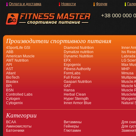
Оплата и доставка
Новости
Форум
Гале
+38 000 000 
Производители спортивного питания
4SportLife GSI
Diamond Nutrition
Inner Ar
ABB
Dymatize nutrition
Iss Rese
American Muscle
Dynamic Nutrition
Labrada
AMT Nutrition
EFX
LG Scien
API
Ergogenix
Max Mus
AST
Fitness Authority
MHP
Atlant
FormLabs
Mmusa
BioTech
Full Force
Multipow
Blastex
Gaspari Nutrition
Muscle A
BPi
GAT
Muscle 
BSN
Hansa
Muscle 
Controlled Labs
Herbal Clean
Musclet
Cytogen
Hyper Sterngth
Myogeni
Cytogenix
Inner Armor Blue
Natural 
Категории
BCAA
Витамины
Для сни
Аминокислоты
Гейнеры
Для суст
Батончики
Глютамин
Заменит