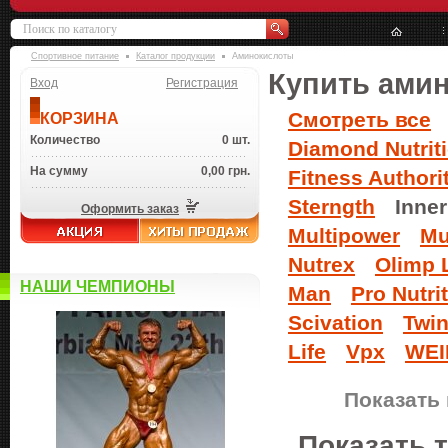
Спортивное питание
Каталог продукции
Аминокислоты
Купить ами
Вход
Регистрация
Смотреть все
КОРЗИНА
Количество
0 шт.
Diamond Nutrit
На сумму
0,00 грн.
Fitness Authori
Sterngth
Inne
Оформить заказ
Multipower
Mu
Nutrex
Olimp 
НАШИ ЧЕМПИОНЫ
Man
Pro Nutri
Scivation
Twin
Life
Vpx
WEI
Показать 
Показать 