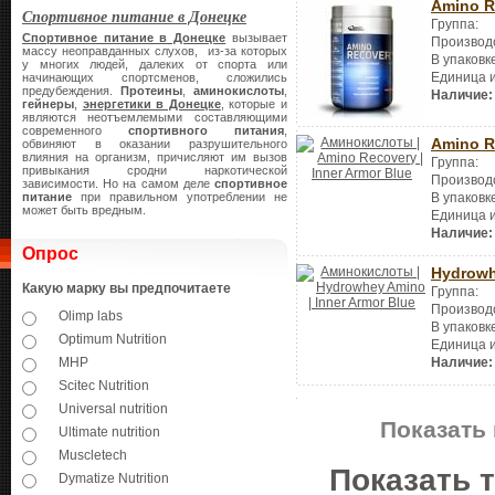
Amino R
Спортивное питание в Донецке
Группа:
Спортивное питание в Донецке
вызывает
Производ
массу неоправданных слухов, из-за которых
В упаковк
у многих людей, далеких от спорта или
Единица 
начинающих спортсменов, сложились
предубеждения.
Протеины
,
аминокислоты
,
Наличие:
гейнеры
,
энергетики в Донецке
, которые и
являются неотъемлемыми составляющими
современного
спортивного питания
,
Amino R
обвиняют в оказании разрушительного
влияния на организм, причисляют им вызов
Группа:
привыкания сродни наркотической
Производ
зависимости. Но на самом деле
спортивное
питание
при правильном употреблении не
В упаковк
может быть вредным.
Единица 
Наличие:
Опрос
Hydrowh
Какую марку вы предпочитаете
Группа:
Производ
Olimp labs
В упаковк
Optimum Nutrition
Единица 
Наличие:
MHP
Scitec Nutrition
Universal nutrition
Показать 
Ultimate nutrition
Muscletech
Показать 
Dymatize Nutrition