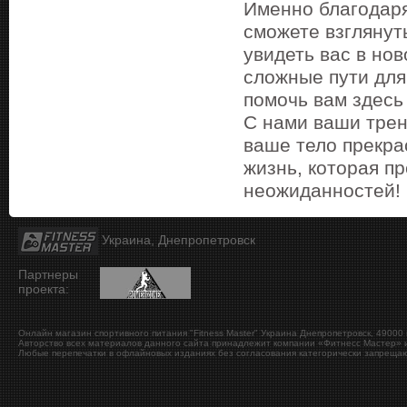
Именно благодаря
сможете взглянут
увидеть вас в но
сложные пути для
помочь вам здесь 
С нами ваши трен
ваше тело прекра
жизнь, которая п
неожиданностей!
Украина, Днепропетровск
Партнеры
проекта:
Онлайн магазин спортивного питания "Fitness Master"
Украина
Днепропетровск
,
49000
Авторство всех материалов данного сайта принадлежит компании «Фитнесс Мастер» и
Любые перепечатки в офлайновых изданиях без согласования категорически запрещаю