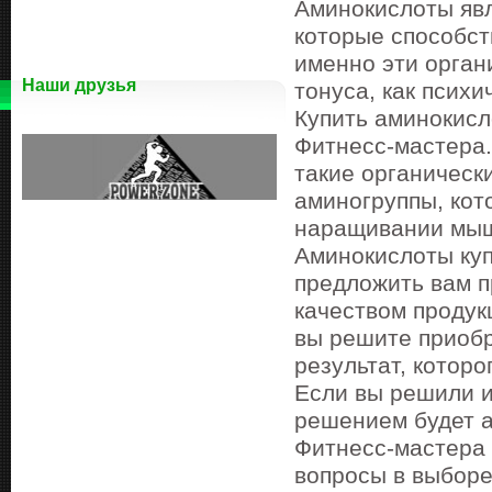
Аминокислоты яв
которые способс
именно эти орган
Наши друзья
тонуса, как психи
Купить аминокисл
Фитнесс-мастера.
такие органическ
аминогруппы, кот
наращивании мыш
Аминокислоты куп
предложить вам п
качеством продук
вы решите приобр
результат, которо
Если вы решили и
решением будет а
Фитнесс-мастера 
вопросы в выборе