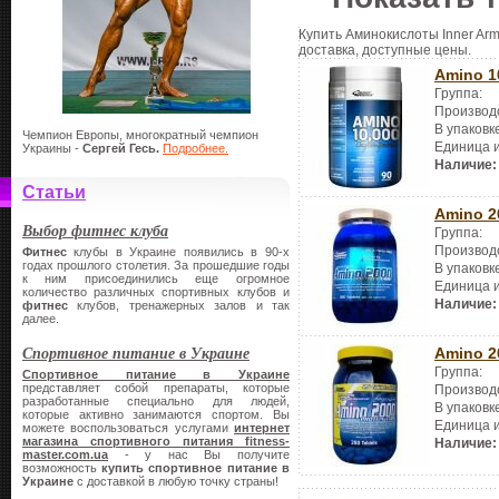
Купить Аминокислоты Inner Arm
доставка, доступные цены.
Amino 1
Группа:
Производ
В упаковк
Чемпион Европы, многократный чемпион
Единица 
Украины -
Сергей Гесь.
Подробнее.
Наличие:
Статьи
Amino 2
Выбор фитнес клуба
Группа:
Производ
Фитнес
клубы в Украине появились в 90-х
годах прошлого столетия. За прошедшие годы
В упаковк
к ним присоединились еще огромное
Единица 
количество различных спортивных клубов и
Наличие:
фитнес
клубов, тренажерных залов и так
далее.
Спортивное питание в Украине
Amino 2
Группа:
Спортивное питание в Украине
представляет собой препараты, которые
Производ
разработанные специально для людей,
В упаковк
которые активно занимаются спортом. Вы
Единица 
можете воспользоваться услугами
интернет
магазина спортивного питания
fitness-
Наличие:
master.
com.
ua
- у нас Вы получите
возможность
купить спортивное питание в
Украине
с доставкой в любую точку страны!