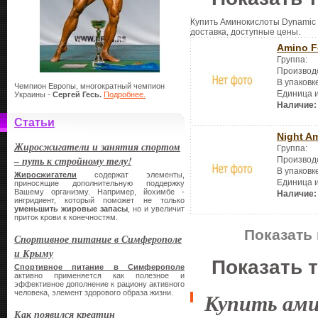
Купить Аминокислоты Dynamic N
доставка, доступные цены.
Amino F
Группа:
Производ
В упаковк
Чемпион Европы, многократный чемпион
Единица 
Украины -
Сергей Гесь.
Подробнее.
Наличие:
Статьи
Night A
Жиросжигатели и занятия спортом
Группа:
– путь к стройному телу!
Производ
В упаковк
Жиросжигатели
содержат элементы,
Единица 
приносящие дополнительную поддержку
Вашему организму. Например, йохимбе -
Наличие:
ингридиент, который поможет не только
уменьшить жировые запасы
, но и увеличит
приток крови к конечностям.
Показать 
Спортивное питание в Симферополе
и Крыму
Показать 
Спортивное питание в Симферополе
активно применяется как полезное и
эффективное дополнение к рациону активного
человека, элемент здорового образа жизни.
Купить ам
Как появился креатин