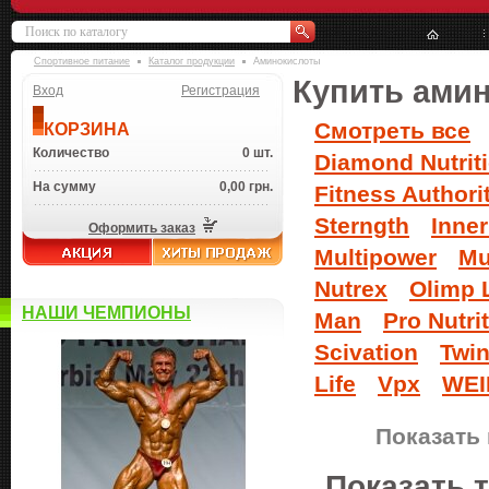
Спортивное питание
Каталог продукции
Аминокислоты
Купить ами
Вход
Регистрация
Смотреть все
КОРЗИНА
Количество
0 шт.
Diamond Nutrit
На сумму
0,00 грн.
Fitness Authori
Sterngth
Inne
Оформить заказ
Multipower
Mu
Nutrex
Olimp 
НАШИ ЧЕМПИОНЫ
Man
Pro Nutri
Scivation
Twin
Life
Vpx
WEI
Показать 
Показать 