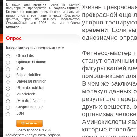
В наши дни
креатин
один из самых
Жизнь прекрасная
популярных препаратов в
бодибилдинге
.
Кроме того,
креатин
применяется и в других
прекрасной еще л
видах спорта все чаще и чаще. Согласно
фактам, трое из четырех медалистов
упорно тренируют
Олимпийских игр 1996 года употребляли
креатин
.
времени. Если вы
однозначно оправ
Опрос
Какую марку вы предпочитаете
Фитнесс-мастер п
Olimp labs
станут отличным 
Optimum Nutrition
фигуры вашей ме
MHP
помощниками для
Scitec Nutrition
Universal nutrition
В чем же заключа
Ultimate nutrition
молекул данных о
Muscletech
результате перер
Dymatize Nutrition
других веществ, 
Gaspari nutrition
организма челове
BSN
Аминокислоты яв
которые способс
Всего голосов:
9756
Посмотреть результаты опроса