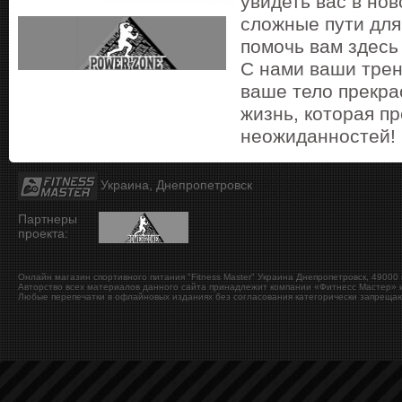
увидеть вас в но
сложные пути для
помочь вам здесь 
С нами ваши трен
ваше тело прекра
жизнь, которая п
неожиданностей!
Украина, Днепропетровск
Партнеры
проекта:
Онлайн магазин спортивного питания "Fitness Master"
Украина
Днепропетровск
,
49000
Авторство всех материалов данного сайта принадлежит компании «Фитнесс Мастер» и
Любые перепечатки в офлайновых изданиях без согласования категорически запрещаю