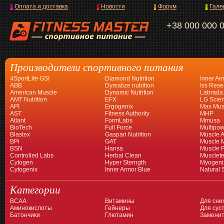
Оплата и доставка
Новости
Форум
Гале
+38 000 000 
Производители спортивного питания
4SportLife GSI
Diamond Nutrition
Inner Ar
ABB
Dymatize nutrition
Iss Rese
American Muscle
Dynamic Nutrition
Labrada
AMT Nutrition
EFX
LG Scien
API
Ergogenix
Max Mus
AST
Fitness Authority
MHP
Atlant
FormLabs
Mmusa
BioTech
Full Force
Multipow
Blastex
Gaspari Nutrition
Muscle A
BPi
GAT
Muscle 
BSN
Hansa
Muscle 
Controlled Labs
Herbal Clean
Musclet
Cytogen
Hyper Sterngth
Myogeni
Cytogenix
Inner Armor Blue
Natural 
Категории
BCAA
Витамины
Для сни
Аминокислоты
Гейнеры
Для суст
Батончики
Глютамин
Заменит