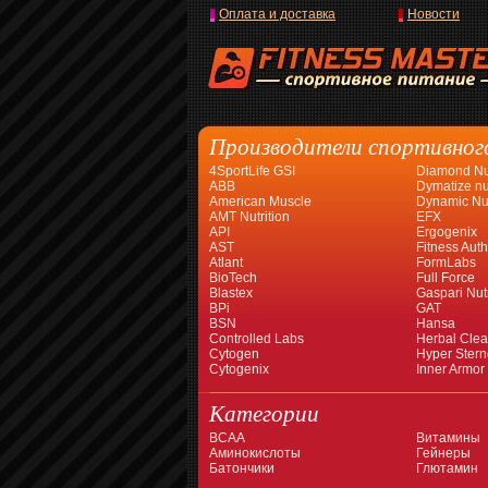
Оплата и доставка
Новости
Производители спортивног
4SportLife GSI
Diamond Nut
ABB
Dymatize nut
American Muscle
Dynamic Nut
AMT Nutrition
EFX
API
Ergogenix
AST
Fitness Auth
Atlant
FormLabs
BioTech
Full Force
Blastex
Gaspari Nutr
BPi
GAT
BSN
Hansa
Controlled Labs
Herbal Cle
Cytogen
Hyper Stern
Cytogenix
Inner Armor
Категории
BCAA
Витамины
Аминокислоты
Гейнеры
Батончики
Глютамин