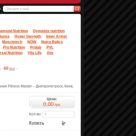
а:
iamond Nutrition
Dymatize nutrition
Hansa
Hyper Sterngth
Inner Armor
Muscletech
NOW
Nutra Bolics
Pro Nutrition
Prolab
PVL
rsal Nutrition
Vita Life
Vpx
60
5
·
все
·
ния Fitness Master – Днепропетроск, Киев,
Цена:
0,00
грн.
Кол-во:
Купить