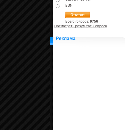
BSN
Всего голосов:
9756
Посмотреть результаты опроса
Реклама