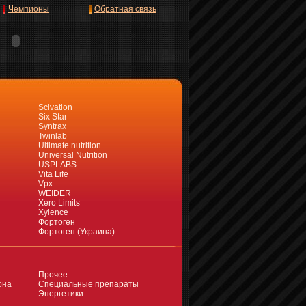
Чемпионы
Обратная связь
Scivation
Six Star
Syntrax
Twinlab
Ultimate nutrition
Universal Nutrition
USPLABS
Vita Life
Vpx
WEIDER
Xero Limits
Xyience
Фортоген
Фортоген (Украина)
Прочее
она
Специальные препараты
Энергетики