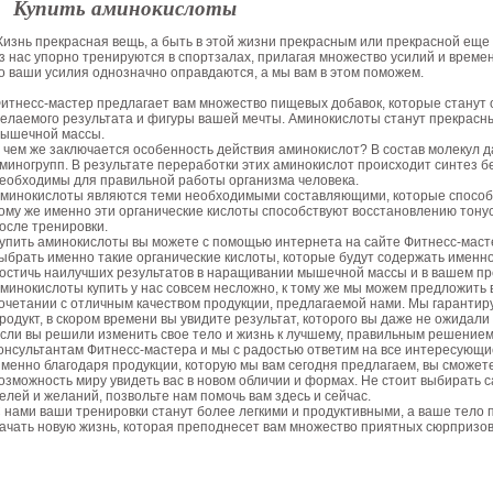
Купить аминокислоты
изнь прекрасная вещь, а быть в этой жизни прекрасным или прекрасной еще
з нас упорно тренируются в спортзалах, прилагая множество усилий и време
о ваши усилия однозначно оправдаются, а мы вам в этом поможем.
итнесс-мастер предлагает вам множество пищевых добавок, которые стану
елаемого результата и фигуры вашей мечты. Аминокислоты станут прекрас
ышечной массы.
 чем же заключается особенность действия аминокислот? В состав молекул д
миногрупп. В результате переработки этих аминокислот происходит синтез бе
еобходимы для правильной работы организма человека.
минокислоты являются теми необходимыми составляющими, которые спосо
ому же именно эти органические кислоты способствуют восстановлению тонуса,
осле тренировки.
упить аминокислоты вы можете с помощью интернета на сайте Фитнесс-маст
ыбрать именно такие органические кислоты, которые будут содержать именно
остичь наилучших результатов в наращивании мышечной массы и в вашем п
минокислоты купить у нас совсем несложно, к тому же мы можем предложить
очетании с отличным качеством продукции, предлагаемой нами. Мы гарантиру
родукт, в скором времени вы увидите результат, которого вы даже не ожидали 
сли вы решили изменить свое тело и жизнь к лучшему, правильным решением
онсультантам Фитнесс-мастера и мы с радостью ответим на все интересующи
менно благодаря продукции, которую мы вам сегодня предлагаем, вы сможете 
озможность миру увидеть вас в новом обличии и формах. Не стоит выбирать
елей и желаний, позвольте нам помочь вам здесь и сейчас.
 нами ваши тренировки станут более легкими и продуктивными, а ваше тело 
ачать новую жизнь, которая преподнесет вам множество приятных сюрпризов