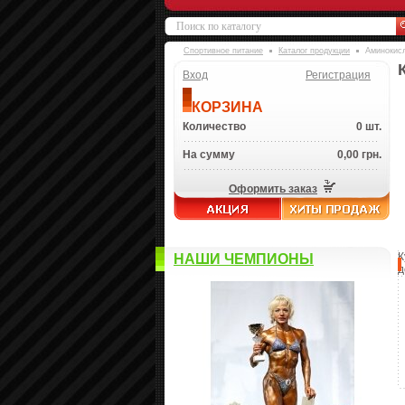
Спортивное питание
Каталог продукции
Аминокис
Вход
Регистрация
КОРЗИНА
Количество
0 шт.
На сумму
0,00 грн.
Оформить заказ
К
НАШИ ЧЕМПИОНЫ
д