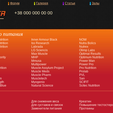
Форум
Галерея
Статьи
Залы
+38 000 000 00 00
о питания
rition
Inner Armour Black
NOW
rition
Iss Research
Nutra Bolics
rition
Labrada
Nutrex
LG Sciencis
Olimp Labs
Max Muscle
Optimal Results
ority
MHP
Optimum Nutrition
Mmusa
Power Man
Multipower
Power Pro
ition
Muscle Assylum Project
Pro Nutrition
Muscle Meds
Prolab
Muscle Pharm
PVL
an
Muscletech
San
gth
Myogenix
SCIFIT
 Blue
Natural Science
Scitec Nutrition
Для снижения веса
Креатин
Для суставов и связок
Повышение тестостер
Заменители питания
Протеины