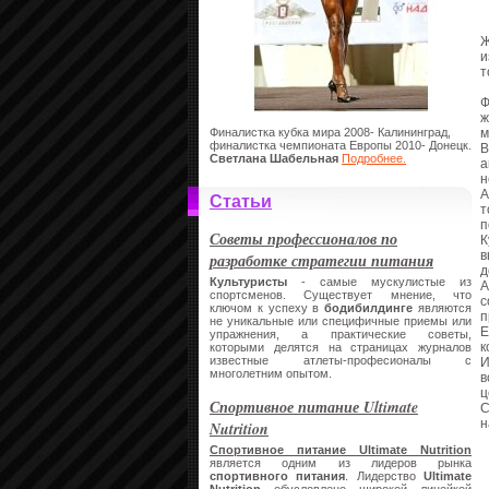
Ж
и
т
Ф
ж
Финалистка кубка мира 2008- Калининград,
м
финалистка чемпионата Европы 2010- Донецк.
В
Светлана Шабельная
Подробнее.
а
н
А
Статьи
т
п
Советы профессионалов по
К
в
разработке стратегии питания
д
Культуристы
- самые мускулистые из
А
спортсменов. Существует мнение, что
с
ключом к успеху в
бодибилдинге
являются
п
не уникальные или специфичные приемы или
Е
упражнения, а практические советы,
к
которыми делятся на страницах журналов
известные атлеты-професионалы с
И
многолетним опытом.
в
ц
Спортивное питание Ultimate
С
н
Nutrition
Спортивное питание Ultimate Nutrition
является одним из лидеров рынка
спортивного питания
. Лидерство
Ultimate