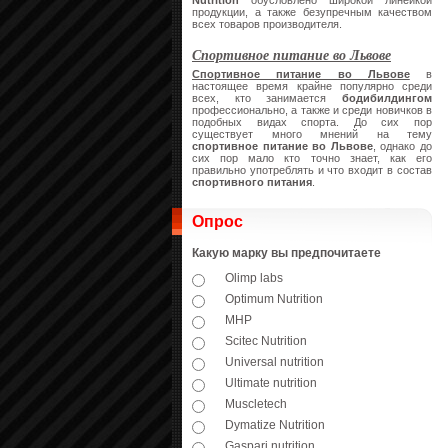
Nutrition
обусловлено широкой линейкой
продукции, а также безупречным качеством
всех товаров производителя.
Спортивное питание во Львове
Спортивное питание во Львове
в
настоящее время крайне популярно среди
всех, кто занимается
бодибилдингом
профессионально, а также и среди новичков в
подобных видах спорта. До сих пор
существует много мнений на тему
спортивное питание во Львове
, однако до
сих пор мало кто точно знает, как его
правильно употреблять и что входит в состав
спортивного питания
.
Опрос
Какую марку вы предпочитаете
Olimp labs
Optimum Nutrition
MHP
Scitec Nutrition
Universal nutrition
Ultimate nutrition
Muscletech
Dymatize Nutrition
Gaspari nutrition