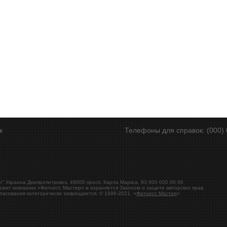
ск
Телефоны для справок: (000) 
r"
Украина
Днепропетровск
,
49000
просп. Карла Маркса, 93
000 000 00 00
ежит компании «Фитнесс Мастер» и охраняется Законом о защите авторских прав.
ласования категорически запрещаются. © 1996-2021, «
Фитнесс Мастер
»