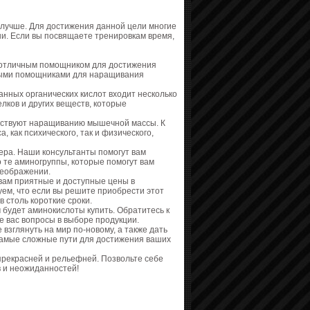
 лучше. Для достижения данной цели многие
ни. Если вы посвящаете тренировкам время,
т отличным помощником для достижения
ными помощниками для наращивания
анных органических кислот входит несколько
лков и других веществ, которые
бствуют наращиванию мышечной массы. К
 как психического, так и физического,
ера. Наши консультанты помогут вам
 те аминогруппы, которые помогут вам
реображении.
 вам приятные и доступные цены в
ем, что если вы решите приобрести этот
в столь короткие сроки.
 будет аминокислоты купить. Обратитесь к
е вас вопросы в выборе продукции.
взглянуть на мир по-новому, а также дать
 самые сложные пути для достижения ваших
прекрасней и рельефней. Позвольте себе
 и неожиданностей!