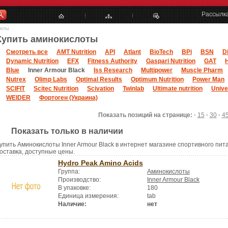
Рассылк
лоты
Купить аминокислоты
Смотреть все
AMT Nutrition
API
Atlant
BioTech
BPi
BSN
D
Dynamic Nutrition
EFX
Fitness Authority
Gaspari Nutrition
GAT
Blue
Inner Armour Black
Iss Research
Multipower
Muscle Pharm
Nutrex
Olimp Labs
Optimal Results
Optimum Nutrition
Power Man
SCIFIT
Scitec Nutrition
Scivation
Twinlab
Ultimate nutrition
Unive
WEIDER
Фортоген (Украина)
Показать позиций на странице: ·
15
·
30
·
4
Показать только в наличии
упить Аминокислоты Inner Armour Black в интернет магазине спортивного пита
оставка, доступные цены.
Hydro Peak Amino Acids
Группа:
Аминокислоты
Производство:
Inner Armour Black
В упаковке:
180
Единица измерения:
tab
Наличие:
нет