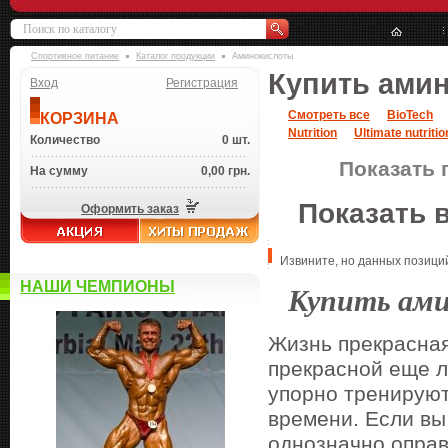
Спортивное питание
Каталог продукции
Аминокислоты
Купить ами
Вход
Регистрация
Смотреть все
BioTech
КОРЗИНА
Nutrition
Ultimate nutritio
Количество
0 шт.
Показать 
На сумму
0,00 грн.
Показать 
Оформить заказ
Извините, но данных позиций
НАШИ ЧЕМПИОНЫ
Купить ам
Жизнь прекрасная
прекрасной еще л
упорно тренируют
времени. Если вы
однозначно оправ