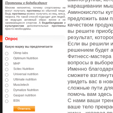
Протеины в бодибилдинге
наращивании мыш
Многим непонятно, почему спортсмены не
могут получать
протеины
из обычной пищи.
Аминокислоты куп
Ведь
протеины
можно получить из яиц, мяса,
творога. Но такой способ подходит для людей,
предложить вам п
не ведущих активный образ жизни и не
занимающихся спортом. А
бодибилдерам
и
качеством продук
культуристам
дополнительные
протеины
просто необходимы.
вы решите приобр
результат, которо
Опрос
Если вы решили и
Какую марку вы предпочитаете
решением будет а
Olimp labs
Фитнесс-мастера 
Optimum Nutrition
вопросы в выборе
MHP
Именно благодаря
Scitec Nutrition
сможете взглянут
Universal nutrition
Ultimate nutrition
увидеть вас в но
Muscletech
сложные пути для
Dymatize Nutrition
помочь вам здесь 
Gaspari nutrition
С нами ваши трен
BSN
ваше тело прекра