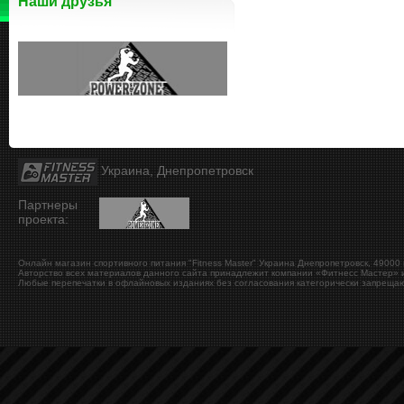
Наши друзья
Украина, Днепропетровск
Партнеры
проекта:
Онлайн магазин спортивного питания "Fitness Master"
Украина
Днепропетровск
,
49000
Авторство всех материалов данного сайта принадлежит компании «Фитнесс Мастер» и
Любые перепечатки в офлайновых изданиях без согласования категорически запрещаю