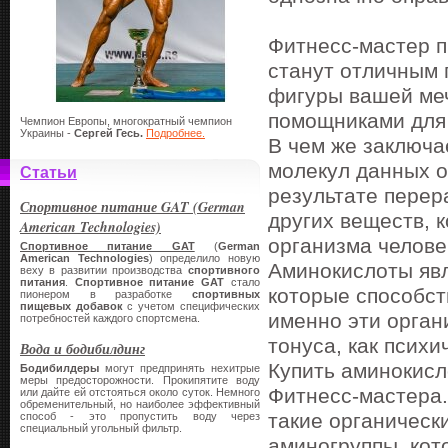
Фитнесс-мастер п
станут отличным 
фигуры вашей ме
помощниками для
Чемпион Европы, многократный чемпион
Украины -
Сергей Гесь.
Подробнее.
В чем же заключа
молекул данных о
Статьи
результате перер
Спортивное питание GAT (German
других веществ, 
American Technologies)
организма челове
Спортивное питание GAT
(
German
American Technologies
) определило новую
Аминокислоты яв
веху в развитии производства
спортивного
питания
.
Спортивное питание
GAT
стало
которые способс
пионером в разработке
спортивных
пищевых добавок
с учетом специфических
именно эти орган
потребностей каждого спортсмена.
тонуса, как психи
Вода и бодибилдинг
Купить аминокисл
Бодибилдеры
могут предпринять нехитрые
меры предосторожности. Прокипятите воду
Фитнесс-мастера.
или дайте ей отстояться около суток. Немного
обременительный, но наиболее эффективный
такие органическ
способ - это пропустить воду через
специальный угольный фильтр.
аминогруппы, кот