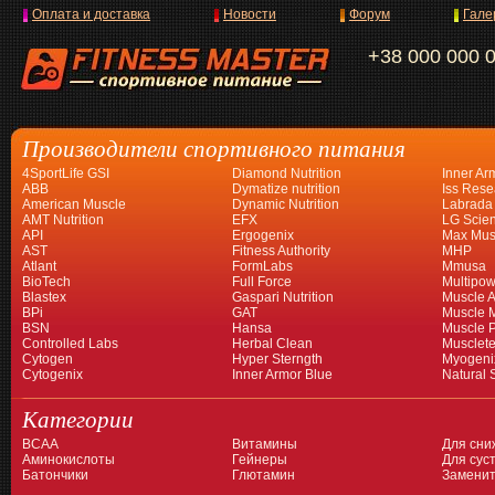
Оплата и доставка
Новости
Форум
Гале
+38 000 000 
Производители спортивного питания
4SportLife GSI
Diamond Nutrition
Inner Ar
ABB
Dymatize nutrition
Iss Rese
American Muscle
Dynamic Nutrition
Labrada
AMT Nutrition
EFX
LG Scien
API
Ergogenix
Max Mus
AST
Fitness Authority
MHP
Atlant
FormLabs
Mmusa
BioTech
Full Force
Multipow
Blastex
Gaspari Nutrition
Muscle A
BPi
GAT
Muscle 
BSN
Hansa
Muscle 
Controlled Labs
Herbal Clean
Musclet
Cytogen
Hyper Sterngth
Myogeni
Cytogenix
Inner Armor Blue
Natural 
Категории
BCAA
Витамины
Для сни
Аминокислоты
Гейнеры
Для суст
Батончики
Глютамин
Заменит