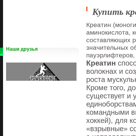
Купить к
Креатин (моноги
аминокислота, 
составляющих р
значительных о
Наши друзья
пауэрлифтеров,
Креатин
спос
волокнах и со
роста мускуль
Кроме того, д
существует и 
единоборствам
командными ви
хоккей), для 
«взрывные» с