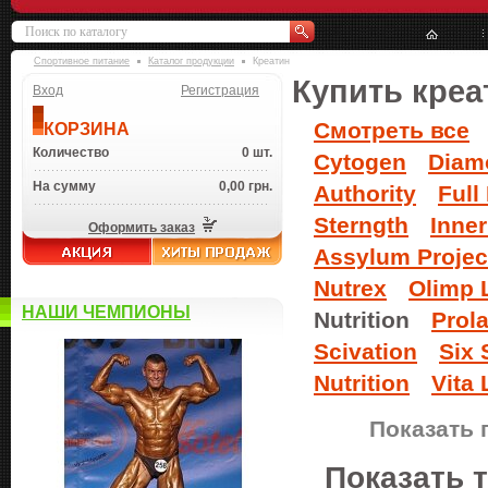
Спортивное питание
Каталог продукции
Креатин
Купить креа
Вход
Регистрация
Смотреть все
КОРЗИНА
Количество
0 шт.
Cytogen
Diamo
На сумму
0,00 грн.
Authority
Full
Sterngth
Inne
Оформить заказ
Assylum Projec
Nutrex
Olimp 
НАШИ ЧЕМПИОНЫ
Nutrition
Prol
Scivation
Six 
Nutrition
Vita 
Показать 
Показать 