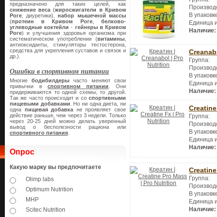
предназначено для таких целей, как
Производ
снижение веса
(
жиросжигатели в Кривом
В упаковк
Роге
, диуретики),
набор мышечной массы
(
протеин в Кривом Роге
,
белково-
Единица 
углеводные коктейли
-
гейнеры
в Кривом
Наличие:
Роге
) и улучшения здоровья организма при
систематическом употреблении (
витамины
,
антиоксиданты, стимуляторы тестостерона,
средства для укрепления суставов и связок и
Creanab
др.).
Группа:
Производ
Ошибки в спортивном питании
В упаковк
Многие
бодибилдеры
часто меняют свои
Единица 
привычки в
спортивном питании
. Они
Наличие:
придерживаются то одной схемы, то другой.
Так же часто происходит и со
спортивными
пищевыми добавками
. Но ни одна диета, ни
Creatine
одна
пищевая добавка
не проявляет свое
действие раньше, чем через 3 недели. Только
Группа:
через 20-25 дней можно делать уверенный
Производ
вывод о бесполезности рациона или
В упаковк
спортивного питания
.
Единица 
Наличие:
Опрос
Какую марку вы предпочитаете
Creatin
Группа:
Olimp labs
Производ
Optimum Nutrition
В упаковк
MHP
Единица 
Наличие:
Scitec Nutrition