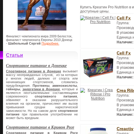
Купить Креатин Pro Nutrition в
доступные цены.
Cell Fx
Группа:
Производ
В упаковк
Финалист чемпионата мира 2009 Белосток,
Единица 
финалист чемпионата Европы 2010 Донецк
Наличие:
-
Шабельный Сергей
Подробнее.
Cell Fx
Статьи
Группа:
Производ
Спортивное питание в Донецке
В упаковк
Спортивное питание в Донецке
вызывает
Единица 
массу неоправданных слухов, из-за которых
Наличие:
у многих людей, далеких от спорта или
начинающих спортсменов, сложились
предубеждения.
Протеины
,
аминокислоты
,
гейнеры
,
энергетики в Донецке
, которые и
Crea Ri
являются неотъемлемыми составляющими
Группа:
современного
спортивного питания
,
Производ
обвиняют в оказании разрушительного
влияния на организм, причисляют им вызов
В упаковк
привыкания сродни наркотической
Единица 
зависимости. Но на самом деле
спортивное
Наличие:
питание
при правильном употреблении не
может быть вредным.
Спортивное питание в Кривом Роге
Creactiv
Спортивное питание в Кривом Роге
Группа: