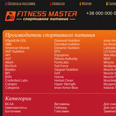
Оплата и доставка
Новости
Форум
Гале
+38 000 000 
Производители спортивного питания
4SportLife GSI
Diamond Nutrition
Inner Ar
ABB
Dymatize nutrition
Iss Rese
American Muscle
Dynamic Nutrition
Labrada
AMT Nutrition
EFX
LG Scien
API
Ergogenix
Max Mus
AST
Fitness Authority
MHP
Atlant
FormLabs
Mmusa
BioTech
Full Force
Multipow
Blastex
Gaspari Nutrition
Muscle A
BPi
GAT
Muscle 
BSN
Hansa
Muscle 
Controlled Labs
Herbal Clean
Musclet
Cytogen
Hyper Sterngth
Myogeni
Cytogenix
Inner Armor Blue
Natural 
Категории
BCAA
Витамины
Для сни
Аминокислоты
Гейнеры
Для суст
Батончики
Глютамин
Заменит