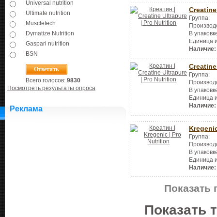
Universal nutrition
Creatine
Ultimate nutrition
Группа:
Muscletech
Производ
В упаковк
Dymatize Nutrition
Единица 
Gaspari nutrition
Наличие:
BSN
Creatine
Группа:
Всего голосов:
9830
Производ
Посмотреть результаты опроса
В упаковк
Единица 
Наличие:
Реклама
Kregeni
Группа:
Производ
В упаковк
Единица 
Наличие:
Показать 
Показать 