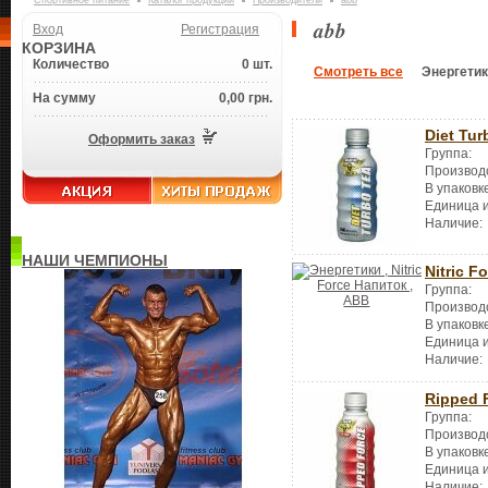
Спортивное питание
Каталог продукции
Производители
abb
abb
Вход
Регистрация
КОРЗИНА
Количество
0 шт.
Смотреть все
Энергети
На сумму
0,00 грн.
Diet Tur
Оформить заказ
Группа:
Производ
В упаковк
Единица 
Наличие:
НАШИ ЧЕМПИОНЫ
Nitric F
Группа:
Производ
В упаковк
Единица 
Наличие:
Ripped 
Группа:
Производ
В упаковк
Единица 
Наличие: