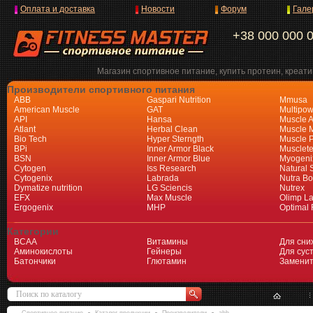
Оплата и доставка
Новости
Форум
Гале
+38 000 000 
Магазин спортивное питание, купить протеин, креати
Производители спортивного питания
ABB
Gaspari Nutrition
Mmusa
American Muscle
GAT
Multipow
API
Hansa
Muscle A
Atlant
Herbal Clean
Muscle 
Bio Tech
Hyper Sterngth
Muscle 
BPi
Inner Armor Black
Musclet
BSN
Inner Armor Blue
Myogeni
Cytogen
Iss Research
Natural 
Cytogenix
Labrada
Nutra Bo
Dymatize nutrition
LG Sciencis
Nutrex
EFX
Max Muscle
Olimp L
Ergogenix
MHP
Optimal 
Категории
BCAA
Витамины
Для сни
Аминокислоты
Гейнеры
Для суст
Батончики
Глютамин
Заменит