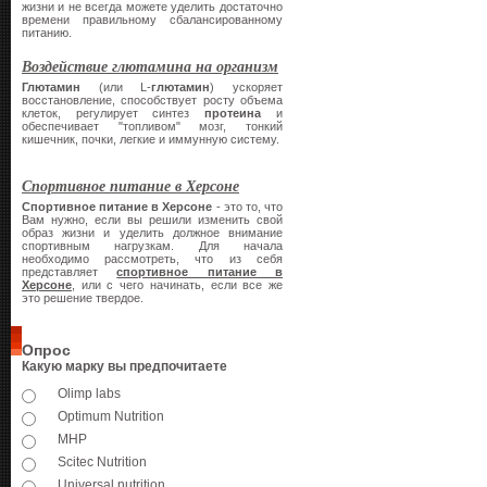
жизни и не всегда можете уделить достаточно
времени правильному сбалансированному
питанию.
Воздействие глютамина на организм
Глютамин
(или L-
глютамин
) ускоряет
восстановление, способствует росту объема
клеток, регулирует синтез
протеина
и
обеспечивает "топливом" мозг, тонкий
кишечник, почки, легкие и иммунную систему.
Спортивное питание в Херсоне
Спортивное питание в Херсоне
- это то, что
Вам нужно, если вы решили изменить свой
образ жизни и уделить должное внимание
спортивным нагрузкам. Для начала
необходимо рассмотреть, что из себя
представляет
спортивное питание в
Херсоне
, или с чего начинать, если все же
это решение твердое.
Опрос
Какую марку вы предпочитаете
Olimp labs
Optimum Nutrition
MHP
Scitec Nutrition
Universal nutrition