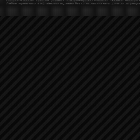
Любые перепечатки в офлайновых изданиях без согласования категорически запрещаю