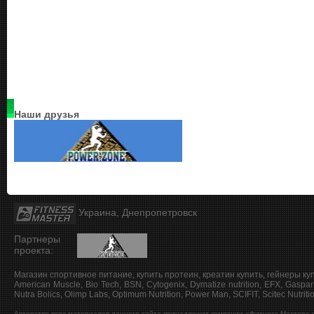
Наши друзья
Украина, Днепропетровск
Партнеры
проекта:
Магазин спортивное питание, купить протеин, креатин купить, гейнеры ку
American Muscle, Bio Tech, BSN, Cytogenix, Dymatize nutrition, EFX, Gaspar
Nutra Bolics, Olimp Labs, Optimum Nutrition, Power Man, SCIFIT, Scitec Nutritio
Авторство всех материалов данного сайта принадлежит компании «Фитнесс Мастер» и