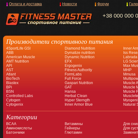
Оплата и доставка
Новости
Форум
Гале
+38 000 000 
Производители спортивного питания
4SportLife GSI
Diamond Nutrition
Inner Ar
ABB
Dymatize nutrition
Iss Rese
American Muscle
Dynamic Nutrition
Labrada
AMT Nutrition
EFX
LG Scien
API
Ergogenix
Max Mus
AST
Fitness Authority
MHP
Atlant
FormLabs
Mmusa
BioTech
Full Force
Multipow
Blastex
Gaspari Nutrition
Muscle A
BPi
GAT
Muscle 
BSN
Hansa
Muscle 
Controlled Labs
Herbal Clean
Musclet
Cytogen
Hyper Sterngth
Myogeni
Cytogenix
Inner Armor Blue
Natural 
Категории
BCAA
Витамины
Для сни
Аминокислоты
Гейнеры
Для суст
Батончики
Глютамин
Заменит