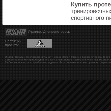
Купить прот
тренировочных
спортивного п
Украина, Днепропетровск
Партнеры
проекта:
Онлайн магазин спортивного питания "Fitness Master"
Украина
Днепропетровск
,
49000
Авторство всех материалов данного сайта принадлежит компании «Фитнесс Мастер» и
Любые перепечатки в офлайновых изданиях без согласования категорически запрещаю