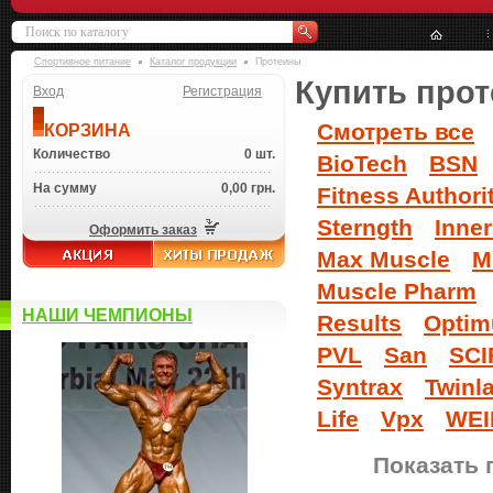
Спортивное питание
Каталог продукции
Протеины
Купить прот
Вход
Регистрация
Смотреть все
КОРЗИНА
Количество
0 шт.
BioTech
BSN
На сумму
0,00 грн.
Fitness Authori
Sterngth
Inne
Оформить заказ
Max Muscle
M
Muscle Pharm
НАШИ ЧЕМПИОНЫ
Results
Optim
PVL
San
SCI
Syntrax
Twinl
Life
Vpx
WEI
Показать 