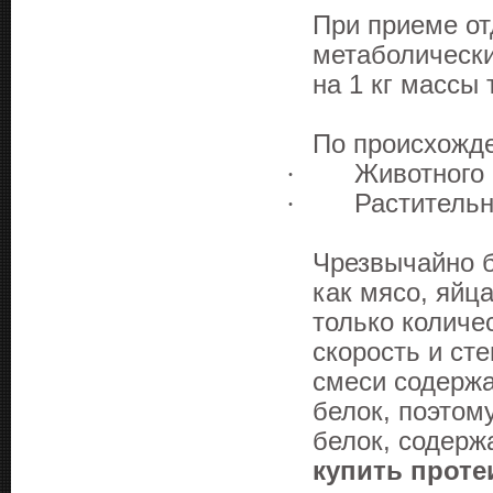
При приеме от
метаболически
на 1 кг массы 
По происхожд
·
Животного
·
Растительн
Чрезвычайно б
как мясо, яйца
только количе
скорость и ст
смеси содержа
белок, поэтом
белок, содерж
купить проте