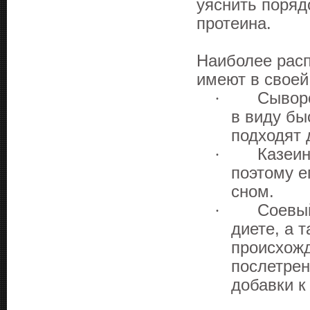
уяснить поряд
протеина.
Наиболее рас
имеют в своей
·
Сыворо
в виду бы
подходят 
·
Казеин
поэтому е
сном.
·
Соев
диете, а 
происхожд
послетрен
добавки к