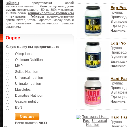
Гейнеры
представляют собой
высококалорийные
белково-углеводные
Egg Pro 
смеси
, содержащие от 50 до 80% углеводов,
Группа:
15-30% белка,
аминокислотные комплексы
и
витамины
.
Гейнеры
преимущественно
Производ
применяются, чтобы нарастить массу тела и
В упаковк
для повышения энергетических запасов
Единица 
организма.
Наличие:
Опрос
Egg Pro 
Какую марку вы предпочитаете
Группа:
Производ
Olimp labs
В упаковк
Optimum Nutrition
Единица 
MHP
Наличие:
Scitec Nutrition
Universal nutrition
Hard Fa
Группа:
Ultimate nutrition
Производ
Muscletech
В упаковк
Dymatize Nutrition
Единица 
Gaspari nutrition
Наличие:
BSN
Hard Fa
Группа:
Всего голосов:
9833
Производ