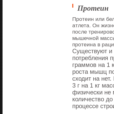
Протеин
Протеин или бе
атлета. Он жиз
после тренирово
мышечной массы
протеина в раци
Существуют и 
потребления п
граммов на 1 
роста мышц по
сходит на нет
3 г на 1 кг ма
физически не 
количество до
процессе стро