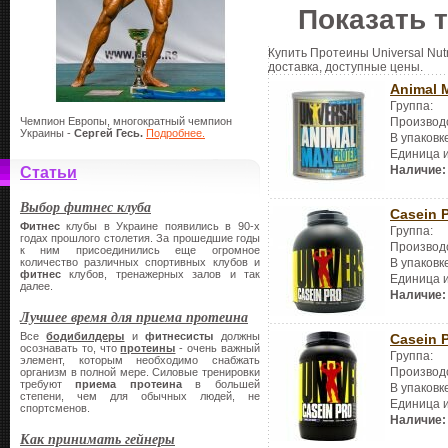
Показать 
Купить Протеины Universal Nutr
доставка, доступные цены.
Animal 
Группа:
Чемпион Европы, многократный чемпион
Производ
Украины -
Сергей Гесь.
Подробнее.
В упаковк
Единица 
Наличие:
Статьи
Выбор фитнес клуба
Casein 
Фитнес
клубы в Украине появились в 90-х
Группа:
годах прошлого столетия. За прошедшие годы
Производ
к ним присоединились еще огромное
количество различных спортивных клубов и
В упаковк
фитнес
клубов, тренажерных залов и так
Единица 
далее.
Наличие:
Лучшее время для приема протеина
Все
бодибилдеры
и
фитнесисты
должны
Casein 
осознавать то, что
протеины
- очень важный
Группа:
элемент, которым необходимо снабжать
Производ
организм в полной мере. Силовые тренировки
требуют
приема протеина
в большей
В упаковк
степени, чем для обычных людей, не
Единица 
спортсменов.
Наличие:
Как принимать гейнеры