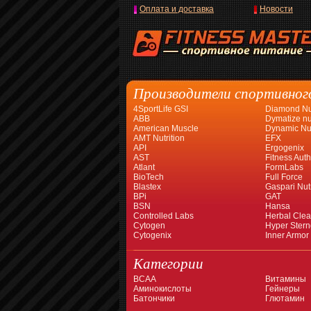
Оплата и доставка
Новости
Производители спортивног
4SportLife GSI
Diamond Nut
ABB
Dymatize nut
American Muscle
Dynamic Nut
AMT Nutrition
EFX
API
Ergogenix
AST
Fitness Auth
Atlant
FormLabs
BioTech
Full Force
Blastex
Gaspari Nutr
BPi
GAT
BSN
Hansa
Controlled Labs
Herbal Cle
Cytogen
Hyper Stern
Cytogenix
Inner Armor
Категории
BCAA
Витамины
Аминокислоты
Гейнеры
Батончики
Глютамин