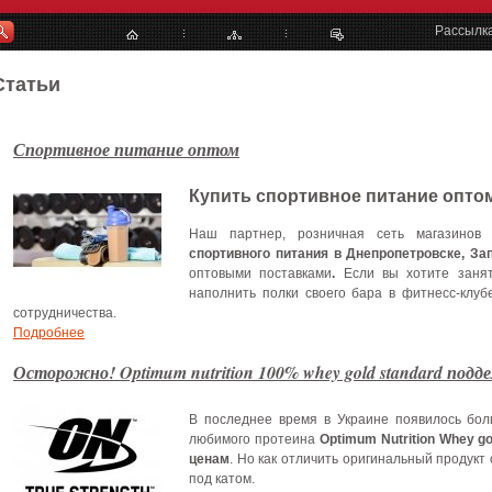
Рассылк
Статьи
Спортивное питание оптом
Купить спортивное питание опто
Наш партнер, розничная сеть магазинов
спортивного питания в Днепропетровске, За
оптовыми поставками
.
Если вы хотите занят
наполнить полки своего бара в фитнесс-клуб
сотрудничества.
Подробнее
Осторожно! Optimum nutrition 100% whey gold standard подд
В последнее время в Украине появилось бо
любимого протеина
Optimum Nutrition Whey g
ценам
. Но как отличить оригинальный продукт
под катом.