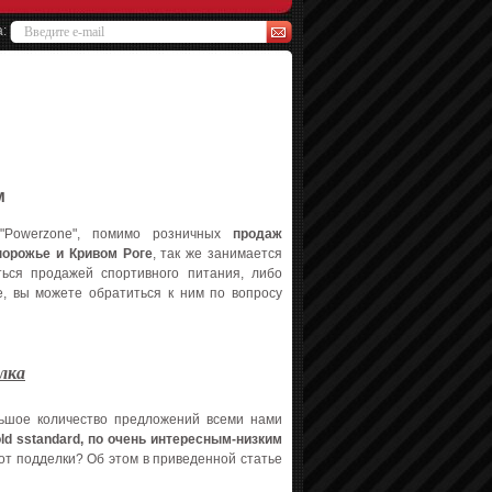
а:
м
 "Powerzone", помимо розничных
продаж
порожье и Кривом Роге
, так же занимается
ься продажей спортивного питания, либо
е, вы можете обратиться к ним по вопросу
елка
льшое количество предложений всеми нами
old sstandard, по очень интересным-низким
 от подделки? Об этом в приведенной статье