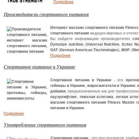
Подробнее
Производители спортивного питания
Интернет магазин спортивного питания Fitness
спортивного питания
ведущих мировых и отечес
Вы найдете информацию производителях
спо
Dymatize nutrition
,
Universal Nutrition
,
Scitec Nu
GAT
(
German American Ttechnologies
),
MHP
,
Oli
Подробнее
Спортивное питание в Украине
Спортивное питание в Украине
- это
протеи
гейнеры в Украине
,
жиросжигатели в Украине
,
добавки
, предназначенные как для профессион
пауэрлифтинг
,
тяжелая атлетика
,
легкая атле
магазин спортивного питания Fitness Master
пр
питания в Украине
.
Подробнее
Употребление спортивного питания
Спортивное питание
- это ряд продуктов, требу