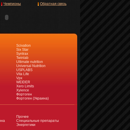
Чемпионы
Обратная связь
Scivation
Six Star
Syntrax
Twinlab
Ultimate nutrition
Universal Nutrition
USPLABS
Vita Life
Vpx
WEIDER
Xero Limits
Xyience
Фортоген
Фортоген (Украина)
Прочее
она
Специальные препараты
Энергетики