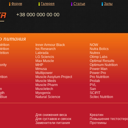
Форум
Галерея
Статьи
Залы
+38 000 000 00 00
о питания
rition
Inner Armour Black
NOW
rition
Iss Research
Nutra Bolics
rition
Labrada
Nutrex
LG Sciencis
Olimp Labs
Max Muscle
Optimal Results
ority
MHP
Optimum Nutrition
Mmusa
Power Man
Multipower
Power Pro
ition
Muscle Assylum Project
Pro Nutrition
Muscle Meds
Prolab
Muscle Pharm
PVL
an
Muscletech
San
gth
Myogenix
SCIFIT
 Blue
Natural Science
Scitec Nutrition
Для снижения веса
Креатин
Для суставов и связок
Повышение тестостер
Заменители питания
Протеины