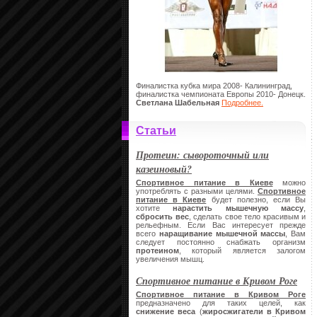
Финалистка кубка мира 2008- Калининград,
финалистка чемпионата Европы 2010- Донецк.
Светлана Шабельная
Подробнее.
Статьи
Протеин: сывороточный или
казеиновый?
Спортивное питание в Киеве
можно
употреблять с разными целями.
Спортивное
питание в Киеве
будет полезно, если Вы
хотите
нарастить мышечную массу
,
сбросить вес
, сделать свое тело красивым и
рельефным. Если Вас интересует прежде
всего
наращивание мышечной массы
, Вам
следует постоянно снабжать организм
протеином
, который является залогом
увеличения мышц.
Спортивное питание в Кривом Роге
Спортивное питание в Кривом Роге
предназначено для таких целей, как
снижение веса
(
жиросжигатели в Кривом