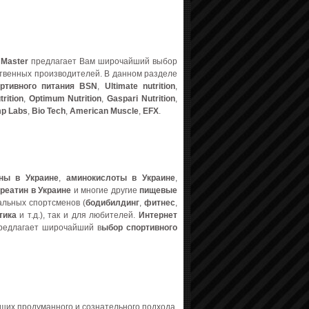
 Master
предлагает Вам широчайший выбор
твенных производителей. В данном разделе
ртивного питания BSN
,
Ultimate nutrition
,
trition
,
Optimum Nutrition
,
Gaspari Nutrition
,
mp Labs
,
Bio Tech
,
American Muscle
,
EFX
.
ны в Украине
,
аминокислоты в Украине
,
креатин в Украине
и многие другие
пищевые
альных спортсменов (
бодибилдинг
,
фитнес
,
тика
и т.д.), так и для любителей.
Интернет
едлагает широчайший в
ыбор спортивного
ющих продуманного и сознательного подхода.