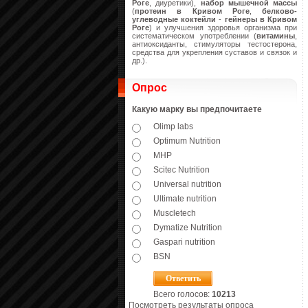
Роге
, диуретики),
набор мышечной массы
(
протеин в Кривом Роге
,
белково-
углеводные коктейли
-
гейнеры
в Кривом
Роге
) и улучшения здоровья организма при
систематическом употреблении (
витамины
,
антиоксиданты, стимуляторы тестостерона,
средства для укрепления суставов и связок и
др.).
Опрос
Какую марку вы предпочитаете
Olimp labs
Optimum Nutrition
MHP
Scitec Nutrition
Universal nutrition
Ultimate nutrition
Muscletech
Dymatize Nutrition
Gaspari nutrition
BSN
Всего голосов:
10213
Посмотреть результаты опроса