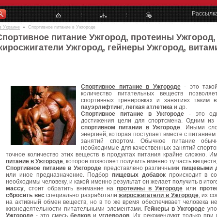
Рассылк
в Украине
Спортивное питание в Ужгороде
Спортивное питание Ужгород, протеины Ужгород,
жиросжигатели Ужгород, гейнеры Ужгород, витам
Спортивное питание в Ужгороде
- это тако
количество питательных веществ позволя
спортивных тренировках и занятиях таким 
пауэрлифтинг
,
легкая атлетика
и др.
Спортивное питание в Ужгороде
- это одн
достижения цели для спортсмена. Одним из 
спортивном питании в Ужгороде
. Иными сл
энергией, которая поступает вместе с питанием
занятий спортом. Обычное питание обычн
необходимые для качественных занятий спорто
точное количество этих веществ в продуктах питания крайне сложно. И
питание в Ужгороде
, которое позволяет получить именно ту часть вещест
Спортивное питание в Ужгороде
представлено различными
пищевыми 
или иное предназначение. Подбор
пищевых добавок
происходит в соо
необходимы человеку, и какой именно результат он желает получить в итоге
массу
, стоит обратить внимание на
протеины в Ужгороде
или
проте
сбросить вес
специально разработали
жиросжигатели
в Ужгороде
, их с
на активный обмен веществ, но в то же время обеспечивает человека 
жизнедеятельности питательными элементами.
Гейнеры в Ужгороде
упо
Ужгороде
- это смесь
белков
и
углеводов
. Их рекомендуют только при