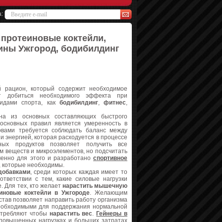
а:
 протеиновые коктейли,
ины Ужгород, бодибилдинг
й рацион, который содержит необходимое
ет добиться необходимого эффекта при
видами спорта, как
бодибилдинг
,
фитнес
,
а из основных составляющих быстрого
основных правил является умеренность в
овами требуется соблюдать баланс между
 и энергией, которая расходуется в процессе
ых продуктов позволяет получить все
м веществ и микроэлементов, но подсчитать
менно для этого и разработано
спортивное
в, которые необходимы.
добавками
, среди которых каждая имеет то
тветствии с тем, какие силовые нагрузки
. Для тех, кто желает
нарастить мышечную
иновые коктейли в Ужгороде
. Желающим
остав позволяет направить работу организма
необходимыми для поддержания нормальной
требляют чтобы
нарастить вес
.
Гейнеры в
 повышенных нагрузках и больших затратах