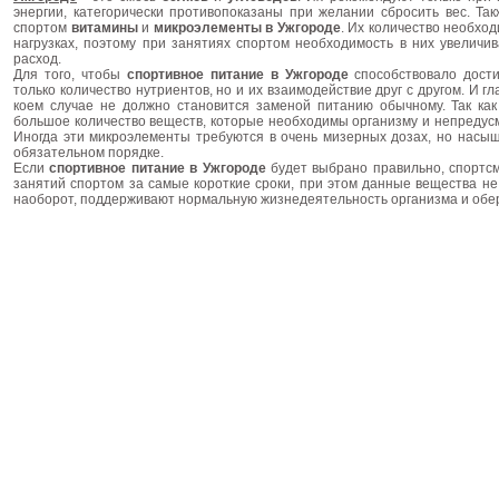
энергии, категорически противопоказаны при желании сбросить вес. Т
спортом
витамины
и
микроэлементы в Ужгороде
. Их количество необхо
нагрузках, поэтому при занятиях спортом необходимость в них увеличива
расход.
Для того, чтобы
спортивное питание
в Ужгороде
способствовало дости
только количество нутриентов, но и их взаимодействие друг с другом. И г
коем случае не должно становится заменой питанию обычному. Так как
большое количество веществ, которые необходимы организму и непреду
Иногда эти микроэлементы требуются в очень мизерных дозах, но насы
обязательном порядке.
Если
спортивное питание в Ужгороде
будет выбрано правильно, спортс
занятий спортом за самые короткие сроки, при этом данные вещества не 
наоборот, поддерживают нормальную жизнедеятельность организма и обе