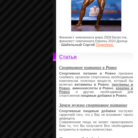
Финалист чемпионата мира 2009 Белосток,
финалист чемпионата Европы 2010 Донецк
-
Шабельный Сергей
Подробнее.
Статьи
Спортивное питание в Ровно
Спортивное питание в Ровно
призвано
снабжать организм спортсмена необходимым
комплексом полезных веществ, который бы
включал
витамины в Ровно
,
протеины в
Ровно
,
аминокислоты в Ровно
,
креатин в
Ровно
и другие, необходимые для
спортсменов
пищевые добавки в Ровно
.
Зачем нужно спортивное питание
Спортивные пищевые добавки
послужат
гарантией того, что у Вас не возникнет такого
дефицита.
Современная пища не может гарантировать
Вам то, что Вы получаете Все необходимые
нутриенты в нужных количествах.