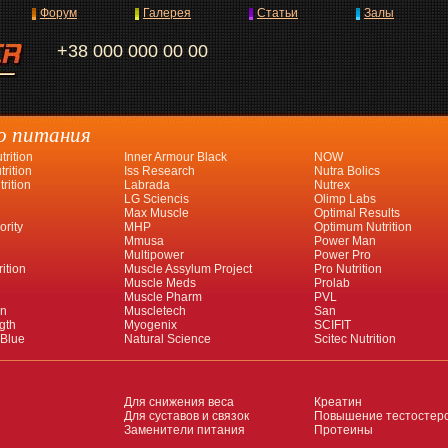
Форум
Галерея
Статьи
Залы
+38 000 000 00 00
о питания
rition
Inner Armour Black
NOW
rition
Iss Research
Nutra Bolics
rition
Labrada
Nutrex
LG Sciencis
Olimp Labs
Max Muscle
Optimal Results
ority
MHP
Optimum Nutrition
Mmusa
Power Man
Multipower
Power Pro
ition
Muscle Assylum Project
Pro Nutrition
Muscle Meds
Prolab
Muscle Pharm
PVL
an
Muscletech
San
gth
Myogenix
SCIFIT
 Blue
Natural Science
Scitec Nutrition
Для снижения веса
Креатин
Для суставов и связок
Повышение тестостер
Заменители питания
Протеины