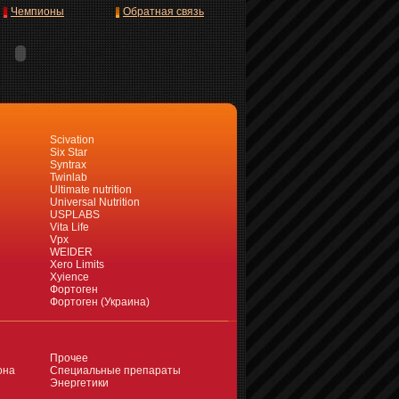
Чемпионы
Обратная связь
Scivation
Six Star
Syntrax
Twinlab
Ultimate nutrition
Universal Nutrition
USPLABS
Vita Life
Vpx
WEIDER
Xero Limits
Xyience
Фортоген
Фортоген (Украина)
Прочее
она
Специальные препараты
Энергетики