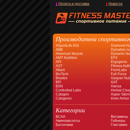
Оплата и доставка
Новости
Производители спортивног
4SportLife GSI
Diamond Nut
ABB
Dymatize nut
American Muscle
Dynamic Nut
AMT Nutrition
EFX
API
Ergogenix
AST
Fitness Auth
Atlant
FormLabs
BioTech
Full Force
Blastex
Gaspari Nutr
BPi
GAT
BSN
Hansa
Controlled Labs
Herbal Cle
Cytogen
Hyper Stern
Cytogenix
Inner Armor
Категории
BCAA
Витамины
Аминокислоты
Гейнеры
Батончики
Глютамин