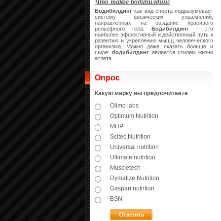
Что такое бодибилдинг
Бодибилдинг
как вид спорта подразумевает
систему физических упражнений,
направленных на создание красивого
рельефного тела.
Бодибилдинг
- это
наиболее эффективный и действенный путь к
развитию и укреплению мышц человеческого
организма. Можно даже сказать больше и
шире:
бодибилдинг
является стилем жизни
атлета.
Опрос
Какую марку вы предпочитаете
Olimp labs
Optimum Nutrition
MHP
Scitec Nutrition
Universal nutrition
Ultimate nutrition
Muscletech
Dymatize Nutrition
Gaspari nutrition
BSN