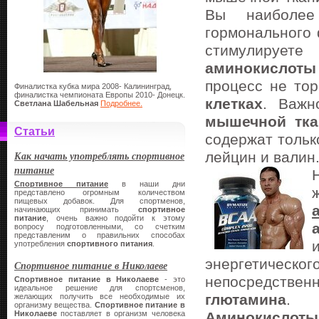
Вы наиболее
гормонального 
стимулируете
аминокислоты
процесс не то
Финалистка кубка мира 2008- Калининград,
финалистка чемпионата Европы 2010- Донецк.
клетках
. Важн
Светлана Шабельная
Подробнее.
мышечной тка
Статьи
содержат толь
Как начать употреблять спортивное
лейцин и валин
питание
Спортивное питание
в наши дни
представлено огромным количеством
пищевых добавок. Для спортменов,
начинающих принимать
спортивное
питание
, очень важно подойти к этому
вопросу подготовленными, со счетким
представленим о правильних способах
употребления
спортивного питания
.
энергетическ
Спортивное питание в Николаеве
непосредстве
Спортивное питание в Николаеве
- это
идеальное решение для спортсменов,
глютамина
.
желающих получить все необходимые их
организму вещества.
Спортивное питание в
Николаеве
поставляет в организм человека
Аминокислот