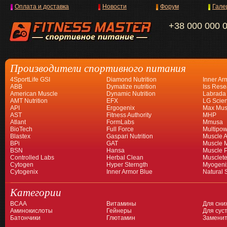
Оплата и доставка
Новости
Форум
Гале
+38 000 000 
Производители спортивного питания
4SportLife GSI
Diamond Nutrition
Inner Ar
ABB
Dymatize nutrition
Iss Rese
American Muscle
Dynamic Nutrition
Labrada
AMT Nutrition
EFX
LG Scien
API
Ergogenix
Max Mus
AST
Fitness Authority
MHP
Atlant
FormLabs
Mmusa
BioTech
Full Force
Multipow
Blastex
Gaspari Nutrition
Muscle A
BPi
GAT
Muscle 
BSN
Hansa
Muscle 
Controlled Labs
Herbal Clean
Musclet
Cytogen
Hyper Sterngth
Myogeni
Cytogenix
Inner Armor Blue
Natural 
Категории
BCAA
Витамины
Для сни
Аминокислоты
Гейнеры
Для суст
Батончики
Глютамин
Заменит