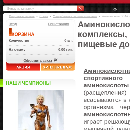
Спортивное питание
Статьи
Употребление спортивного питания
Аминокислоты ВСАА д
Аминокисло
Вход
Регистрация
комплексы, 
КОРЗИНА
Количество
0 шт.
пищевые до
На сумму
0,00 грн.
Оформить заказ
Аминокислотн
спортивного
НАШИ ЧЕМПИОНЫ
аминокислоты
(расщепления
всасываются в 
организма че
аминокислотн
играет решающ
мышечной ткан