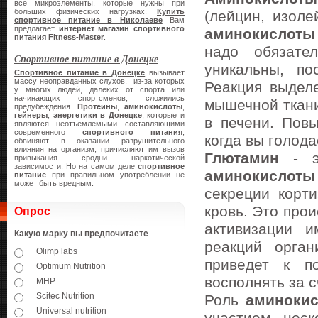
все микроэлементы, которые нужны при
больших физических нагрузках.
Купить
(лейцин, изол
спортивное питание в Николаеве
Вам
предлагает
интернет магазин спортивного
аминокислоты
питания
Fitness-Master
.
надо обязате
Спортивное питание в Донецке
уникальны, п
Спортивное питание в Донецке
вызывает
массу неоправданных слухов, из-за которых
Реакция выдел
у многих людей, далеких от спорта или
начинающих спортсменов, сложились
мышечной ткани
предубеждения.
Протеины
,
аминокислоты
,
гейнеры
,
энергетики в Донецке
, которые и
в печени. По
являются неотъемлемыми составляющими
современного
спортивного питания
,
когда вы голода
обвиняют в оказании разрушительного
влияния на организм, причисляют им вызов
Глютамин
- э
привыкания сродни наркотической
зависимости. Но на самом деле
спортивное
аминокислоты
питание
при правильном употреблении не
может быть вредным.
секреции корт
кровь. Это прои
Опрос
активизации и
Какую марку вы предпочитаете
реакций орга
Olimp labs
приведет к 
Optimum Nutrition
восполнять за 
MHP
Scitec Nutrition
Роль
аминоки
Universal nutrition