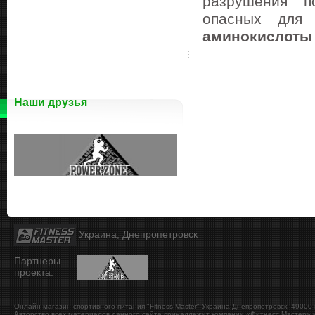
разрушения п
опасных для 
аминокислоты
Наши друзья
Украина, Днепропетровск
Партнеры
проекта:
Онлайн магазин спортивного питания "Fitness Master"
Украина
Днепропетровск
,
49000
Авторство всех материалов данного сайта принадлежит компании «Фитнесс Мастер» и