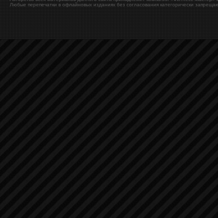
Любые перепечатки в офлайновых изданиях без согласования категорически запрещаю