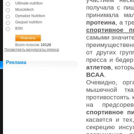
участием нес
Ultimate nutrition
получала с пи
Muscletech
принимала ма
Dymatize Nutrition
протеина
, а т
Gaspari nutrition
BSN
спортивное п
самыми значите
преимуществен
Всего голосов:
10126
Посмотреть результаты опроса
от других гру
пресса и беде
Реклама
атлетов
, котор
BCAA
.
Очевидно, ор
мышечной тк
противостоять 
на предсорев
спортивное п
касается и тех
секрецию инсу