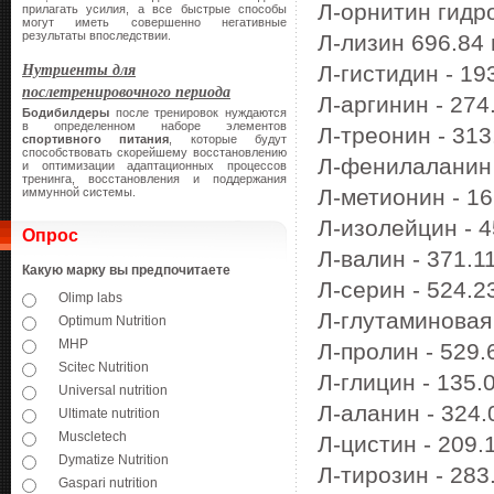
Л-орнитин гидро
прилагать усилия, а все быстрые способы
могут иметь совершенно негативные
результаты впоследствии.
Л-лизин 696.84 
Нутриенты для
Л-гистидин - 193
послетренировочного периода
Л-аргинин - 274.
Бодибилдеры
после тренировок нуждаются
в определенном наборе элементов
Л-треонин - 313.
спортивного питания
, которые будут
способствовать скорейшему восстановлению
Л-фенилаланин -
и оптимизации адаптационных процессов
тренинга, восстановления и поддержания
Л-метионин - 16
иммунной системы.
Л-изолейцин - 45
Опрос
Л-валин - 371.11
Какую марку вы предпочитаете
Л-серин - 524.23
Olimp labs
Л-глутаминовая 
Optimum Nutrition
MHP
Л-пролин - 529.6
Scitec Nutrition
Л-глицин - 135.0
Universal nutrition
Л-аланин - 324.0
Ultimate nutrition
Muscletech
Л-цистин - 209.1
Dymatize Nutrition
Л-тирозин - 283.
Gaspari nutrition