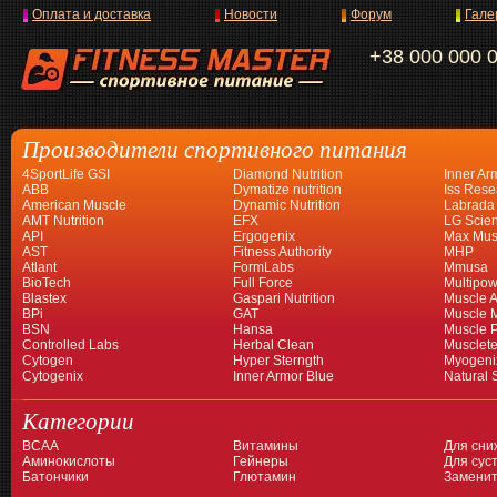
Оплата и доставка
Новости
Форум
Гале
+38 000 000 
Производители спортивного питания
4SportLife GSI
Diamond Nutrition
Inner Ar
ABB
Dymatize nutrition
Iss Rese
American Muscle
Dynamic Nutrition
Labrada
AMT Nutrition
EFX
LG Scien
API
Ergogenix
Max Mus
AST
Fitness Authority
MHP
Atlant
FormLabs
Mmusa
BioTech
Full Force
Multipow
Blastex
Gaspari Nutrition
Muscle A
BPi
GAT
Muscle 
BSN
Hansa
Muscle 
Controlled Labs
Herbal Clean
Musclet
Cytogen
Hyper Sterngth
Myogeni
Cytogenix
Inner Armor Blue
Natural 
Категории
BCAA
Витамины
Для сни
Аминокислоты
Гейнеры
Для суст
Батончики
Глютамин
Заменит