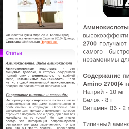
Аминокисло
высокоэффект
Финалистка кубка мира 2008- Калининград,
финалистка чемпионата Европы 2010- Донецк.
Светлана Шабельная
Подробнее.
2700
получают 
самого быстр
Статьи
незаменимы для
Аминокислоты. Виды аминокислот
Аминокислотные комплексы
- это
пищевые добавки
, в которых содержится
Содержание пи
полный спектр
аминокислот
, по крайней
мере,
незаменимые аминокислоты
. Если
Amino 2700(4 т
нет хоть одной незаменимой
аминокислоты
,
построение белков станет невозможным.
Натрий - 10 мг
Спортивное питание и стероиды
Белок - 8 г
Информация про
спортивное питание
часто
сопровождается или даже переплетается с
Витамин В6 - 2 
сообщениями о стероидах. Особенно это
актуально для молодого поколения, которое
стремится получить все и сразу, при этом без
малейших на то усилий. Но практически
всегда эта информация сопровождается
Типичный амино
ремарками или даже замечаниями, что для
того, что бы что-то достичь - необходимо