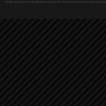
Любые перепечатки в офлайновых изданиях без согласования категорически запрещаю