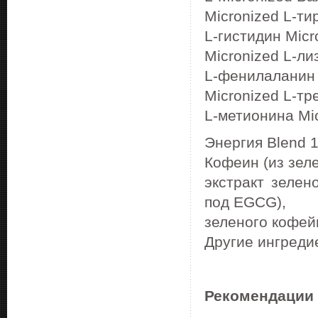
Micronized L-ти
L-гистидин Micr
Micronized L-ли
L-фенилаланин 
Micronized L-тр
L-метионина Mi
Энергия Blend 
Кофеин (из зеле
экстракт зелено
под EGCG),
зеленого кофей
Другие ингреди
Рекомендации