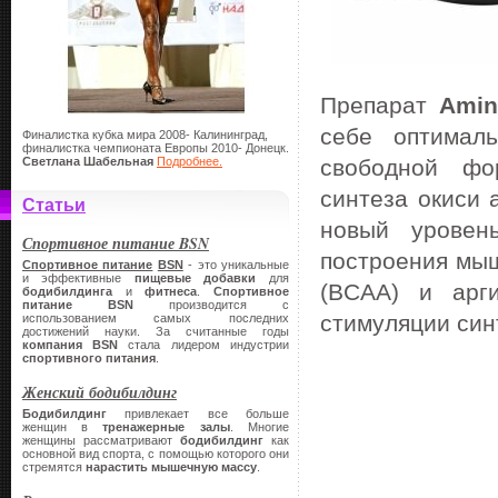
Препарат
Amin
себе оптимал
Финалистка кубка мира 2008- Калининград,
финалистка чемпионата Европы 2010- Донецк.
Светлана Шабельная
Подробнее.
свободной фо
синтеза окиси 
Статьи
новый уровен
Спортивное питание BSN
построения мыш
Спортивное питание
BSN
- это уникальные
и эффективные
пищевые добавки
для
(BCAA) и арг
бодибилдинга
и
фитнеса
.
Спортивное
питание
BSN
производится с
стимуляции син
использованием самых последних
достижений науки. За считанные годы
компания
BSN
стала лидером индустрии
спортивного питания
.
Женский бодибилдинг
Бодибилдинг
привлекает все больше
женщин в
тренажерные залы
. Многие
женщины рассматривают
бодибилдинг
как
основной вид спорта, с помощью которого они
стремятся
нарастить мышечную массу
.