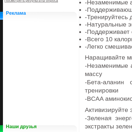
Посмотреть результаты опроса
-Незаменимые 
-Поддерживающи
Реклама
-Тренируйтесь 
-Натуральные э
-Поддерживает 
-Всего 10 калор
-Легко смешива
Наращивайте м
-Незаменимые 
массу
-Бета-аланин
тренировки
-BCAA аминоки
Активизируйте 
-Зеленая энер
экстракты зеле
Наши друзья