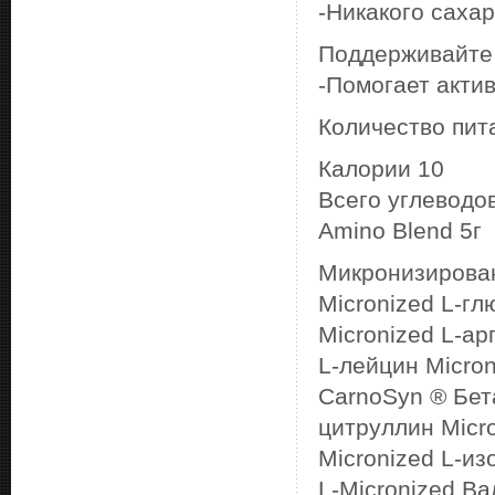
-Никакого сахар
Поддерживайте 
-Помогает акти
Количество пит
Калории 10
Всего углеводов
Amino Blend 5г
Микронизирова
Micronized L-гл
Micronized L-ар
L-лейцин Micron
CarnoSyn ® Бет
цитруллин Micro
Micronized L-из
L-Micronized Ва