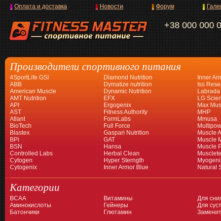
Оплата и доставка
Новости
Форум
Гале
+38 000 000 
Производители спортивного питания
4SportLife GSI
Diamond Nutrition
Inner Ar
ABB
Dymatize nutrition
Iss Rese
American Muscle
Dynamic Nutrition
Labrada
AMT Nutrition
EFX
LG Scien
API
Ergogenix
Max Mus
AST
Fitness Authority
MHP
Atlant
FormLabs
Mmusa
BioTech
Full Force
Multipow
Blastex
Gaspari Nutrition
Muscle A
BPi
GAT
Muscle 
BSN
Hansa
Muscle 
Controlled Labs
Herbal Clean
Musclet
Cytogen
Hyper Sterngth
Myogeni
Cytogenix
Inner Armor Blue
Natural 
Категории
BCAA
Витамины
Для сни
Аминокислоты
Гейнеры
Для суст
Батончики
Глютамин
Заменит