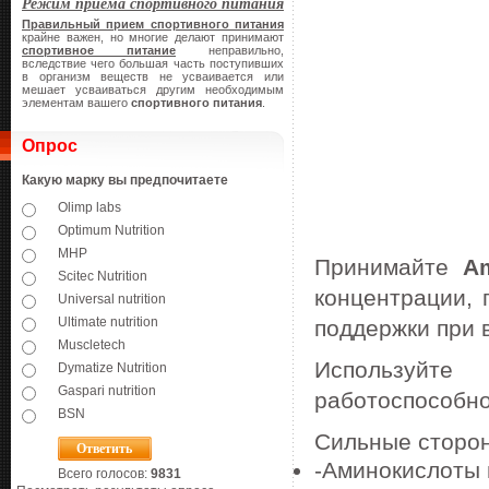
Режим приема спортивного питания
Правильный прием спортивного питания
крайне важен, но многие делают принимают
спортивное питание
неправильно,
вследствие чего большая часть поступивших
в организм веществ не усваивается или
мешает усваиваться другим необходимым
элементам вашего
спортивного питания
.
Опрос
Какую марку вы предпочитаете
Olimp labs
Optimum Nutrition
MHP
Принимайте
A
Scitec Nutrition
концентрации, 
Universal nutrition
Ultimate nutrition
поддержки при 
Muscletech
Используйте
Dymatize Nutrition
Gaspari nutrition
работоспособн
BSN
Сильные сторон
-Аминокислоты 
Всего голосов:
9831