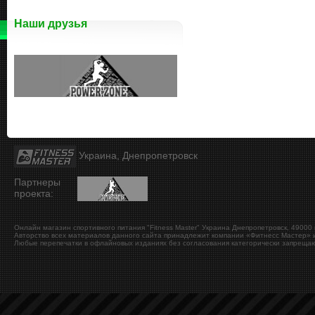
Наши друзья
Украина, Днепропетровск
Партнеры
проекта:
Онлайн магазин спортивного питания "Fitness Master"
Украина
Днепропетровск
,
49000
Авторство всех материалов данного сайта принадлежит компании «Фитнесс Мастер» и
Любые перепечатки в офлайновых изданиях без согласования категорически запрещаю