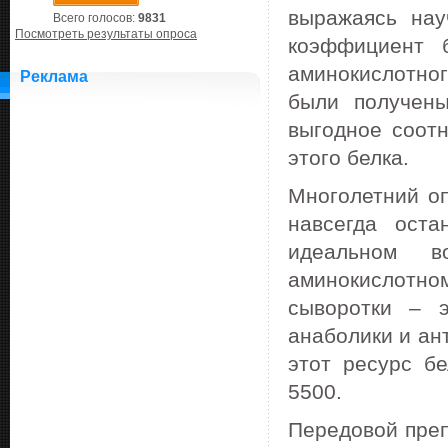
выражаясь нау
Всего голосов:
9831
Посмотреть результаты опроса
коэффициент б
аминокислотног
Реклама
были получены
выгодное соот
этого белка.
Многолетний оп
навсегда оста
идеальном в
аминокислотн
сыворотки – 
анаболики и ан
этот ресурс бе
5500.
Передовой преп