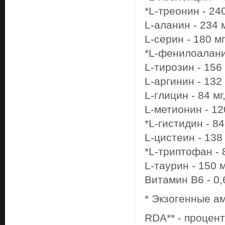
*L-треонин - 240
L-аланин - 234 м
L-серин - 180 мг
*L-фенилоаланин
L-тирозин - 156 
L-аргинин - 132 
L-глицин - 84 мг
L-метионин - 120
*L-гистидин - 84
L-цистеин - 138 
*L-триптофан - 8
L-таурин - 150 м
Витамин В6 - 0
* Экзогенные а
RDA
** - проце