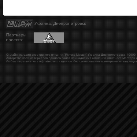
Украина, Днепропетровск
Партнеры
проекта:
Онлайн магазин спортивного питания "Fitness Master"
Украина
Днепропетровск
,
49000
Авторство всех материалов данного сайта принадлежит компании «Фитнесс Мастер» и
Любые перепечатки в офлайновых изданиях без согласования категорически запрещаю