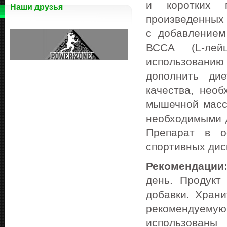
и коротких п
Наши друзья
произведенных 
с добавлением
ВССА (L-лейц
использовани
дополнить ди
качества, нео
мышечной масс
необходимыми 
Препарат в о
спортивных дис
Рекомендаци
день. Продукт
добавки. Хран
рекомендуемую
использован