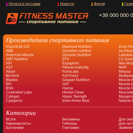
Оплата и доставка
Новости
Форум
Гале
+38 000 000 
Производители спортивного питания
4SportLife GSI
Diamond Nutrition
Inner Ar
ABB
Dymatize nutrition
Iss Rese
American Muscle
Dynamic Nutrition
Labrada
AMT Nutrition
EFX
LG Scien
API
Ergogenix
Max Mus
AST
Fitness Authority
MHP
Atlant
FormLabs
Mmusa
BioTech
Full Force
Multipow
Blastex
Gaspari Nutrition
Muscle A
BPi
GAT
Muscle 
BSN
Hansa
Muscle 
Controlled Labs
Herbal Clean
Musclet
Cytogen
Hyper Sterngth
Myogeni
Cytogenix
Inner Armor Blue
Natural 
Категории
BCAA
Витамины
Для сни
Аминокислоты
Гейнеры
Для суст
Батончики
Глютамин
Заменит