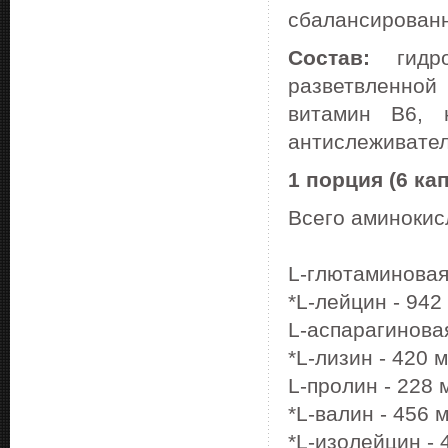
сбалансированн
Состав:
гидро
разветвленной 
витамин B6, н
антислеживатель
1 порция (6 кап
Всего аминокисл
L-глютаминовая 
*L-лейцин - 942 
L-аспарагиновая
*L-лизин - 420 м
L-пролин - 228 м
*L-валин - 456 м
*L-изолейцин - 4