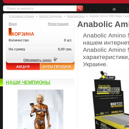
Спортивное питание
Каталог продукции
Аминокислоты
Anabolic Amino 5500 Mega Caps 1
Anabolic Ami
Вход
Регистрация
КОРЗИНА
Anabolic Amino 
Количество
0 шт.
нашем интернет
Anabolic Amino 
На сумму
0,00 грн.
характеристики,
Оформить заказ
Украине.
НАШИ ЧЕМПИОНЫ