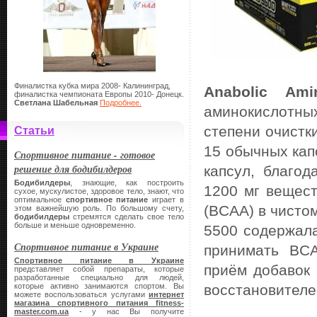
Финалистка кубка мира 2008- Калининград,
Anabolic Am
финалистка чемпионата Европы 2010- Донецк.
Светлана Шабельная
Подробнее.
аминокислотны
степени очистки
Статьи
15 обычных капс
Спортивное питание - готовое
решение для бодибилдеров
капсул, благо
Бодибилдеры
, знающие, как построить
1200 мг вещес
сухое, мускулистое, здоровое тело, знают, что
оптимальное
спортивное питание
играет в
(BCAA) в чистом
этом важнейшую роль. По большому счету,
бодибилдеры
стремятся сделать свое тело
больше и меньше одновременно.
5500 содержал
Спортивное питание в Украине
принимать BCA
Спортивное питание в Украине
приём добавок 
представляет собой препараты, которые
разработанные специально для людей,
которые активно занимаются спортом. Вы
восстановителе
можете воспользоваться услугами
интернет
магазина спортивного питания
fitness-
master.
com.
ua
- у нас Вы получите