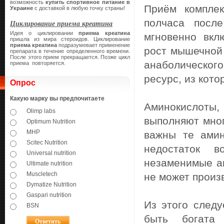
возможность
купить спортивное питание в
Приём компле
Украине
с доставкой в любую точку страны!
полчаса после
Циклирование приема креатина
Идея о циклировании
приема креатина
мгновенно вкл
пришла из мира стероидов. Циклирование
приема креатина
подразумевает применение
рост мышечной 
препарата в течение определенного времени.
После этого прием прекращается. Позже цикл
анаболического
приема повторяется.
ресурс, из кот
Опрос
Какую марку вы предпочитаете
Аминокислоты,
Olimp labs
выполняют мног
Optimum Nutrition
MHP
важны те амин
Scitec Nutrition
недостаток в
Universal nutrition
незаменимые ам
Ultimate nutrition
Muscletech
не может произ
Dymatize Nutrition
Gaspari nutrition
Из этого следу
BSN
быть богата 