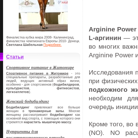
Arginine
Power
L-аргинин
— эт
Финалистка кубка мира 2008- Калининград,
финалистка чемпионата Европы 2010- Донецк.
Светлана Шабельная
Подробнее.
во многих важн
Arginine Power
Статьи
Спортивное питание в Житомире
Исследования п
Спортивное питание в Житомире
- это
специальные препараты, разработанные для
при физических
людей, ведущих активный образ жизни,
особенно - для спортсменов (
бодибилдеров
,
подкожного ж
культуристов
,
фитнесистов
,
легкоатлетов
).
необходим дл
Женский бодибилдинг
очередь иниции
Бодибилдинг
привлекает все больше
женщин в
тренажерные залы
. Многие
женщины рассматривают
бодибилдинг
как
основной вид спорта, с помощью которого они
стремятся
нарастить мышечную массу
.
Кроме того, во 
Нутриенты для
(NO). NO рас
послетренировочного периода