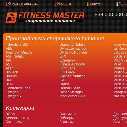
Оплата и доставка
Новости
Форум
Гале
+38 000 000 
Производители спортивного питания
4SportLife GSI
Diamond Nutrition
Inner Ar
ABB
Dymatize nutrition
Iss Rese
American Muscle
Dynamic Nutrition
Labrada
AMT Nutrition
EFX
LG Scien
API
Ergogenix
Max Mus
AST
Fitness Authority
MHP
Atlant
FormLabs
Mmusa
BioTech
Full Force
Multipow
Blastex
Gaspari Nutrition
Muscle A
BPi
GAT
Muscle 
BSN
Hansa
Muscle 
Controlled Labs
Herbal Clean
Musclet
Cytogen
Hyper Sterngth
Myogeni
Cytogenix
Inner Armor Blue
Natural 
Категории
BCAA
Витамины
Для сни
Аминокислоты
Гейнеры
Для суст
Батончики
Глютамин
Заменит