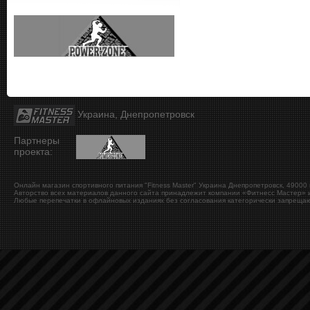
Украина, Днепропетровск
Партнеры
проекта:
Онлайн магазин спортивного питания "Fitness Master"
Украина
Днепропетровск
,
49000
Авторство всех материалов данного сайта принадлежит компании «Фитнесс Мастер» и
Любые перепечатки в офлайновых изданиях без согласования категорически запрещаю