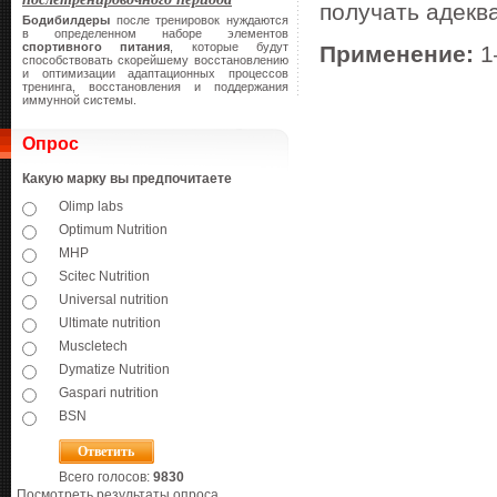
получать адекв
Бодибилдеры
после тренировок нуждаются
в определенном наборе элементов
спортивного питания
, которые будут
Применение:
1
способствовать скорейшему восстановлению
и оптимизации адаптационных процессов
тренинга, восстановления и поддержания
иммунной системы.
Опрос
Какую марку вы предпочитаете
Olimp labs
Optimum Nutrition
MHP
Scitec Nutrition
Universal nutrition
Ultimate nutrition
Muscletech
Dymatize Nutrition
Gaspari nutrition
BSN
Всего голосов:
9830
Посмотреть результаты опроса