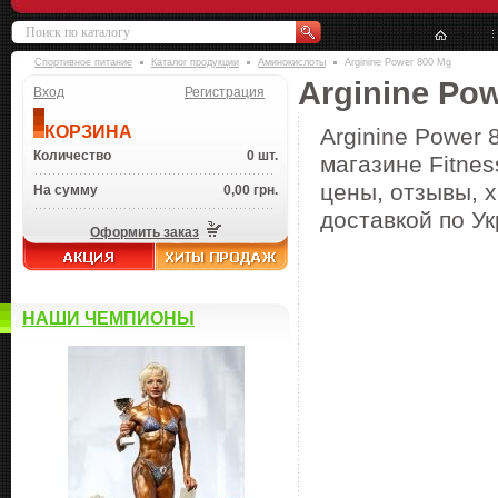
Спортивное питание
Каталог продукции
Аминокислоты
Arginine Power 800 Mg
Arginine Po
Вход
Регистрация
КОРЗИНА
Arginine Power
Количество
0 шт.
магазине Fitnes
цены, отзывы, х
На сумму
0,00 грн.
доставкой по Ук
Оформить заказ
НАШИ ЧЕМПИОНЫ