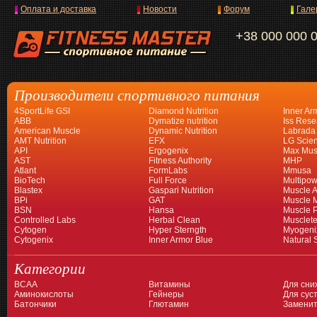
Оплата и доставка
Новости
Форум
Гале
+38 000 000 
Производители спортивного питания
4SportLife GSI
Diamond Nutrition
Inner Ar
ABB
Dymatize nutrition
Iss Rese
American Muscle
Dynamic Nutrition
Labrada
AMT Nutrition
EFX
LG Scien
API
Ergogenix
Max Mus
AST
Fitness Authority
MHP
Atlant
FormLabs
Mmusa
BioTech
Full Force
Multipow
Blastex
Gaspari Nutrition
Muscle A
BPi
GAT
Muscle 
BSN
Hansa
Muscle 
Controlled Labs
Herbal Clean
Musclet
Cytogen
Hyper Sterngth
Myogeni
Cytogenix
Inner Armor Blue
Natural 
Категории
BCAA
Витамины
Для сни
Аминокислоты
Гейнеры
Для суст
Батончики
Глютамин
Заменит