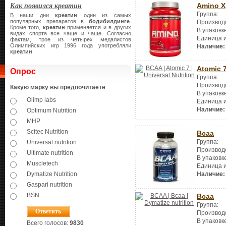
Как появился креатин
Amino X
Группа:
В наши дни
креатин
один из самых
популярных препаратов в
бодибилдинге
.
Производ
Кроме того,
креатин
применяется и в других
В упаковк
видах спорта все чаще и чаще. Согласно
Единица 
фактам, трое из четырех медалистов
Олимпийских игр 1996 года употребляли
Наличие:
креатин
.
Atomic 
Опрос
Группа:
Производ
Какую марку вы предпочитаете
В упаковк
Olimp labs
Единица 
Наличие:
Optimum Nutrition
MHP
Scitec Nutrition
Bcaa
Группа:
Universal nutrition
Производ
Ultimate nutrition
В упаковк
Muscletech
Единица 
Наличие:
Dymatize Nutrition
Gaspari nutrition
BSN
Bcaa
Группа:
Производ
В упаковк
Всего голосов:
9830