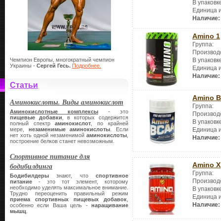
В упаковк
Единица 
Наличие:
Amino 1
Группа:
Производ
В упаковк
Чемпион Европы, многократный чемпион
Украины -
Сергей Гесь.
Подробнее.
Единица 
Наличие:
Статьи
Amino B
Аминокислоты. Виды аминокислот
Группа:
Аминокислотные комплексы
- это
Производ
пищевые добавки
, в которых содержится
В упаковк
полный спектр
аминокислот
, по крайней
Единица 
мере,
незаменимые аминокислоты
. Если
нет хоть одной незаменимой
аминокислоты
,
Наличие:
построение белков станет невозможным.
Спортивное питание для
Amino X
бодибилдинга
Группа:
Бодибилдеры
знают, что
спортивное
Производ
питание
- это тот элемент, которому
необходимо уделять максимальное внимание.
В упаковк
Трудно переоценить правильный режим
Единица 
приема спортивных пищевых добавок
,
Наличие:
особенно если Ваша цель -
наращивание
мышц
.