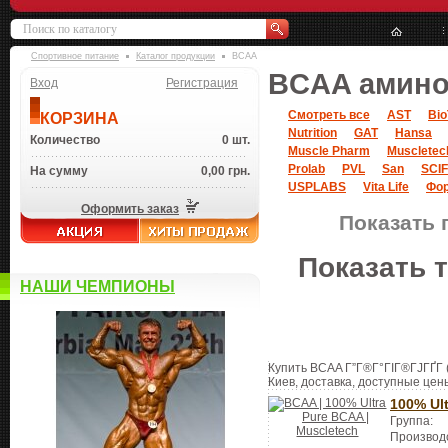
Спортивное питание
Каталог продукции
BCAA
BCAA аминок
Вход
Регистрация
Смотреть все
AST
Bio
КОРЗИНА
Nutrition
GAT
Hansa
Количество
0 шт.
Muscle Pharm
Muscletec
Prolab
PVL
San
SCIF
На сумму
0,00 грн.
USPLABS
Vita Life
Фор
Оформить заказ
Показать 
Показать 
НАШИ ЧЕМПИОНЫ
Купить BCAA Г”Г®Г°ГІГ®ГЈГҐГ­ (
Киев, доставка, доступные цен
100% Ul
Группа:
Производ