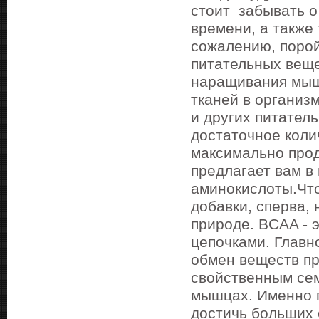
стоит забывать о
времени, а также
сожалению, порой
питательных веще
наращивания мыш
тканей в организ
и других питател
достаточное коли
максимально про
предлагает вам в
аминокислоты.Чт
добавки, сперва,
природе. BCAA - 
цепочками. Главн
обмен веществ пр
свойственным сем
мышцах. Именно 
достичь больших 