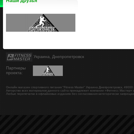
Наши друзья
Украина, Днепропетровск
Партнеры
проекта:
Онлайн магазин спортивного питания "Fitness Master"
Украина
Днепропетровск
,
49000
Авторство всех материалов данного сайта принадлежит компании «Фитнесс Мастер» и
Любые перепечатки в офлайновых изданиях без согласования категорически запрещаю