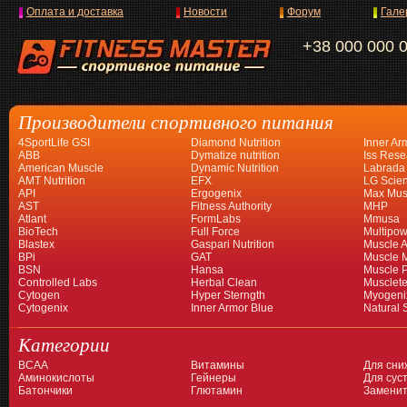
Оплата и доставка
Новости
Форум
Гале
+38 000 000 
Производители спортивного питания
4SportLife GSI
Diamond Nutrition
Inner Ar
ABB
Dymatize nutrition
Iss Rese
American Muscle
Dynamic Nutrition
Labrada
AMT Nutrition
EFX
LG Scien
API
Ergogenix
Max Mus
AST
Fitness Authority
MHP
Atlant
FormLabs
Mmusa
BioTech
Full Force
Multipow
Blastex
Gaspari Nutrition
Muscle A
BPi
GAT
Muscle 
BSN
Hansa
Muscle 
Controlled Labs
Herbal Clean
Musclet
Cytogen
Hyper Sterngth
Myogeni
Cytogenix
Inner Armor Blue
Natural 
Категории
BCAA
Витамины
Для сни
Аминокислоты
Гейнеры
Для суст
Батончики
Глютамин
Заменит