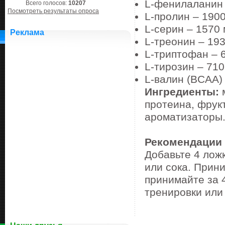
L-фенилаланин 
Всего голосов:
10207
Посмотреть результаты опроса
L-пролин – 1900
L-серин – 1570 
Реклама
L-треонин – 193
L-триптофан – 
L-тирозин – 710
L-валин (BCAA) 
Ингредиенты:
м
протеина, фрук
ароматизаторы
Рекомендации
Добавьте 4 лож
или сока. Прин
принимайте за 
тренировки или