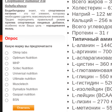
Спортивное питание для
Всего жиров – 3
бодибилдинга
Холестерин – 6
Бодибилдеры
знают, что
спортивное
Натрий – 122 м
питание
- это тот элемент, которому
необходимо уделять максимальное внимание.
Кальций – 256 
Трудно переоценить правильный режим
приема спортивных пищевых добавок
,
Всего углеводов
особенно если Ваша цель -
наращивание
мышц
.
Протеин – 31 г
Типичный амин
Опрос
L-аланин – 1440
Какую марку вы предпочитаете
L-аргинин – 700
Olimp labs
L-аспарагиновая
Optimum Nutrition
L-цистин – 360 
MHP
Scitec Nutrition
L-глютаминовая
Universal nutrition
L-глицин – 550 
Ultimate nutrition
L-гистидин – 52
Muscletech
L-изолейцин (B
Dymatize Nutrition
L-лейцин (BCAA
Gaspari nutrition
BSN
L-лизин – 2770 
L-метионин – 55