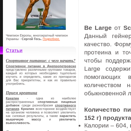
Be Large
от
Sc
Данный гейне
Чемпион Европы, многократный чемпион
Украины -
Сергей Гесь.
Подробнее.
качество. Форм
Статьи
протеина и то
чтобы поддерж
Спортивное питание: с чего начать?
Спортивное питание в Днепропетровске
Large содерж
представлено различными группами товаров,
каждый из которых необходимо тщательно
помогающих в
изучить и определить, какие из препаратов
для Вас приоритетны, и как их правильно
количеством 
употреблять.
Прием креатина
обыкновенной л
Креатин
- одна из наиболее
распространенных
спортивных
пищевых
добавок
среди разнообразия
спортивного
Количество п
питания
.
Креатин
всесторонне воздействует
на организм человека и позволяет увеличить
как силовые результаты, а также
нарастить
152 г) продукта
мышечную массу
и
увеличить
выносливость
.
Калории – 604, 