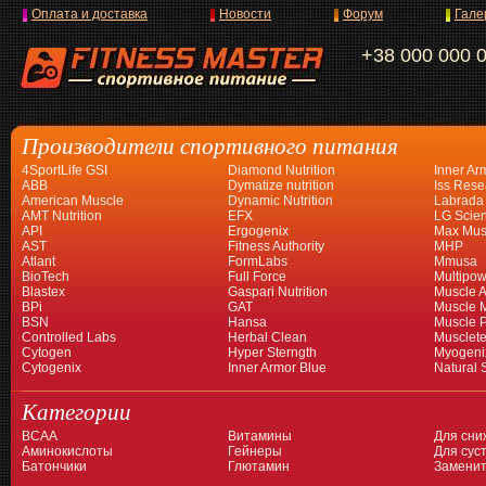
Оплата и доставка
Новости
Форум
Гале
+38 000 000 
Производители спортивного питания
4SportLife GSI
Diamond Nutrition
Inner Ar
ABB
Dymatize nutrition
Iss Rese
American Muscle
Dynamic Nutrition
Labrada
AMT Nutrition
EFX
LG Scien
API
Ergogenix
Max Mus
AST
Fitness Authority
MHP
Atlant
FormLabs
Mmusa
BioTech
Full Force
Multipow
Blastex
Gaspari Nutrition
Muscle A
BPi
GAT
Muscle 
BSN
Hansa
Muscle 
Controlled Labs
Herbal Clean
Musclet
Cytogen
Hyper Sterngth
Myogeni
Cytogenix
Inner Armor Blue
Natural 
Категории
BCAA
Витамины
Для сни
Аминокислоты
Гейнеры
Для суст
Батончики
Глютамин
Заменит