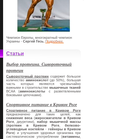
Чемпион Европы, многократный чемпион
Украины -
Сергей Гесь.
Подробнее.
Статьи
Выбор протеина. Сывороточный
протеин
Сывороточный протеин
содержит большое
количество
аминокислот
(до 50%), большая
часть которых являются чрезвычайно
важными в строительстве
мышечных тканей
BCAA (
аминокислоты
с разветвленными
боковыми цепочками).
Спортивное питание в Кривом Роге
Спортивное питание в Кривом Роге
предназначено для таких целей, как
снижение веса
(
жиросжигатели в Кривом
Роге
, диуретики),
набор мышечной массы
(
протеин в Кривом Роге
,
белково-
углеводные коктейли
-
гейнеры
в Кривом
Роге
) и улучшения здоровья организма при
систематическом употреблении (
витамины
,