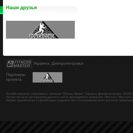
Наши друзья
Украина, Днепропетровск
Партнеры
проекта:
Онлайн магазин спортивного питания "Fitness Master"
Украина
Днепропетровск
,
49000
Авторство всех материалов данного сайта принадлежит компании «Фитнесс Мастер» и
Любые перепечатки в офлайновых изданиях без согласования категорически запрещаю