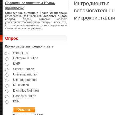
Спортивное питание в Ивано-
Ингредиенты:
А
Франковске
вспомогател
Спортивное питание в Ивано-Франковске
разработано для новичков
силовых видов
микрокристалли
спорта
, людей, которые желают
усовершенствовать свою фигуру - всех тех,
кто ежедневно оттачивает культ здорового и
сильного тела в спортзалах.
Опрос
Какую марку вы предпочитаете
Olimp labs
Optimum Nutrition
MHP
Scitec Nutrition
Universal nutrition
Ultimate nutrition
Muscletech
Dymatize Nutrition
Gaspari nutrition
BSN