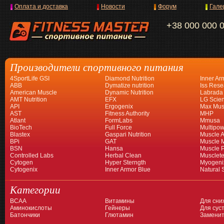
Оплата и доставка
Новости
Форум
Гале
+38 000 000 
Производители спортивного питания
4SportLife GSI
Diamond Nutrition
Inner Ar
ABB
Dymatize nutrition
Iss Rese
American Muscle
Dynamic Nutrition
Labrada
AMT Nutrition
EFX
LG Scien
API
Ergogenix
Max Mus
AST
Fitness Authority
MHP
Atlant
FormLabs
Mmusa
BioTech
Full Force
Multipow
Blastex
Gaspari Nutrition
Muscle A
BPi
GAT
Muscle 
BSN
Hansa
Muscle 
Controlled Labs
Herbal Clean
Musclet
Cytogen
Hyper Sterngth
Myogeni
Cytogenix
Inner Armor Blue
Natural 
Категории
BCAA
Витамины
Для сни
Аминокислоты
Гейнеры
Для суст
Батончики
Глютамин
Заменит