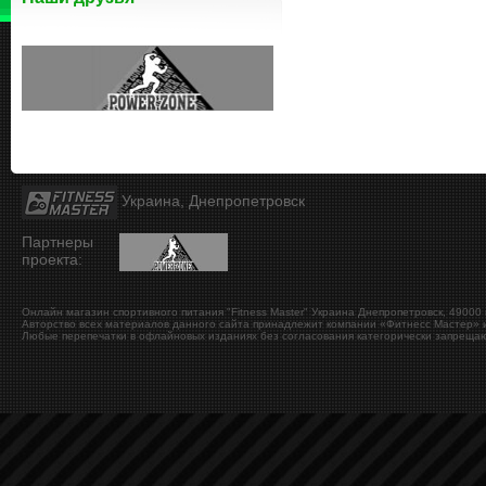
Украина, Днепропетровск
Партнеры
проекта:
Онлайн магазин спортивного питания "Fitness Master"
Украина
Днепропетровск
,
49000
Авторство всех материалов данного сайта принадлежит компании «Фитнесс Мастер» и
Любые перепечатки в офлайновых изданиях без согласования категорически запрещаю