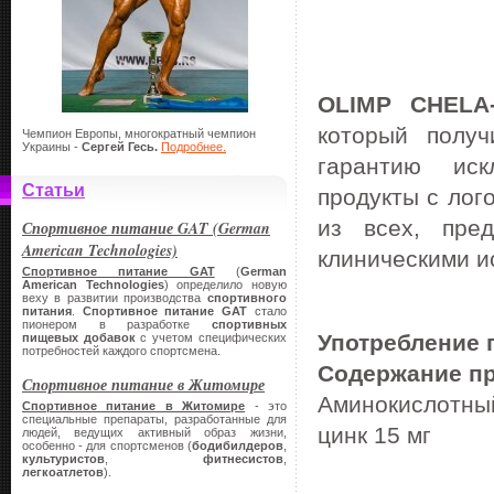
OLIMP CHELA
который полу
Чемпион Европы, многократный чемпион
Украины -
Сергей Гесь.
Подробнее.
гарантию иск
Статьи
продукты с лог
из всех, пре
Спортивное питание GAT (German
American Technologies)
клиническими и
Спортивное питание GAT
(
German
American Technologies
) определило новую
веху в развитии производства
спортивного
питания
.
Спортивное питание
GAT
стало
пионером в разработке
спортивных
Употребление 
пищевых добавок
с учетом специфических
потребностей каждого спортсмена.
Содержание пр
Спортивное питание в Житомире
Аминокислотный
Спортивное питание в Житомире
- это
специальные препараты, разработанные для
цинк 15 мг
людей, ведущих активный образ жизни,
особенно - для спортсменов (
бодибилдеров
,
культуристов
,
фитнесистов
,
легкоатлетов
).