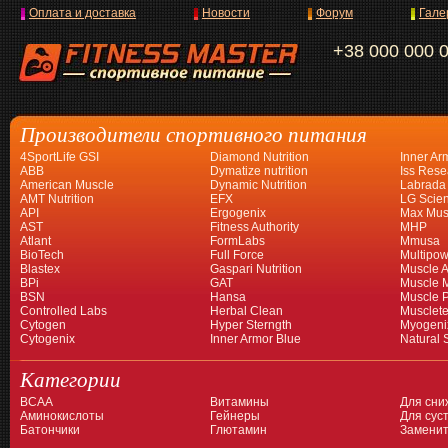
Оплата и доставка
Новости
Форум
Гале
+38 000 000 
Производители спортивного питания
4SportLife GSI
Diamond Nutrition
Inner Ar
ABB
Dymatize nutrition
Iss Rese
American Muscle
Dynamic Nutrition
Labrada
AMT Nutrition
EFX
LG Scien
API
Ergogenix
Max Mus
AST
Fitness Authority
MHP
Atlant
FormLabs
Mmusa
BioTech
Full Force
Multipow
Blastex
Gaspari Nutrition
Muscle A
BPi
GAT
Muscle 
BSN
Hansa
Muscle 
Controlled Labs
Herbal Clean
Musclet
Cytogen
Hyper Sterngth
Myogeni
Cytogenix
Inner Armor Blue
Natural 
Категории
BCAA
Витамины
Для сни
Аминокислоты
Гейнеры
Для суст
Батончики
Глютамин
Заменит