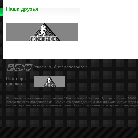
Наши друзья
Украина, Днепропетровск
Партнеры
проекта:
Онлайн магазин спортивного питания "Fitness Master"
Украина
Днепропетровск
,
49000
Авторство всех материалов данного сайта принадлежит компании «Фитнесс Мастер» и
Любые перепечатки в офлайновых изданиях без согласования категорически запрещаю