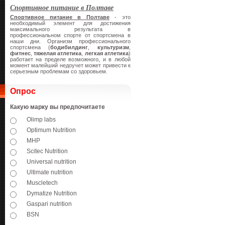
Спортивное питание в Полтаве
Спортивное питание в Полтаве
- это
необходимый элемент для достижения
максимального результата в
профессиональном спорте от спортсмена в
наши дни. Организм профессионального
спортсмена (
бодибилдинг
,
культуризм
,
фитнес
,
тяжелая атлетика
,
легкая атлетика
)
работает на пределе возможного, и в любой
момент малейший недоучет может привести к
серьезным проблемам со здоровьем.
Опрос
Какую марку вы предпочитаете
Olimp labs
Optimum Nutrition
MHP
Scitec Nutrition
Universal nutrition
Ultimate nutrition
Muscletech
Dymatize Nutrition
Gaspari nutrition
BSN