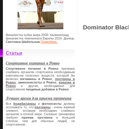
Dominator Blac
Финалистка кубка мира 2008- Калининград,
финалистка чемпионата Европы 2010- Донецк.
Светлана Шабельная
Подробнее.
Статьи
Спортивное питание в Ровно
Спортивное питание в Ровно
призвано
снабжать организм спортсмена необходимым
комплексом полезных веществ, который бы
включал
витамины в Ровно
,
протеины в
Ровно
,
аминокислоты в Ровно
,
креатин в
Ровно
и другие, необходимые для
спортсменов
пищевые добавки в Ровно
.
Лучшее время для приема протеина
Все
бодибилдеры
и
фитнесисты
должны
осознавать то, что
протеины
- очень важный
элемент, которым необходимо снабжать
организм в полной мере. Силовые тренировки
требуют
приема протеина
в большей
степени, чем для обычных людей, не
спортсменов.