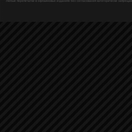
Любые перепечатки в офлайновых изданиях без согласования категорически запрещаю