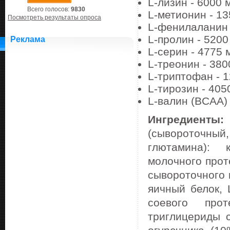
L-лизин - 6000 
Всего голосов:
9830
L-метионин - 13
Посмотреть результаты опроса
L-фенилаланин 
L-пролин - 5200
Реклама
L-серин - 4775 
L-треонин - 380
L-триптофан - 1
L-тирозин - 405
L-валин (BCAA) 
Ингредиенты:
(сывороточный,
глютамина): 
молочного прот
сывороточного 
яичный белок, 
соевого прот
триглицериды 