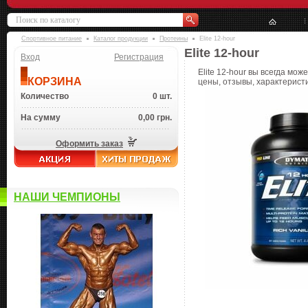
Спортивное питание
Каталог продукции
Протеины
Elite 12-hour
Elite 12-hour
Вход
Регистрация
Elite 12-hour вы всегда мож
КОРЗИНА
цены, отзывы, характеристи
Количество
0 шт.
На сумму
0,00 грн.
Оформить заказ
НАШИ ЧЕМПИОНЫ