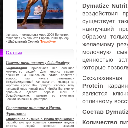
Dymatize Nutrit
воздействия 
существует так
наилучший пр
Финалист чемпионата мира 2009 Белосток,
образом тольк
финалист чемпионата Европы 2010 Донецк
-
Шабельный Сергей
Подробнее.
желаемому резу
молочную сыв
Статьи
ценностью, за
Советы начинающему бодибилдеру
которые позвол
Бодибилдинг
привлекает все большее
количество людей. Для многих самым
сложным на начальном этапе является
Эксклюзивн
вопрос: как начать заниматься
бодибилдингом
? Как накачать мышцы за
Protein
кардин
короткий срок? Как придать своему телу
изящный спортивный вид? Чтобы Вы смогли
является клю
правильно сделать первые шаги в
бодибилдинге
, примите во внимание
несколько важных факторов.
отличному восс
Спортивное питание в Ивано-
Состав Dymatize
Франковске
Спортивное питание в Ивано-Франковске
Количество пи
разработано для новичков
силовых видов
спорта
, людей, которые желают