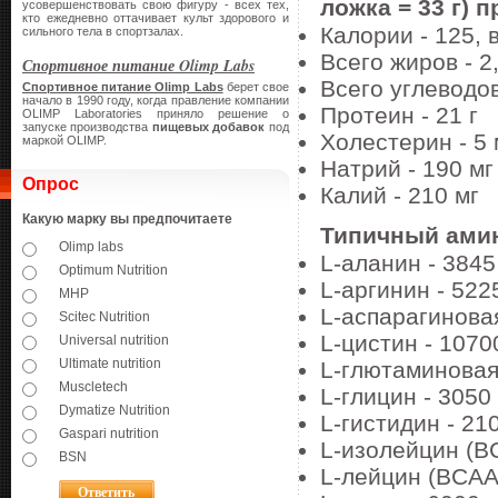
ложка = 33 г) п
усовершенствовать свою фигуру - всех тех,
кто ежедневно оттачивает культ здорового и
Калории - 125, в
сильного тела в спортзалах.
Всего жиров - 2,
Спортивное питание Olimp Labs
Всего углеводов 
Спортивное питание Olimp Labs
берет свое
начало в 1990 году, когда правление компании
Протеин - 21 г
OLIMP Laboratories приняло решение о
запуске производства
пищевых добавок
под
Холестерин - 5 
маркой OLIMP.
Натрий - 190 мг
Опрос
Калий - 210 мг
Какую марку вы предпочитаете
Типичный амин
Olimp labs
L-аланин - 3845
Optimum Nutrition
L-аргинин - 522
MHP
L-аспарагиновая
Scitec Nutrition
L-цистин - 1070
Universal nutrition
Ultimate nutrition
L-глютаминовая 
Muscletech
L-глицин - 3050
Dymatize Nutrition
L-гистидин - 21
Gaspari nutrition
L-изолейцин (BC
BSN
L-лейцин (BCAA)