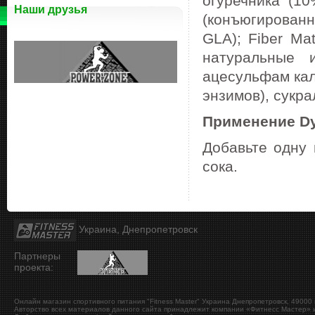
огуречника (1
Наши друзья
(конъюгированн
GLA); Fiber Ma
натуральные 
ацесульфам кал
энзимов), сукра
Применение Dyma
Добавьте одну 
сока.
Украина, Днепропетровск
Партнеры
проекта:
Онлайн магазин спортивного питания "Fitness Master"
Украина
Днепропетровск
,
49000
Авторство всех материалов данного сайта принадлежит компании «Фитнесс Мастер» и