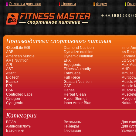
Оплата и доставка
Новости
Форум
Гале
+38 000 000 
Производители спортивного питания
4SportLife GSI
Diamond Nutrition
Inner Ar
ABB
Dymatize nutrition
Iss Rese
American Muscle
Dynamic Nutrition
Labrada
AMT Nutrition
EFX
LG Scien
API
Ergogenix
Max Mus
AST
Fitness Authority
MHP
Atlant
FormLabs
Mmusa
BioTech
Full Force
Multipow
Blastex
Gaspari Nutrition
Muscle A
BPi
GAT
Muscle 
BSN
Hansa
Muscle 
Controlled Labs
Herbal Clean
Musclet
Cytogen
Hyper Sterngth
Myogeni
Cytogenix
Inner Armor Blue
Natural 
Категории
BCAA
Витамины
Для сни
Аминокислоты
Гейнеры
Для суст
Батончики
Глютамин
Заменит