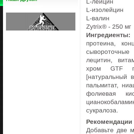
L-лейцин
L-изолейцин
L-валин
Zytrix® - 250 мг
Ингредиенты:
протеина, кон
сывороточные 
лецитин, вита
хром GTF по
[натуральный 
пальмитат, ниа
фолиевая кис
цианокобалами
сукралоза.
Рекомендации
Добавьте две м