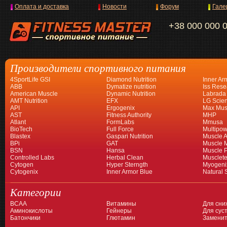
Оплата и доставка
Новости
Форум
Гале
+38 000 000 
Производители спортивного питания
4SportLife GSI
Diamond Nutrition
Inner Ar
ABB
Dymatize nutrition
Iss Rese
American Muscle
Dynamic Nutrition
Labrada
AMT Nutrition
EFX
LG Scien
API
Ergogenix
Max Mus
AST
Fitness Authority
MHP
Atlant
FormLabs
Mmusa
BioTech
Full Force
Multipow
Blastex
Gaspari Nutrition
Muscle A
BPi
GAT
Muscle 
BSN
Hansa
Muscle 
Controlled Labs
Herbal Clean
Musclet
Cytogen
Hyper Sterngth
Myogeni
Cytogenix
Inner Armor Blue
Natural 
Категории
BCAA
Витамины
Для сни
Аминокислоты
Гейнеры
Для суст
Батончики
Глютамин
Заменит