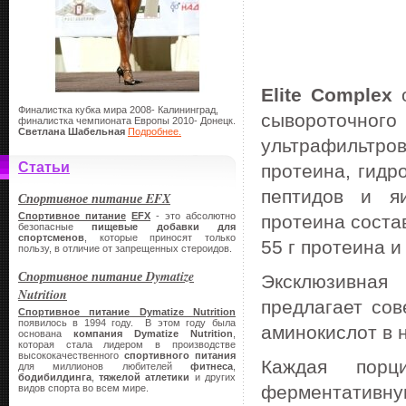
Elite Complex
Финалистка кубка мира 2008- Калининград,
сывороточн
финалистка чемпионата Европы 2010- Донецк.
Светлана Шабельная
Подробнее.
ультрафильтр
Статьи
протеина, гидр
пептидов и я
Спортивное питание EFX
Спортивное питание
EFX
- это абсолютно
протеина соста
безопасные
пищевые добавки для
спортсменов
, которые приносят только
55 г протеина и
пользу, в отличие от запрещенных стероидов.
Спортивное питание Dymatize
Эксклюзивна
Nutrition
предлагает со
Спортивное питание Dymatize Nutrition
появилось в 1994 году. В этом году была
аминокислот в 
основана
компания
Dymatize Nutrition
,
которая стала лидером в производстве
высококачественного
спортивного питания
Каждая пор
для миллионов любителей
фитнеса
,
бодибилдинга
,
тяжелой атлетики
и других
ферментативн
видов спорта во всем мире.