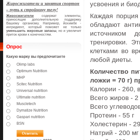
Жиросжигатели и занятия спортом
усвоения и био
– путь к стройному телу!
Каждая порци
Жиросжигатели
содержат элементы,
приносящие дополнительную поддержку
обладают анти
Вашему организму. Например, йохимбе -
ингридиент, который поможет не только
уменьшить жировые запасы
, но и увеличит
источником 
приток крови к конечностям.
тренировки. Э
Опрос
клетками во вр
Какую марку вы предпочитаете
любой диеты.
Olimp labs
Количество пи
Optimum Nutrition
MHP
ложки = 70 г) п
Scitec Nutrition
Калории - 260, в
Universal nutrition
Всего жиров - 2
Ultimate nutrition
Muscletech
Всего углеводов
Dymatize Nutrition
Протеин - 55 г
Gaspari nutrition
Холестерин - 2
BSN
Натрий - 200 м