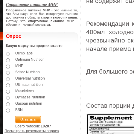
не содержит са
Спортивное питание MHP
Спортивное питание
MHP
- это именно то,
что Вам надо, если Вас интересуют высшие
достижения в области
спортивного питания
.
Потому что
спортивное питание
MHP
-
Рекомендации 
обеспечит лучший результат.
400мл холодн
Опрос
чрезвычайно ск
Какую марку вы предпочитаете
начале приема 
Olimp labs
Optimum Nutrition
MHP
Для большего 
Scitec Nutrition
Universal nutrition
Ultimate nutrition
Muscletech
Dymatize Nutrition
Gaspari nutrition
Состав порции 
BSN
Всего голосов:
10207
Посмотреть результаты опроса