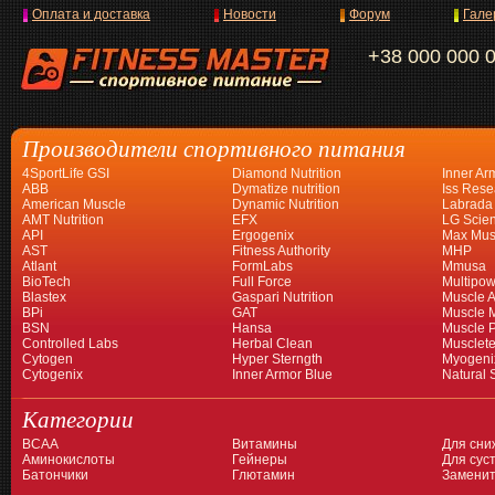
Оплата и доставка
Новости
Форум
Гале
+38 000 000 
Производители спортивного питания
4SportLife GSI
Diamond Nutrition
Inner Ar
ABB
Dymatize nutrition
Iss Rese
American Muscle
Dynamic Nutrition
Labrada
AMT Nutrition
EFX
LG Scien
API
Ergogenix
Max Mus
AST
Fitness Authority
MHP
Atlant
FormLabs
Mmusa
BioTech
Full Force
Multipow
Blastex
Gaspari Nutrition
Muscle A
BPi
GAT
Muscle 
BSN
Hansa
Muscle 
Controlled Labs
Herbal Clean
Musclet
Cytogen
Hyper Sterngth
Myogeni
Cytogenix
Inner Armor Blue
Natural 
Категории
BCAA
Витамины
Для сни
Аминокислоты
Гейнеры
Для суст
Батончики
Глютамин
Заменит