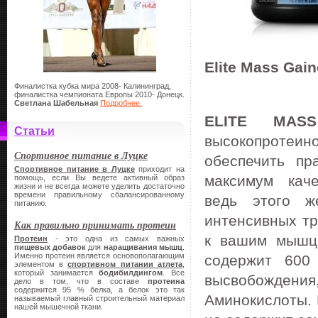
Elite Mass Gain
Финалистка кубка мира 2008- Калининград,
финалистка чемпионата Европы 2010- Донецк.
Светлана Шабельная
Подробнее.
ELITE MAS
Статьи
высокопротеин
Спортивное питание в Луцке
обеспечить пр
Спортивное питание в Луцке
приходит на
максимум
каче
помощь, если Вы ведете активный образ
жизни и не всегда можете уделить достаточно
времени правильному сбалансированному
ведь этого ж
питанию.
интенсивных тр
Как правильно принимать протеин
к вашим мышц
Протеин
- это одна из самых важных
пищевых добавок
для
наращивания мышц
.
Именно протеин является основополагающим
содержит 600 
элементом в
спортивном питании атлета
,
который занимается
бодибилдингом
. Все
высвобожден
дело в том, что в составе
протеина
содержится 95 % белка, а белок это так
Аминокислоты. 
называемый главный строительный материал
нашей мышечной ткани.