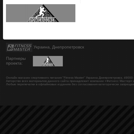
Украина, Днепропетровск
Партнеры
проекта:
Онлайн магазин спортивного питания "Fitness Master"
Украина
Днепропетровск
,
49000
Авторство всех материалов данного сайта принадлежит компании «Фитнесс Мастер» и
Любые перепечатки в офлайновых изданиях без согласования категорически запрещаю