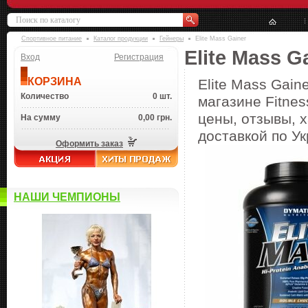
Спортивное питание
Каталог продукции
Гейнеры
Elite Mass Gainer
Elite Mass G
Вход
Регистрация
КОРЗИНА
Elite Mass Gain
Количество
0 шт.
магазине Fitnes
цены, отзывы, х
На сумму
0,00 грн.
доставкой по Ук
Оформить заказ
НАШИ ЧЕМПИОНЫ