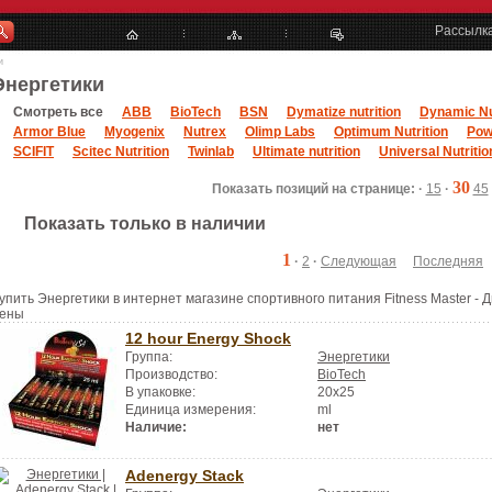
Рассылк
и
Энергетики
Смотреть все
ABB
BioTech
BSN
Dymatize nutrition
Dynamic Nu
Armor Blue
Myogenix
Nutrex
Olimp Labs
Optimum Nutrition
Pow
SCIFIT
Scitec Nutrition
Twinlab
Ultimate nutrition
Universal Nutritio
30
Показать позиций на странице: ·
15
·
45
Показать только в наличии
1
·
2
·
Следующая
Последняя
упить Энергетики в интернет магазине спортивного питания Fitness Master - 
ены
12 hour Energy Shock
Группа:
Энергетики
Производство:
BioTech
В упаковке:
20x25
Единица измерения:
ml
Наличие:
нет
Adenergy Stack