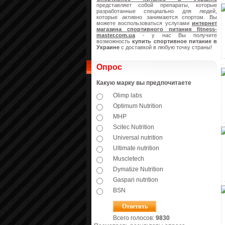
представляет собой препараты, которые
разработанные специально для людей,
которые активно занимаются спортом. Вы
можете воспользоваться услугами
интернет
магазина спортивного питания
fitness-
master.
com.
ua
- у нас Вы получите
возможность
купить спортивное питание в
Украине
с доставкой в любую точку страны!
Опрос
Какую марку вы предпочитаете
Olimp labs
Optimum Nutrition
MHP
Scitec Nutrition
Universal nutrition
Ultimate nutrition
Muscletech
Dymatize Nutrition
Gaspari nutrition
BSN
Всего голосов:
9830