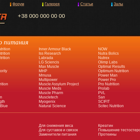
Форум
Галерея
Статьи
Залы
+38 000 000 00 00
о питания
rition
Inner Armour Black
NOW
rition
Iss Research
Nutra Bolics
rition
Labrada
Nutrex
LG Sciencis
Olimp Labs
Max Muscle
Optimal Results
ority
MHP
Optimum Nutrition
Mmusa
Power Man
Multipower
Power Pro
ition
Muscle Assylum Project
Pro Nutrition
Muscle Meds
Prolab
Muscle Pharm
PVL
an
Muscletech
San
gth
Myogenix
SCIFIT
 Blue
Natural Science
Scitec Nutrition
Для снижения веса
Креатин
Для суставов и связок
Повышение тестостер
Заменители питания
Протеины