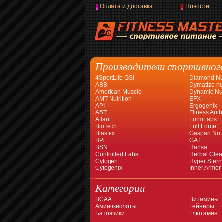
Оплата и доставка
Новости
Производители спортивног
4SportLife GSI
Diamond Nut
ABB
Dymatize nut
American Muscle
Dynamic Nut
AMT Nutrition
EFX
API
Ergogenix
AST
Fitness Auth
Atlant
FormLabs
BioTech
Full Force
Blastex
Gaspari Nutr
BPi
GAT
BSN
Hansa
Controlled Labs
Herbal Cle
Cytogen
Hyper Stern
Cytogenix
Inner Armor
Категории
BCAA
Витамины
Аминокислоты
Гейнеры
Батончики
Глютамин