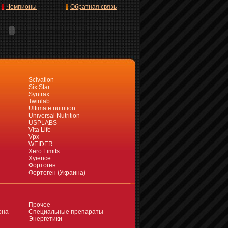
Чемпионы
Обратная связь
Scivation
Six Star
Syntrax
Twinlab
Ultimate nutrition
Universal Nutrition
USPLABS
Vita Life
Vpx
WEIDER
Xero Limits
Xyience
Фортоген
Фортоген (Украина)
Прочее
она
Специальные препараты
Энергетики