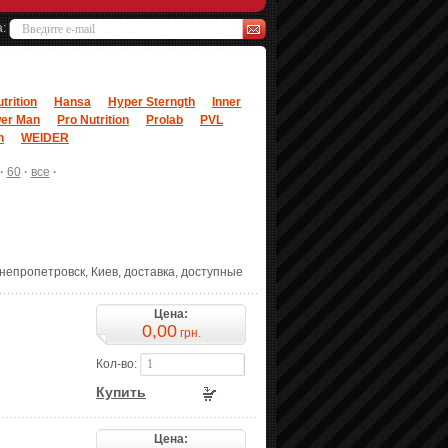
а:
trition
Hansa
Hyper Sterngth
Inner
er Man
Pro Nutrition
Prolab
PVL
n
WEIDER
·
60
·
все
·
Днепропетровск, Киев, доставка, доступные
Цена:
0,00
грн.
Кол-во:
Купить
Цена: