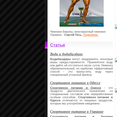
Чемпион Европы, многократный чемпион
Украины -
Сергей Гесь.
Подробнее.
Статьи
Вода и бодибилдинг
Бодибилдеры
могут предпринять нехитрые
меры предосторожности. Прокипятите воду
или дайте ей отстояться около суток. Немного
обременительный, но наиболее эффективный
способ - это пропустить воду через
специальный угольный фильтр.
Спортивное питание в Одессе
Спортивное питание в Одессе
- это
продукты диетического назначения со
специальным составом или переработанные
особым способом.
Спортивное питание в
Одессе
отличается от пищевых продуктов,
которые мы употребляем ежедневно.
Спортивное питание в Украине
Спортивное питание в Украине