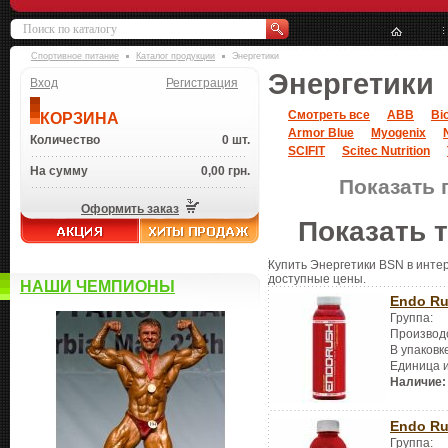
Спортивное питание
Каталог продукции
Энергетики
Энергетики
Вход
Регистрация
Смотреть все
ABB
Bi
КОРЗИНА
Armor Blue
Myogenix
Количество
0 шт.
SCIFIT
Scitec Nutrition
На сумму
0,00 грн.
Показать 
Оформить заказ
Показать 
Купить Энергетики BSN в интер
доступные цены.
НАШИ ЧЕМПИОНЫ
Endo R
Группа:
Производ
В упаковк
Единица 
Наличие:
Endo R
Группа: