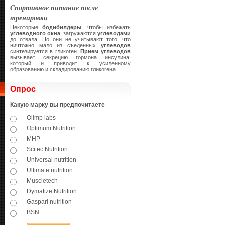
Спортивное питание после
тренировки
Некоторые
бодибилдеры
, чтобы избежать
углеводного окна
, загружаются
углеводами
до отвала. Но они не учитывают того, что
ничтожно мало из съеденных
углеводов
синтезируется в гликоген.
Прием углеводов
вызывает секрецию гормона инсулина,
который и приводит к усиленному
образованию и складированию гликогена.
Опрос
Какую марку вы предпочитаете
Olimp labs
Optimum Nutrition
MHP
Scitec Nutrition
Universal nutrition
Ultimate nutrition
Muscletech
Dymatize Nutrition
Gaspari nutrition
BSN