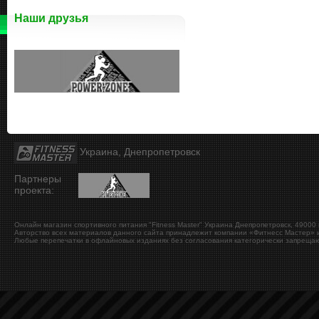
Наши друзья
Украина, Днепропетровск
Партнеры
проекта:
Онлайн магазин спортивного питания "Fitness Master"
Украина
Днепропетровск
,
49000
Авторство всех материалов данного сайта принадлежит компании «Фитнесс Мастер» и
Любые перепечатки в офлайновых изданиях без согласования категорически запрещаю