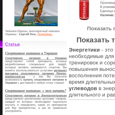
Производ
В упаковк
Единица 
Наличие:
Показать 
Чемпион Европы, многократный чемпион
Украины -
Сергей Гесь.
Подробнее.
Показать 
Статьи
Энергетики
- эт
Спортивное питание в Украине
необходимые для 
Спортивное питание в Украине
представляет собой препараты, которые
тренировок и сор
разработанные специально для людей,
которые активно занимаются спортом. Вы
повышения выносл
можете воспользоваться услугами
интернет
магазина спортивного питания
fitness-
восполнения поте
master.
com.
ua
- у нас Вы получите
возможность
купить спортивное питание в
время длительных
Украине
с доставкой в любую точку страны!
углеводов
в энер
Спортивное питание: с чего начать?
длительного и ра
Спортивное питание в Днепропетровске
представлено различными группами товаров,
каждый из которых необходимо тщательно
изучить и определить, какие из препаратов
для Вас приоритетны, и как их правильно
употреблять.