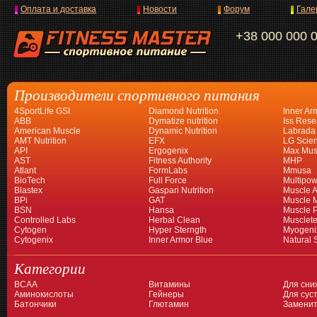
Оплата и доставка
Новости
Форум
Гале
+38 000 000 
Производители спортивного питания
4SportLife GSI
Diamond Nutrition
Inner Ar
ABB
Dymatize nutrition
Iss Rese
American Muscle
Dynamic Nutrition
Labrada
AMT Nutrition
EFX
LG Scien
API
Ergogenix
Max Mus
AST
Fitness Authority
MHP
Atlant
FormLabs
Mmusa
BioTech
Full Force
Multipow
Blastex
Gaspari Nutrition
Muscle A
BPi
GAT
Muscle 
BSN
Hansa
Muscle 
Controlled Labs
Herbal Clean
Musclet
Cytogen
Hyper Sterngth
Myogeni
Cytogenix
Inner Armor Blue
Natural 
Категории
BCAA
Витамины
Для сни
Аминокислоты
Гейнеры
Для суст
Батончики
Глютамин
Заменит