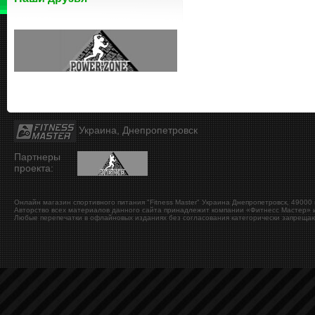
Украина, Днепропетровск
Партнеры
проекта:
Онлайн магазин спортивного питания "Fitness Master"
Украина
Днепропетровск
,
49000
Авторство всех материалов данного сайта принадлежит компании «Фитнесс Мастер» и
Любые перепечатки в офлайновых изданиях без согласования категорически запрещаю