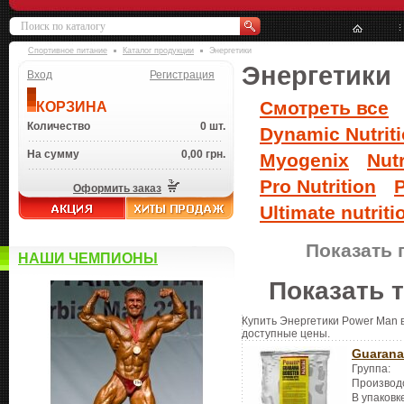
Спортивное питание
Каталог продукции
Энергетики
Энергетики
Вход
Регистрация
Смотреть все
КОРЗИНА
Количество
0 шт.
Dynamic Nutrit
На сумму
0,00 грн.
Myogenix
Nut
Pro Nutrition
P
Оформить заказ
Ultimate nutriti
Показать 
НАШИ ЧЕМПИОНЫ
Показать 
Купить Энергетики Power Man в
доступные цены.
Guarana
Группа:
Производ
В упаковк