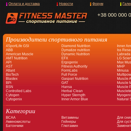
Оплата и доставка
Новости
Форум
Гале
+38 000 000 
Производители спортивного питания
4SportLife GSI
Diamond Nutrition
Inner Ar
ABB
Dymatize nutrition
Iss Rese
American Muscle
Dynamic Nutrition
Labrada
AMT Nutrition
EFX
LG Scien
API
Ergogenix
Max Mus
AST
Fitness Authority
MHP
Atlant
FormLabs
Mmusa
BioTech
Full Force
Multipow
Blastex
Gaspari Nutrition
Muscle A
BPi
GAT
Muscle 
BSN
Hansa
Muscle 
Controlled Labs
Herbal Clean
Musclet
Cytogen
Hyper Sterngth
Myogeni
Cytogenix
Inner Armor Blue
Natural 
Категории
BCAA
Витамины
Для сни
Аминокислоты
Гейнеры
Для суст
Батончики
Глютамин
Заменит