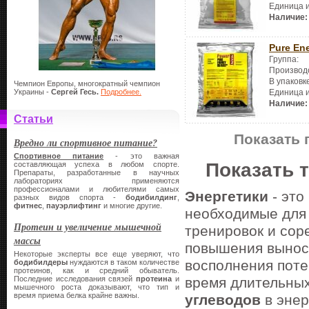
Единица 
Наличие:
Pure En
Группа:
Производ
В упаковк
Чемпион Европы, многократный чемпион
Украины -
Сергей Гесь.
Подробнее.
Единица 
Наличие:
Статьи
Показать 
Вредно ли спортивное питание?
Спортивное питание
- это важная
Показать 
составляющая успеха в любом спорте.
Препараты, разработанные в научных
лабораториях применяются
профессионалами и любителями самых
Энергетики
- эт
разных видов спорта -
бодибилдинг
,
фитнес
,
пауэрлифтинг
и многие другие.
необходимые для 
Протеин и увеличение мышечной
тренировок и сор
массы
повышения выносл
Некоторые эксперты все еще уверяют, что
восполнения поте
бодибилдеры
нуждаются в таком количестве
протеинов, как и средний обыватель.
Последние исследования связей
протеина
и
время длительных
мышечного роста доказывают, что тип и
время приема белка крайне важны.
углеводов
в энер