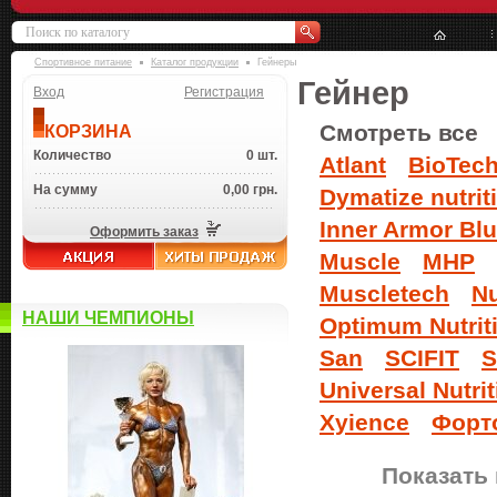
Спортивное питание
Каталог продукции
Гейнеры
Гейнер
Вход
Регистрация
Смотреть все
КОРЗИНА
Количество
0 шт.
Atlant
BioTec
На сумму
0,00 грн.
Dymatize nutrit
Inner Armor Bl
Оформить заказ
Muscle
MHP
Muscletech
Nu
НАШИ ЧЕМПИОНЫ
Optimum Nutrit
San
SCIFIT
S
Universal Nutrit
Xyience
Форт
Показать 