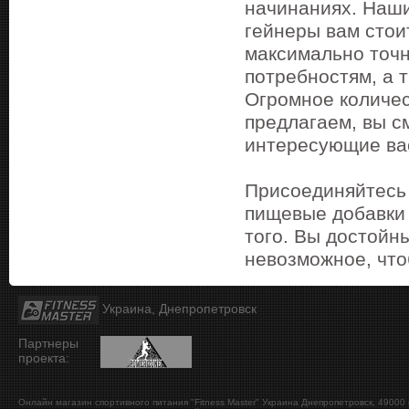
начинаниях. Наши
гейнеры вам стои
максимально точ
потребностям, а 
Огромное количес
предлагаем, вы с
интересующие ва
Присоединяйтесь 
пищевые добавки 
того. Вы достойн
невозможное, что
Украина, Днепропетровск
Партнеры
проекта:
Онлайн магазин спортивного питания "Fitness Master"
Украина
Днепропетровск
,
49000