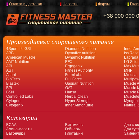
Оплата и доставка
Новости
Форум
Гале
+38 000 000 
Производители спортивного питания
4SportLife GSI
Diamond Nutrition
Inner Ar
ABB
Dymatize nutrition
Iss Rese
American Muscle
Dynamic Nutrition
Labrada
AMT Nutrition
EFX
LG Scien
API
Ergogenix
Max Mus
AST
Fitness Authority
MHP
Atlant
FormLabs
Mmusa
BioTech
Full Force
Multipow
Blastex
Gaspari Nutrition
Muscle A
BPi
GAT
Muscle 
BSN
Hansa
Muscle 
Controlled Labs
Herbal Clean
Musclet
Cytogen
Hyper Sterngth
Myogeni
Cytogenix
Inner Armor Blue
Natural 
Категории
BCAA
Витамины
Для сни
Аминокислоты
Гейнеры
Для суст
Батончики
Глютамин
Заменит