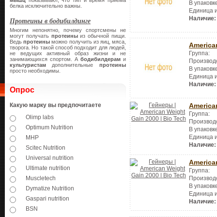
мышц
показывают, что тип и время приема
В упаковк
белка исключительно важны.
Единица 
Наличие:
Протеины в бодибилдинге
Многим непонятно, почему спортсмены не
могут получать
протеины
из обычной пищи.
Ведь
протеины
можно получить из яиц, мяса,
America
творога. Но такой способ подходит для людей,
Группа:
не ведущих активный образ жизни и не
занимающихся спортом. А
бодибилдерам
и
Производ
культуристам
дополнительные
протеины
В упаковк
просто необходимы.
Единица 
Наличие:
Опрос
America
Какую марку вы предпочитаете
Группа:
Olimp labs
Производ
Optimum Nutrition
В упаковк
Единица 
MHP
Наличие:
Scitec Nutrition
Universal nutrition
America
Ultimate nutrition
Группа:
Производ
Muscletech
В упаковк
Dymatize Nutrition
Единица 
Gaspari nutrition
Наличие:
BSN