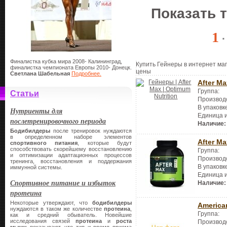
Показать 
1
Финалистка кубка мира 2008- Калининград,
Купить Гейнеры в интернет маг
финалистка чемпионата Европы 2010- Донецк.
цены
Светлана Шабельная
Подробнее.
After Ma
Группа:
Статьи
Производ
В упаковк
Нутриенты для
Единица 
послетренировочного периода
Наличие:
Бодибилдеры
после тренировок нуждаются
в определенном наборе элементов
After Ma
спортивного питания
, которые будут
способствовать скорейшему восстановлению
Группа:
и оптимизации адаптационных процессов
Производ
тренинга, восстановления и поддержания
В упаковк
иммунной системы.
Единица 
Спортивное питание и избыток
Наличие:
протеина
Некоторые утверждают, что
бодибилдеры
America
нуждаются в таком же количестве
протеина
,
Группа:
как и средний обыватель. Новейшие
исследования связей
протеина
и
роста
Производ