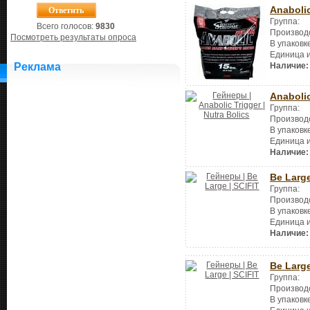
Anaboli
Группа:
Всего голосов:
9830
Производ
Посмотреть результаты опроса
В упаковк
Единица 
Реклама
Наличие:
Anabolic
Группа:
Производ
В упаковк
Единица 
Наличие:
Be Larg
Группа:
Производ
В упаковк
Единица 
Наличие:
Be Larg
Группа:
Производ
В упаковк