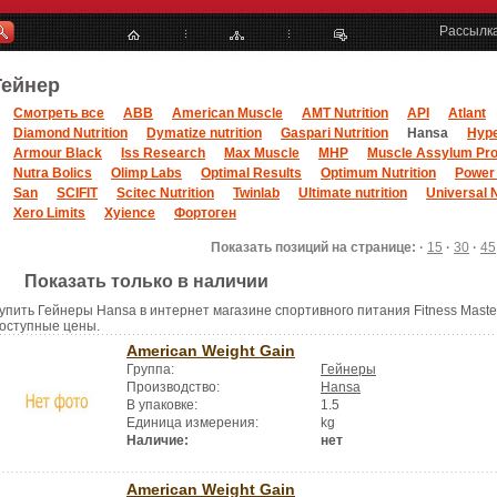
Рассылк
Гейнер
Смотреть все
ABB
American Muscle
AMT Nutrition
API
Atlant
Diamond Nutrition
Dymatize nutrition
Gaspari Nutrition
Hansa
Hype
Armour Black
Iss Research
Max Muscle
MHP
Muscle Assylum Pro
Nutra Bolics
Olimp Labs
Optimal Results
Optimum Nutrition
Power
San
SCIFIT
Scitec Nutrition
Twinlab
Ultimate nutrition
Universal N
Xero Limits
Xyience
Фортоген
Показать позиций на странице: ·
15
·
30
·
45
Показать только в наличии
упить Гейнеры Hansa в интернет магазине спортивного питания Fitness Master
оступные цены.
American Weight Gain
Группа:
Гейнеры
Производство:
Hansa
В упаковке:
1.5
Единица измерения:
kg
Наличие:
нет
American Weight Gain