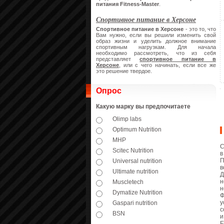
питания
Fitness-Master
.
Спортивное питание в Херсоне
Спортивное питание в Херсоне
- это то, что
Вам нужно, если вы решили изменить свой
образ жизни и уделить должное внимание
спортивным нагрузкам. Для начала
необходимо рассмотреть, что из себя
представляет
спортивное питание в
Херсоне
, или с чего начинать, если все же
это решение твердое.
Опрос
Какую марку вы предпочитаете
Olimp labs
Optimum Nutrition
MHP
С
Scitec Nutrition
в
П
Universal nutrition
в
Ultimate nutrition
Д
н
Muscletech
н
Dymatize Nutrition
Ф
у
Gaspari nutrition
с
BSN
и
Е