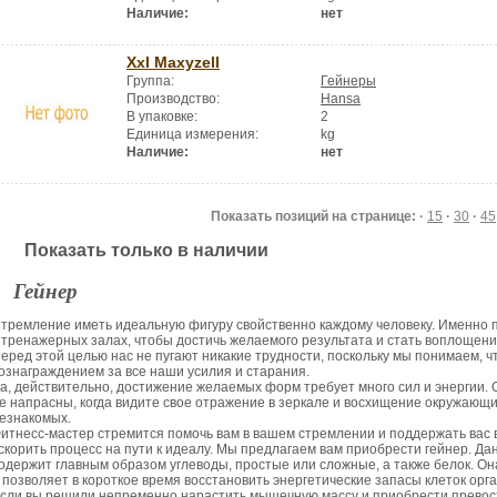
Наличие:
нет
Xxl Maxyzell
Группа:
Гейнеры
Производство:
Hansa
В упаковке:
2
Единица измерения:
kg
Наличие:
нет
Показать позиций на странице: ·
15
·
30
·
45
Показать только в наличии
Гейнер
тремление иметь идеальную фигуру свойственно каждому человеку. Именно п
 тренажерных залах, чтобы достичь желаемого результата и стать воплощен
еред этой целью нас не пугают никакие трудности, поскольку мы понимаем, 
ознаграждением за все наши усилия и старания.
а, действительно, достижение желаемых форм требует много сил и энергии. 
е напрасны, когда видите свое отражение в зеркале и восхищение окружающих
езнакомых.
итнесс-мастер стремится помочь вам в вашем стремлении и поддержать вас 
скорить процесс на пути к идеалу. Мы предлагаем вам приобрести гейнер. Да
одержит главным образом углеводы, простые или сложные, а также белок. Он
 позволяет в короткое время восстановить энергетические запасы клеток орг
сли вы решили непременно нарастить мышечную массу и приобрести превос