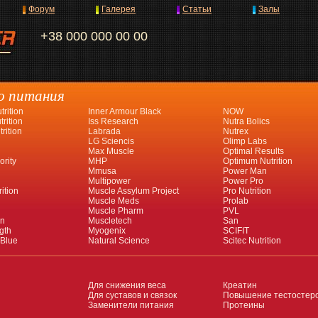
Форум
Галерея
Статьи
Залы
+38 000 000 00 00
о питания
rition
Inner Armour Black
NOW
rition
Iss Research
Nutra Bolics
rition
Labrada
Nutrex
LG Sciencis
Olimp Labs
Max Muscle
Optimal Results
ority
MHP
Optimum Nutrition
Mmusa
Power Man
Multipower
Power Pro
ition
Muscle Assylum Project
Pro Nutrition
Muscle Meds
Prolab
Muscle Pharm
PVL
an
Muscletech
San
gth
Myogenix
SCIFIT
 Blue
Natural Science
Scitec Nutrition
Для снижения веса
Креатин
Для суставов и связок
Повышение тестостер
Заменители питания
Протеины