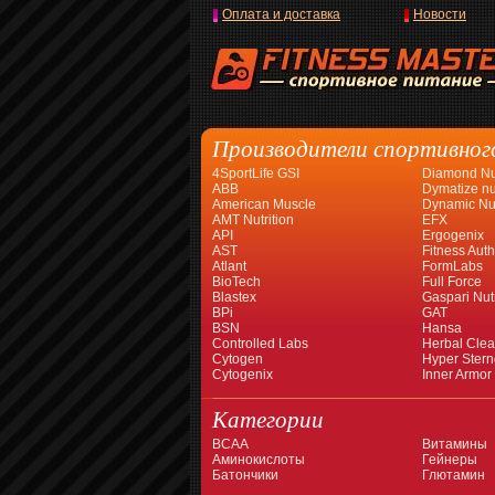
Оплата и доставка
Новости
Производители спортивног
4SportLife GSI
Diamond Nut
ABB
Dymatize nut
American Muscle
Dynamic Nut
AMT Nutrition
EFX
API
Ergogenix
AST
Fitness Auth
Atlant
FormLabs
BioTech
Full Force
Blastex
Gaspari Nutr
BPi
GAT
BSN
Hansa
Controlled Labs
Herbal Cle
Cytogen
Hyper Stern
Cytogenix
Inner Armor
Категории
BCAA
Витамины
Аминокислоты
Гейнеры
Батончики
Глютамин