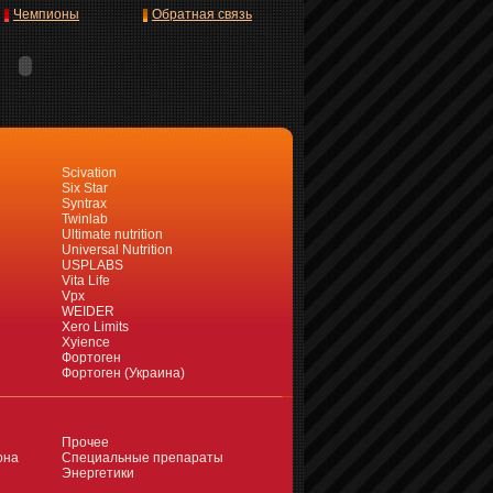
Чемпионы
Обратная связь
Scivation
Six Star
Syntrax
Twinlab
Ultimate nutrition
Universal Nutrition
USPLABS
Vita Life
Vpx
WEIDER
Xero Limits
Xyience
Фортоген
Фортоген (Украина)
Прочее
она
Специальные препараты
Энергетики