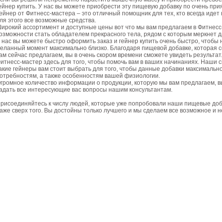
ейнер купить. У нас вы можете приобрести эту пищевую добавку по очень пр
ейнер от Фитнесс-мастера – это отличный помощник для тех, кто всегда идет
ля этого все возможные средства.
ирокий ассортимент и доступные цены вот что мы вам предлагаем в Фитнесс
озможности стать обладателем прекрасного тела, рядом с которым меркнет 
 нас вы можете быстро оформить заказ и гейнер купить очень быстро, чтобы 
еланный момент максимально близко. Благодаря пищевой добавке, которая со
ам сейчас предлагаем, вы в очень скором времени сможете увидеть результат
итнесс-мастер здесь для того, чтобы помочь вам в ваших начинаниях. Наши 
акие гейнеры вам стоит выбрать для того, чтобы данные добавки максималь
отребностям, а также особенностям вашей физиологии.
громное количество информации о продукции, которую мы вам предлагаем, в
адать все интересующие вас вопросы нашим консультантам.
рисоединяйтесь к числу людей, которые уже попробовали наши пищевые доба
аже сверх того. Вы достойны только лучшего и мы сделаем все возможное и н