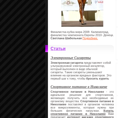
Финалистка кубка мира 2008- Калининград,
финалистка чемпионата Европы 2010- Донецк.
Светлана Шабельная
Подробнее.
Статьи
Электронные Сигареты
Электронная сигарета
представляет собой
ультразвуковой электронный ингалятор,
который выполнен в виде обычной
сигареты.
Такие сигареты уменьшают
влияние на организм вредных факторов. Это
первый шаг к тому, чтобы
бросить курить
Спортивное питание в Николаеве
Спортивное питание в Николаеве
- это
идеальное решение для спортсменов,
желающих получить все необходимые их
организму вещества.
Спортивное питание в
Николаеве
поставляет в организм человека
все микроэлементы, которые нужны при
больших физических нагрузках.
Купить
спортивное питание в Николаеве
Вам
предлагает
интернет магазин спортивного