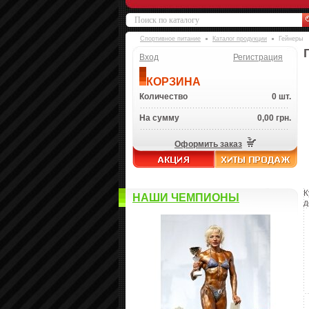
Спортивное питание
Каталог продукции
Гейнеры
Вход
Регистрация
КОРЗИНА
Количество
0 шт.
На сумму
0,00 грн.
Оформить заказ
К
НАШИ ЧЕМПИОНЫ
д