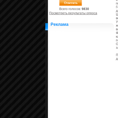
г
Г
Всего голосов:
9830
д
Посмотреть результаты опроса
Ш
в
У
Реклама
ж
в
Ф
к
п
О
з
П
д