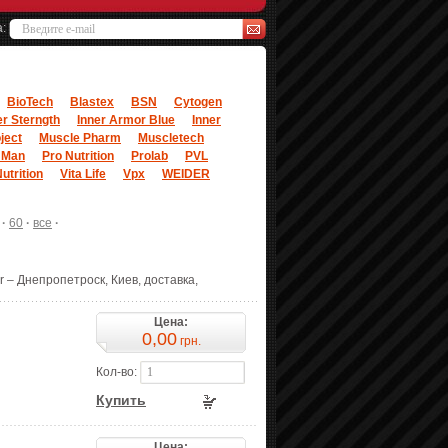
а:
BioTech
Blastex
BSN
Cytogen
r Sterngth
Inner Armor Blue
Inner
ject
Muscle Pharm
Muscletech
 Man
Pro Nutrition
Prolab
PVL
utrition
Vita Life
Vpx
WEIDER
·
60
·
все
·
 – Днепропетроск, Киев, доставка,
Цена:
0,00
грн.
Кол-во:
Купить
Цена: