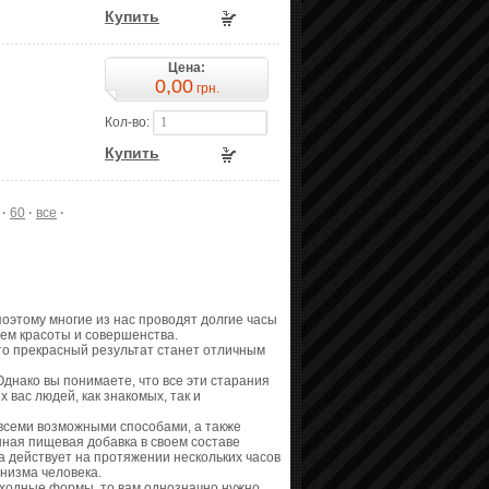
Купить
Цена:
0,00
грн.
Кол-во:
Купить
·
60
·
все
·
оэтому многие из нас проводят долгие часы
ием красоты и совершенства.
что прекрасный результат станет отличным
Однако вы понимаете, что все эти старания
 вас людей, как знакомых, так и
всеми возможными способами, а также
нная пищевая добавка в своем составе
а действует на протяжении нескольких часов
анизма человека.
ходные формы, то вам однозначно нужно