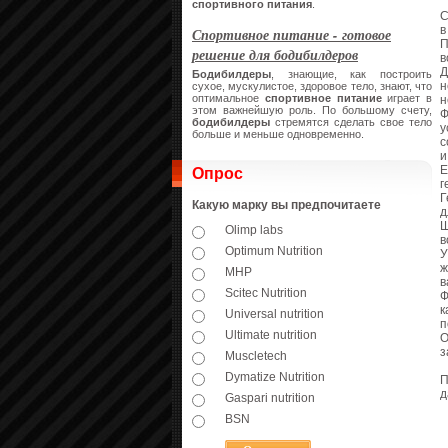
спортивного питания
.
С
в
Спортивное питание - готовое
П
решение для бодибилдеров
в
Д
Бодибилдеры
, знающие, как построить
н
сухое, мускулистое, здоровое тело, знают, что
оптимальное
спортивное питание
играет в
н
этом важнейшую роль. По большому счету,
Ф
бодибилдеры
стремятся сделать свое тело
у
больше и меньше одновременно.
с
и
Е
Опрос
г
Г
Какую марку вы предпочитаете
д
Ш
Olimp labs
в
Optimum Nutrition
У
ж
MHP
в
Scitec Nutrition
Ф
к
Universal nutrition
п
Ultimate nutrition
О
з
Muscletech
Dymatize Nutrition
П
д
Gaspari nutrition
BSN