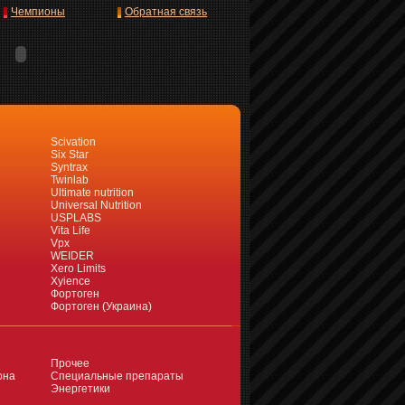
Чемпионы
Обратная связь
Scivation
Six Star
Syntrax
Twinlab
Ultimate nutrition
Universal Nutrition
USPLABS
Vita Life
Vpx
WEIDER
Xero Limits
Xyience
Фортоген
Фортоген (Украина)
Прочее
она
Специальные препараты
Энергетики