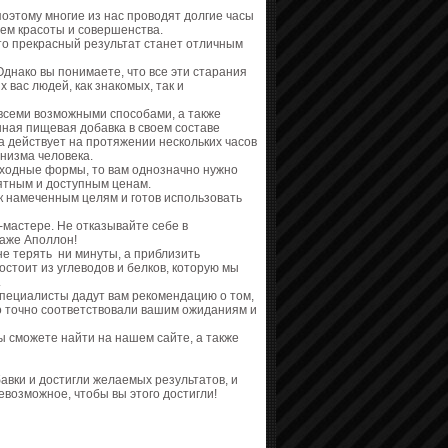
оэтому многие из нас проводят долгие часы
ием красоты и совершенства.
что прекрасный результат станет отличным
Однако вы понимаете, что все эти старания
 вас людей, как знакомых, так и
всеми возможными способами, а также
нная пищевая добавка в своем составе
а действует на протяжении нескольких часов
анизма человека.
ходные формы, то вам однозначно нужно
иятным и доступным ценам.
 к намеченным целям и готов использовать
-мастере. Не отказывайте себе в
даже Аполлон!
не терять ни минуты, а приблизить
стоит из углеводов и белков, которую мы
.
специалисты дадут вам рекомендацию о том,
но точно соответствовали вашим ожиданиям и
ы сможете найти на нашем сайте, а также
вки и достигли желаемых результатов, и
евозможное, чтобы вы этого достигли!