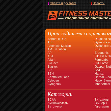
Оплата и доставка
Новости
Производители спортивног
4SportLife GSI
Diamond Nut
ABB
Dymatize nut
American Muscle
Dynamic Nut
AMT Nutrition
EFX
API
Ergogenix
AST
Fitness Auth
Atlant
FormLabs
BioTech
Full Force
Blastex
Gaspari Nutr
BPi
GAT
BSN
Hansa
Controlled Labs
Herbal Cle
Cytogen
Hyper Stern
Cytogenix
Inner Armor
Категории
BCAA
Витамины
Аминокислоты
Гейнеры
Батончики
Глютамин