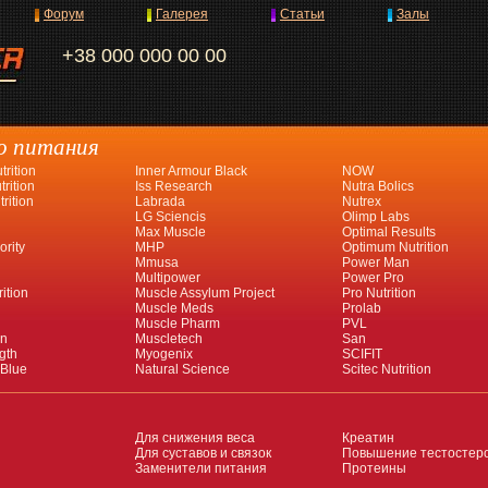
Форум
Галерея
Статьи
Залы
+38 000 000 00 00
о питания
rition
Inner Armour Black
NOW
rition
Iss Research
Nutra Bolics
rition
Labrada
Nutrex
LG Sciencis
Olimp Labs
Max Muscle
Optimal Results
ority
MHP
Optimum Nutrition
Mmusa
Power Man
Multipower
Power Pro
ition
Muscle Assylum Project
Pro Nutrition
Muscle Meds
Prolab
Muscle Pharm
PVL
an
Muscletech
San
gth
Myogenix
SCIFIT
 Blue
Natural Science
Scitec Nutrition
Для снижения веса
Креатин
Для суставов и связок
Повышение тестостер
Заменители питания
Протеины