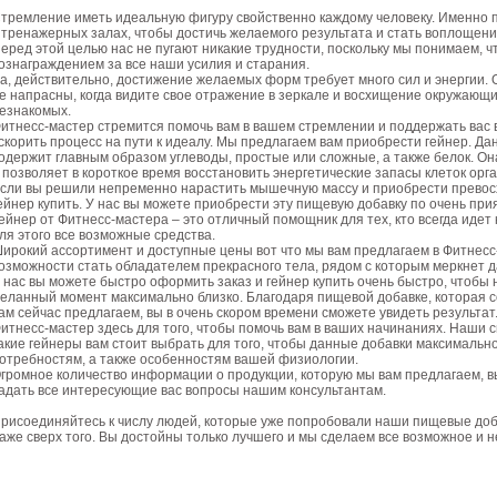
тремление иметь идеальную фигуру свойственно каждому человеку. Именно п
 тренажерных залах, чтобы достичь желаемого результата и стать воплощен
еред этой целью нас не пугают никакие трудности, поскольку мы понимаем, 
ознаграждением за все наши усилия и старания.
а, действительно, достижение желаемых форм требует много сил и энергии. 
е напрасны, когда видите свое отражение в зеркале и восхищение окружающих
езнакомых.
итнесс-мастер стремится помочь вам в вашем стремлении и поддержать вас 
скорить процесс на пути к идеалу. Мы предлагаем вам приобрести гейнер. Да
одержит главным образом углеводы, простые или сложные, а также белок. Он
 позволяет в короткое время восстановить энергетические запасы клеток орг
сли вы решили непременно нарастить мышечную массу и приобрести превос
ейнер купить. У нас вы можете приобрести эту пищевую добавку по очень пр
ейнер от Фитнесс-мастера – это отличный помощник для тех, кто всегда идет
ля этого все возможные средства.
ирокий ассортимент и доступные цены вот что мы вам предлагаем в Фитнесс
озможности стать обладателем прекрасного тела, рядом с которым меркнет 
 нас вы можете быстро оформить заказ и гейнер купить очень быстро, чтобы 
еланный момент максимально близко. Благодаря пищевой добавке, которая со
ам сейчас предлагаем, вы в очень скором времени сможете увидеть результат
итнесс-мастер здесь для того, чтобы помочь вам в ваших начинаниях. Наши 
акие гейнеры вам стоит выбрать для того, чтобы данные добавки максималь
отребностям, а также особенностям вашей физиологии.
громное количество информации о продукции, которую мы вам предлагаем, в
адать все интересующие вас вопросы нашим консультантам.
рисоединяйтесь к числу людей, которые уже попробовали наши пищевые доба
аже сверх того. Вы достойны только лучшего и мы сделаем все возможное и н