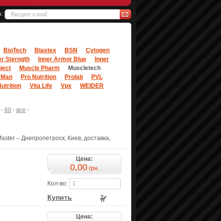
а:
BioTech
Blastex
BSN
Cytogen
r Sterngth
Inner Armor Blue
Inner
ject
Muscle Pharm
Muscletech
 Man
Pro Nutrition
Prolab
PVL
utrition
Vita Life
Vpx
WEIDER
·
60
·
все
·
aster – Днепропетроск, Киев, доставка,
Цена:
0,00
грн.
Кол-во:
Купить
Цена: