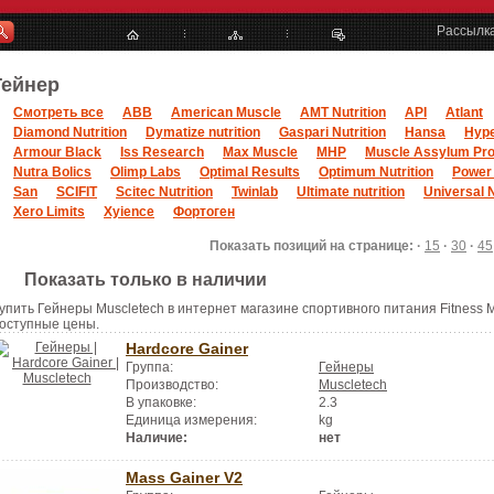
Рассылк
Гейнер
Смотреть все
ABB
American Muscle
AMT Nutrition
API
Atlant
Diamond Nutrition
Dymatize nutrition
Gaspari Nutrition
Hansa
Hype
Armour Black
Iss Research
Max Muscle
MHP
Muscle Assylum Pro
Nutra Bolics
Olimp Labs
Optimal Results
Optimum Nutrition
Power
San
SCIFIT
Scitec Nutrition
Twinlab
Ultimate nutrition
Universal N
Xero Limits
Xyience
Фортоген
Показать позиций на странице: ·
15
·
30
·
45
Показать только в наличии
упить Гейнеры Muscletech в интернет магазине спортивного питания Fitness M
оступные цены.
Hardcore Gainer
Группа:
Гейнеры
Производство:
Muscletech
В упаковке:
2.3
Единица измерения:
kg
Наличие:
нет
Mass Gainer V2