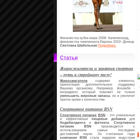
Финалистка кубка мира 2008- Калининград,
финалистка чемпионата Европы 2010- Донецк.
Светлана Шабельная
Подробнее.
Статьи
Жиросжигатели и занятия спортом
– путь к стройному телу!
Жиросжигатели
содержат элементы,
приносящие дополнительную поддержку
Вашему организму. Например, йохимбе -
ингридиент, который поможет не только
уменьшить жировые запасы
, но и увеличит
приток крови к конечностям.
Спортивное питание BSN
Спортивное питание
BSN
- это уникальные
и эффективные
пищевые добавки
для
бодибилдинга
и
фитнеса
.
Спортивное
питание
BSN
производится с
использованием самых последних
достижений науки. За считанные годы
компания
BSN
стала лидером индустрии