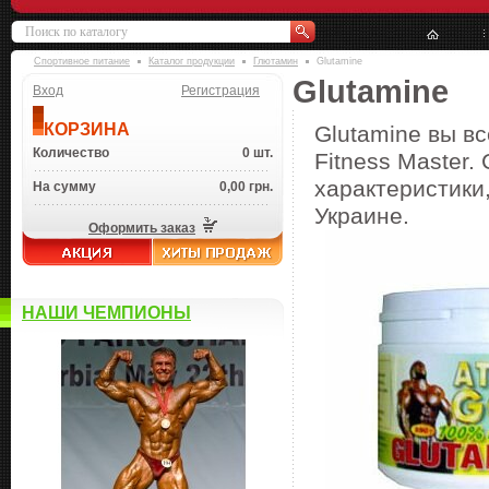
Спортивное питание
Каталог продукции
Глютамин
Glutamine
Glutamine
Вход
Регистрация
КОРЗИНА
Glutamine вы в
Количество
0 шт.
Fitness Master.
характеристики,
На сумму
0,00 грн.
Украине.
Оформить заказ
НАШИ ЧЕМПИОНЫ