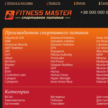
Оплата и доставка
Новости
Форум
Гале
+38 000 000 
Производители спортивного питания
4SportLife GSI
Diamond Nutrition
Inner Ar
ABB
Dymatize nutrition
Iss Rese
American Muscle
Dynamic Nutrition
Labrada
AMT Nutrition
EFX
LG Scien
API
Ergogenix
Max Mus
AST
Fitness Authority
MHP
Atlant
FormLabs
Mmusa
BioTech
Full Force
Multipow
Blastex
Gaspari Nutrition
Muscle A
BPi
GAT
Muscle 
BSN
Hansa
Muscle 
Controlled Labs
Herbal Clean
Musclet
Cytogen
Hyper Sterngth
Myogeni
Cytogenix
Inner Armor Blue
Natural 
Категории
BCAA
Витамины
Для сни
Аминокислоты
Гейнеры
Для суст
Батончики
Глютамин
Заменит