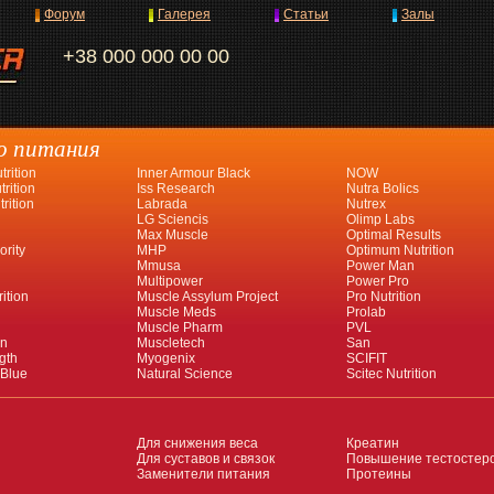
Форум
Галерея
Статьи
Залы
+38 000 000 00 00
о питания
rition
Inner Armour Black
NOW
rition
Iss Research
Nutra Bolics
rition
Labrada
Nutrex
LG Sciencis
Olimp Labs
Max Muscle
Optimal Results
ority
MHP
Optimum Nutrition
Mmusa
Power Man
Multipower
Power Pro
ition
Muscle Assylum Project
Pro Nutrition
Muscle Meds
Prolab
Muscle Pharm
PVL
an
Muscletech
San
gth
Myogenix
SCIFIT
 Blue
Natural Science
Scitec Nutrition
Для снижения веса
Креатин
Для суставов и связок
Повышение тестостер
Заменители питания
Протеины