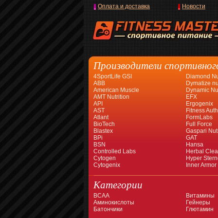
Оплата и доставка
Новости
Производители спортивног
4SportLife GSI
Diamond Nut
ABB
Dymatize nut
American Muscle
Dynamic Nut
AMT Nutrition
EFX
API
Ergogenix
AST
Fitness Auth
Atlant
FormLabs
BioTech
Full Force
Blastex
Gaspari Nutr
BPi
GAT
BSN
Hansa
Controlled Labs
Herbal Cle
Cytogen
Hyper Stern
Cytogenix
Inner Armor
Категории
BCAA
Витамины
Аминокислоты
Гейнеры
Батончики
Глютамин