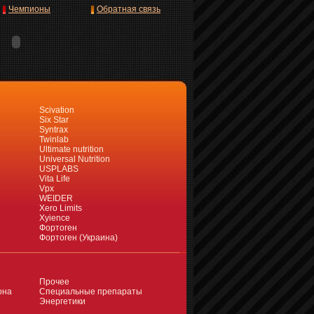
Чемпионы
Обратная связь
Scivation
Six Star
Syntrax
Twinlab
Ultimate nutrition
Universal Nutrition
USPLABS
Vita Life
Vpx
WEIDER
Xero Limits
Xyience
Фортоген
Фортоген (Украина)
Прочее
она
Специальные препараты
Энергетики