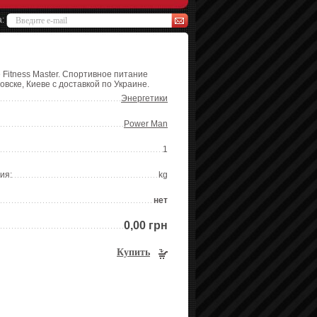
а:
 Fitness Master. Спортивное питание
овске, Киеве с доставкой по Украине.
Энергетики
Power Man
1
ия:
kg
нет
0,00 грн
Купить