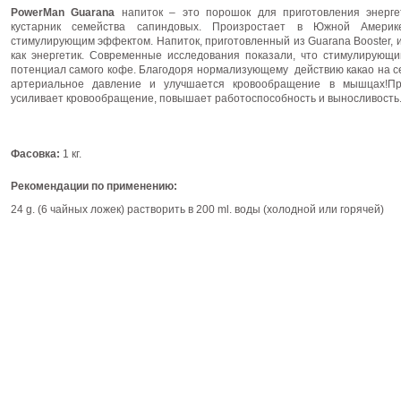
PowerMan Guarana
напиток – это порошок для приготовления энергет
кустарник семейства сапиндовых. Произростает в Южной Амери
стимулирующим эффектом. Напиток, приготовленный из Guarana Booster, и
как энергетик. Современные исследования показали, что стимулирующи
потенциал самого кофе. Благодоря нормализующему действию какао на с
артериальное давление и улучшается кровообращение в мышцах!Пр
усиливает кровообращение, повышает работоспособность и выносливость
Фасовка:
1 кг.
Рекомендации по применению:
24 g. (6 чайных ложек) растворить в 200 ml. воды (холодной или горячей)