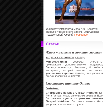
Финалист чемпионата мира 2009 Белосток,
финалист чемпионата Европы 2010 Донецк
-
Шабельный Сергей
Подробнее.
Статьи
Жиросжигатели и занятия спортом
– путь к стройному телу!
Жиросжигатели
содержат элементы,
приносящие дополнительную поддержку
Вашему организму. Например, йохимбе -
ингридиент, который поможет не только
уменьшить жировые запасы
, но и увеличит
приток крови к конечностям.
Спортивное питание Gaspari
Nutrition
Спортивное питание
Gaspari
Nutrition
для
Рича Гаспари стало синонимом доверия. Если
Вы решили
купить спортивное питание
Gaspari
Nutrition
, Вы также можете быть
уверены, что покупаете лучшее.