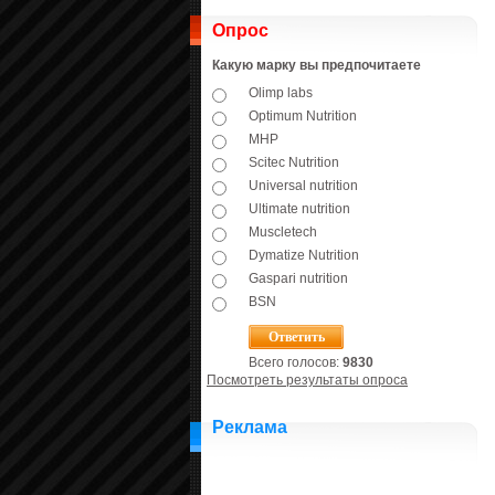
Опрос
Какую марку вы предпочитаете
Olimp labs
Optimum Nutrition
MHP
Scitec Nutrition
Universal nutrition
Ultimate nutrition
Muscletech
Dymatize Nutrition
Gaspari nutrition
BSN
Всего голосов:
9830
Посмотреть результаты опроса
Реклама