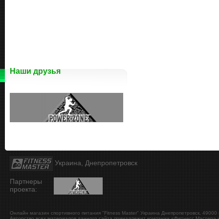
Наши друзья
Украина, Днепропетровск
Партнеры
проекта:
Онлайн магазин спортивного питания "Fitness Master"
Украина
Днепропетровск
,
49000
Авторство всех материалов данного сайта принадлежит компании «Фитнесс Мастер» и