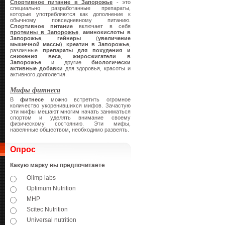
Спортивное питание в Запорожье
- это
специально разработанные препараты,
которые употребляются как дополнение к
обычному повседневному питанию.
Спортивное питание
включает в себя
протеины в Запорожье
,
аминокислоты в
Запорожье
,
гейнеры
(
увеличение
мышечной массы
),
креатин
в Запорожье
,
различные
препараты для похудения и
снижения веса
,
жиросжигатели в
Запорожье
и другие
биологически
активные добавки
для здоровья, красоты и
активного долголетия.
Мифы фитнеса
В
фитнесе
можно встретить огромное
количество укоренившихся мифов. Зачастую
эти мифы мешают многим начать заниматься
спортом и уделять внимание своему
физическому состоянию. Эти мифы,
навеянные обществом, необходимо развеять.
Опрос
Какую марку вы предпочитаете
Olimp labs
Optimum Nutrition
MHP
Scitec Nutrition
Universal nutrition