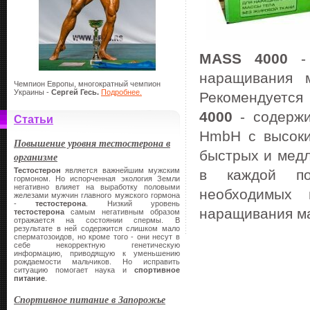
MASS 4000
- 
наращивания 
Чемпион Европы, многократный чемпион
Украины -
Сергей Гесь.
Подробнее.
Рекомендуется
4000
- содержи
Статьи
HmbH с высок
Повышение уровня тестостерона в
быстрых и мед
организме
Тестостерон
является важнейшим мужским
в каждой по
гормоном. Но испорченная экология Земли
негативно влияет на выработку половыми
необходимых 
железами мужчин главного мужского гормона
-
тестостерона
. Низкий уровень
наращивания ма
тестостерона
самым негативным образом
отражается на состоянии спермы. В
результате в ней содержится слишком мало
сперматозоидов, но кроме того - они несут в
себе некорректную генетическую
информацию, приводящую к уменьшению
рождаемости мальчиков. Но исправить
ситуацию помогает наука и
спортивное
питание
.
Спортивное питание в Запорожье