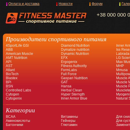
Оплата и доставка
Новости
Форум
Гале
+38 000 000 
Производители спортивного питания
4SportLife GSI
Diamond Nutrition
Inner Ar
ABB
Dymatize nutrition
Iss Rese
American Muscle
Dynamic Nutrition
Labrada
AMT Nutrition
EFX
LG Scien
API
Ergogenix
Max Mus
AST
Fitness Authority
MHP
Atlant
FormLabs
Mmusa
BioTech
Full Force
Multipow
Blastex
Gaspari Nutrition
Muscle A
BPi
GAT
Muscle 
BSN
Hansa
Muscle 
Controlled Labs
Herbal Clean
Musclet
Cytogen
Hyper Sterngth
Myogeni
Cytogenix
Inner Armor Blue
Natural 
Категории
BCAA
Витамины
Для сни
Аминокислоты
Гейнеры
Для суст
Батончики
Глютамин
Заменит