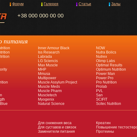
Форум
Галерея
Статьи
Залы
+38 000 000 00 00
о питания
rition
Inner Armour Black
NOW
rition
Iss Research
Nutra Bolics
rition
Labrada
Nutrex
LG Sciencis
Olimp Labs
Max Muscle
Optimal Results
ority
MHP
Optimum Nutrition
Mmusa
Power Man
Multipower
Power Pro
ition
Muscle Assylum Project
Pro Nutrition
Muscle Meds
Prolab
Muscle Pharm
PVL
an
Muscletech
San
gth
Myogenix
SCIFIT
 Blue
Natural Science
Scitec Nutrition
Для снижения веса
Креатин
Для суставов и связок
Повышение тестостер
Заменители питания
Протеины