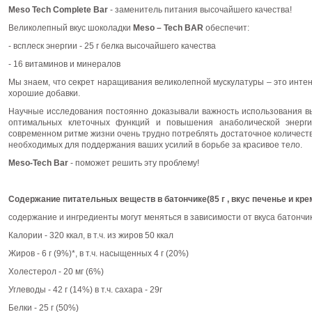
Meso Tech Complete Bar
- заменитель питания высочайшего качества!
Великолепный вкус шоколадки
Meso – Tech BAR
обеспечит:
- всплеск энергии - 25 г белка высочайшего качества
- 16 витаминов и минералов
Мы знаем, что секрет наращивания великолепной мускулатуры – это инте
хорошие добавки.
Научные исследования постоянно доказывали важность использования в
оптимальных клеточных функций и повышения анаболической энерг
современном ритме жизни очень трудно потреблять достаточное количеств
необходимых для поддержания ваших усилий в борьбе за красивое тело.
Meso-Tech Bar
- поможет решить эту проблему!
Содержание питательных веществ в батончике(85 г , вкус печенье и кре
содержание и ингредиенты могут меняться в зависимости от вкуса батончик
Калории - 320 ккал, в т.ч. из жиров 50 ккал
Жиров - 6 г (9%)*, в т.ч. насыщенных 4 г (20%)
Холестерол - 20 мг (6%)
Углеводы - 42 г (14%) в т.ч. сахара - 29г
Белки - 25 г (50%)