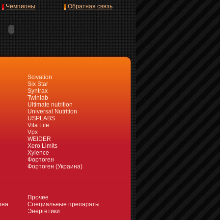
Чемпионы
Обратная связь
Scivation
Six Star
Syntrax
Twinlab
Ultimate nutrition
Universal Nutrition
USPLABS
Vita Life
Vpx
WEIDER
Xero Limits
Xyience
Фортоген
Фортоген (Украина)
Прочее
она
Специальные препараты
Энергетики