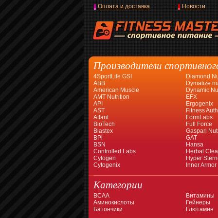
Оплата и доставка
Новости
Производители спортивног
4SportLife GSI
Diamond Nut
ABB
Dymatize nut
American Muscle
Dynamic Nut
AMT Nutrition
EFX
API
Ergogenix
AST
Fitness Auth
Atlant
FormLabs
BioTech
Full Force
Blastex
Gaspari Nutr
BPi
GAT
BSN
Hansa
Controlled Labs
Herbal Cle
Cytogen
Hyper Stern
Cytogenix
Inner Armor
Категории
BCAA
Витамины
Аминокислоты
Гейнеры
Батончики
Глютамин