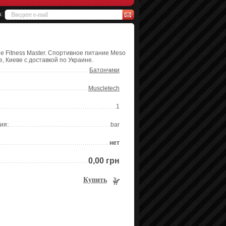
а:
е Fitness Master. Спортивное питание Meso
, Киеве с доставкой по Украине.
Батончики
Muscletech
1
ия:
bar
нет
0,00 грн
Купить