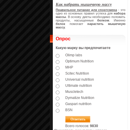
Как набрать мышечную массу
Правильное питание для спортсмена
- это
одно из основных правил успеха для
набора
массы
. В основу диеты необходимо положить
продукты, насыщенные
белком
. Именно
белок
помогает
нарастить мышечную
массу
.
Опрос
Какую марку вы предпочитаете
Olimp labs
Optimum Nutrition
MHP
Scitec Nutrition
Universal nutrition
Ultimate nutrition
Muscletech
Dymatize Nutrition
Gaspari nutrition
BSN
Всего голосов:
9830