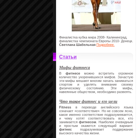
Финалистка кубка мира 2008- Калининград,
финалистка чемпионата Европы 2010- Донецк.
Светлана Шабельная
Подробнее.
Статьи
Мифы фитнеса
В
фитнесе
можно встретить огромное
количество укоренившихся мифов. Зачастую
эти мифы мешают многим начать заниматься
спортом и уделять внимание своему
физическому состоянию. Эти мифы,
навеянные обществом, необходимо развеять.
Что такое фитнес и его цели
Fitness
в переводе английского языка
означает «соответствие». Но не совсем ясно,
какое именно соответствие подразумевается,
и чему хотят соответствовать все, кто
занимается
фитнесом
. Наиболее очевидным
и простым окажется следующий вариант:
фитнес
подразумевает поддержание
высокого качества жизни.