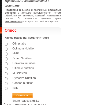
Протеины и аминокислоты в
организме
Протеины в Киеве
и различные
белковые
добавки
в желудке расщепляются путем
обработки их энзимом, который называется
пепсин. В результате длинные цепи
аминокислот
распадаются на более краткие.
Опрос
Какую марку вы предпочитаете
Olimp labs
Optimum Nutrition
MHP
Scitec Nutrition
Universal nutrition
Ultimate nutrition
Muscletech
Dymatize Nutrition
Gaspari nutrition
BSN
Всего голосов:
9831
Посмотреть результаты опроса