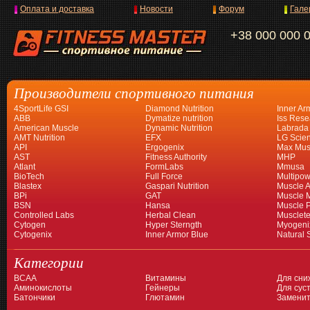
Оплата и доставка
Новости
Форум
Гале
+38 000 000 
Производители спортивного питания
4SportLife GSI
Diamond Nutrition
Inner Ar
ABB
Dymatize nutrition
Iss Rese
American Muscle
Dynamic Nutrition
Labrada
AMT Nutrition
EFX
LG Scien
API
Ergogenix
Max Mus
AST
Fitness Authority
MHP
Atlant
FormLabs
Mmusa
BioTech
Full Force
Multipow
Blastex
Gaspari Nutrition
Muscle A
BPi
GAT
Muscle 
BSN
Hansa
Muscle 
Controlled Labs
Herbal Clean
Musclet
Cytogen
Hyper Sterngth
Myogeni
Cytogenix
Inner Armor Blue
Natural 
Категории
BCAA
Витамины
Для сни
Аминокислоты
Гейнеры
Для суст
Батончики
Глютамин
Заменит