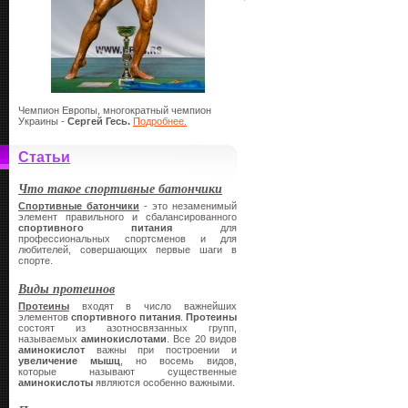
Чемпион Европы, многократный чемпион
Украины -
Сергей Гесь.
Подробнее.
Статьи
Что такое спортивные батончики
Спортивные батончики
- это незаменимый
элемент правильного и сбалансированного
спортивного питания
для
профессиональных спортсменов и для
любителей, совершающих первые шаги в
спорте.
Виды протеинов
Протеины
входят в число важнейших
элементов
спортивного питания
.
Протеины
состоят из азотносвязанных групп,
называемых
аминокислотами
. Все 20 видов
аминокислот
важны при построении и
увеличение мышц
, но восемь видов,
которые называют существенные
аминокислоты
являются особенно важными.