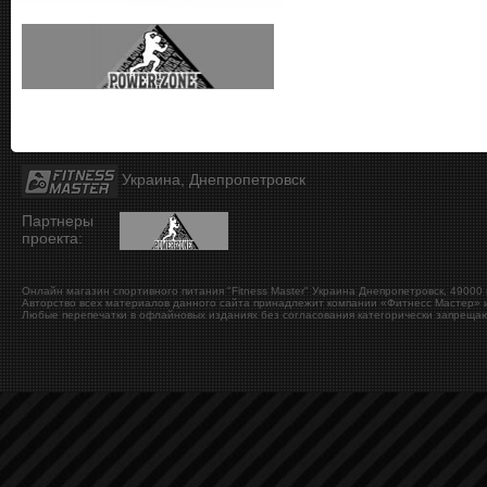
Украина, Днепропетровск
Партнеры
проекта:
Онлайн магазин спортивного питания "Fitness Master"
Украина
Днепропетровск
,
49000
Авторство всех материалов данного сайта принадлежит компании «Фитнесс Мастер» и
Любые перепечатки в офлайновых изданиях без согласования категорически запрещаю