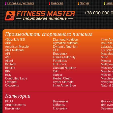
Оплата и доставка
Новости
Форум
Гале
+38 000 000 
Производители спортивного питания
4SportLife GSI
Diamond Nutrition
Inner Ar
ABB
Dymatize nutrition
Iss Rese
American Muscle
Dynamic Nutrition
Labrada
AMT Nutrition
EFX
LG Scien
API
Ergogenix
Max Mus
AST
Fitness Authority
MHP
Atlant
FormLabs
Mmusa
BioTech
Full Force
Multipow
Blastex
Gaspari Nutrition
Muscle A
BPi
GAT
Muscle 
BSN
Hansa
Muscle 
Controlled Labs
Herbal Clean
Musclet
Cytogen
Hyper Sterngth
Myogeni
Cytogenix
Inner Armor Blue
Natural 
Категории
BCAA
Витамины
Для сни
Аминокислоты
Гейнеры
Для суст
Батончики
Глютамин
Заменит