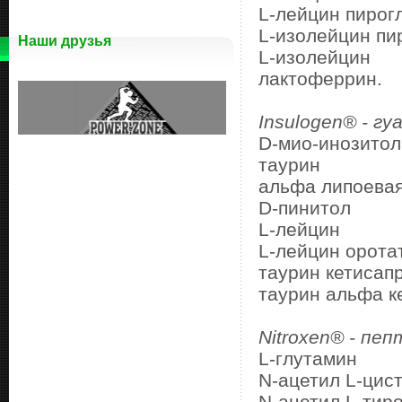
L-лейцин пиро
L-изолейцин п
Наши друзья
L-изолейцин
лактоферрин.
Insulogen® - гу
D-мио-инозито
таурин
альфа липоева
D-пинитол
L-лейцин
L-лейцин орота
таурин кетисап
таурин альфа к
Nitroxen® - пе
L-глутамин
N-ацетил L-цис
N-ацетил L-тир