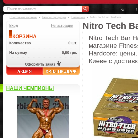
Спортивное питание
Каталог продукции
Батончики
Nitro Tech Bar Hardcore
Nitro Tech B
Вход
Регистрация
КОРЗИНА
Nitro Tech Bar 
Количество
0 шт.
магазине Fitnes
Hardcore: цены,
На сумму
0,00 грн.
Киеве с доставк
Оформить заказ
НАШИ ЧЕМПИОНЫ