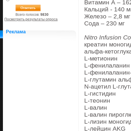
Витамин А – 16
Кальций - 140 
Всего голосов:
9830
Железо – 2,8 м
Посмотреть результаты опроса
Сода – 230 мг
Реклама
Nitro Infusion C
креатин моног
альфа-кетоглук
L-метионин
L-фенилалани
L-фенилаланин
L-глутамин аль
N-ацетил L-глу
L-гистидин
L-теонин
L-валин
L-валин пирог
L-лизин моног
L-лейцин AKG