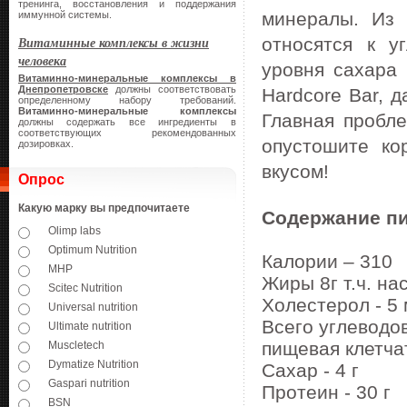
тренинга, восстановления и поддержания
минералы. Из 
иммунной системы.
Витаминные комплексы в жизни
относятся к 
человека
уровня сахара 
Витаминно-минеральные комплексы в
Днепропетровске
должны соответствовать
Hardcore Bar, 
определенному набору требований.
Витаминно-минеральные комплексы
Главная пробле
должны содержать все ингредиенты в
соответствующих рекомендованных
опустошите кор
дозировках.
вкусом!
Опрос
Какую марку вы предпочитаете
Содержание пи
Olimp labs
Optimum Nutrition
Калории – 310
MHP
Жиры 8г т.ч. н
Scitec Nutrition
Холестерол - 5
Universal nutrition
Всего углеводов -
Ultimate nutrition
пищевая клетчат
Muscletech
Dymatize Nutrition
Сахар - 4 г
Gaspari nutrition
Протеин - 30 г
BSN