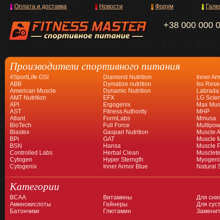
Оплата и доставка
Новости
Форум
Гале
+38 000 000 
Производители спортивного питания
4SportLife GSI
Diamond Nutrition
Inner Ar
ABB
Dymatize nutrition
Iss Rese
American Muscle
Dynamic Nutrition
Labrada
AMT Nutrition
EFX
LG Scien
API
Ergogenix
Max Mus
AST
Fitness Authority
MHP
Atlant
FormLabs
Mmusa
BioTech
Full Force
Multipow
Blastex
Gaspari Nutrition
Muscle A
BPi
GAT
Muscle 
BSN
Hansa
Muscle 
Controlled Labs
Herbal Clean
Musclet
Cytogen
Hyper Sterngth
Myogeni
Cytogenix
Inner Armor Blue
Natural 
Категории
BCAA
Витамины
Для сни
Аминокислоты
Гейнеры
Для суст
Батончики
Глютамин
Заменит