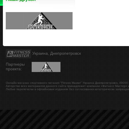
Украина, Днепропетровск
Партнеры
проекта:
Онлайн магазин спортивного питания "Fitness Master"
Украина
Днепропетровск
,
49000
Авторство всех материалов данного сайта принадлежит компании «Фитнесс Мастер» и
Любые перепечатки в офлайновых изданиях без согласования категорически запрещаю