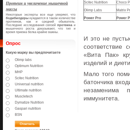
Протеин и увеличение мышечной
Scitec Nutrition
Choco P
массы
Olimp Labs
Matrix P
Некоторые эксперты все еще уверяют, что
Power
Pro
Power
P
бодибилдеры
нуждаются в таком количестве
протеинов, как и средний обыватель.
Последние исследования связей
протеина
и
мышечного роста доказывают, что тип и
время приема белка крайне важны.
И это не пусты
Опрос
соответствие 
Какую марку вы предпочитаете
«Вита Пак» к
Olimp labs
изделий и диети
Optimum Nutrition
MHP
Мало того поми
Scitec Nutrition
батончика вхо
Universal nutrition
незаменима
Ultimate nutrition
Muscletech
иммунитета.
Dymatize Nutrition
Gaspari nutrition
BSN