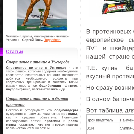
В протеиновых
Чемпион Европы, многократный чемпион
европейское 
Украины -
Сергей Гесь.
Подробнее.
BV” и швейца
Статьи
нашей стране о
Спортивное питание в Ужгороде
Т.Е. купив ба
Спортивное питание в Ужгороде
- это
такой рацион, который содержит необходимое
вкусный протеи
количество питательных веществ позволяет
добиться необходимого эффекта при
спортивных тренировках и занятиях таким
видами спорта, как
бодибилдинг
,
фитнес
,
Но сразу возни
пауэрлифтинг
,
легкая атлетика
и др.
Спортивное питание и избыток
В одном батонч
протеина
Вот таблица дл
Некоторые утверждают, что
бодибилдеры
нуждаются в таком же количестве
протеина
,
как и средний обыватель. Новейшие
Производитель
Наимен
исследования связей
протеина
и
роста
мышц
показывают, что тип и время приема
белка исключительно важны.
BSN
Syntha-