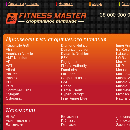
Оплата и доставка
Новости
Форум
Гале
+38 000 000 
Производители спортивного питания
4SportLife GSI
Diamond Nutrition
Inner Ar
ABB
Dymatize nutrition
Iss Rese
American Muscle
Dynamic Nutrition
Labrada
AMT Nutrition
EFX
LG Scien
API
Ergogenix
Max Mus
AST
Fitness Authority
MHP
Atlant
FormLabs
Mmusa
BioTech
Full Force
Multipow
Blastex
Gaspari Nutrition
Muscle A
BPi
GAT
Muscle 
BSN
Hansa
Muscle 
Controlled Labs
Herbal Clean
Musclet
Cytogen
Hyper Sterngth
Myogeni
Cytogenix
Inner Armor Blue
Natural 
Категории
BCAA
Витамины
Для сни
Аминокислоты
Гейнеры
Для суст
Батончики
Глютамин
Заменит