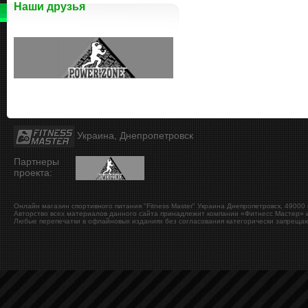
Наши друзья
Украина, Днепропетровск
Партнеры
проекта:
Онлайн магазин спортивного питания "Fitness Master"
Украина
Днепропетровск
,
49000
Авторство всех материалов данного сайта принадлежит компании «Фитнесс Мастер» и
Любые перепечатки в офлайновых изданиях без согласования категорически запрещаю