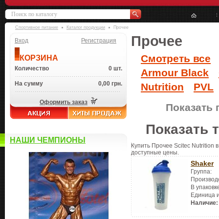
Спортивное питание
Каталог продукции
Прочее
Прочее
Вход
Регистрация
Смотреть все
КОРЗИНА
Количество
0 шт.
Armour Black
На сумму
0,00 грн.
Nutrition
PVL
Оформить заказ
Показать 
Показать 
НАШИ ЧЕМПИОНЫ
Купить Прочее Scitec Nutrition
доступные цены.
Shaker
Группа:
Производ
В упаковк
Единица 
Наличие: