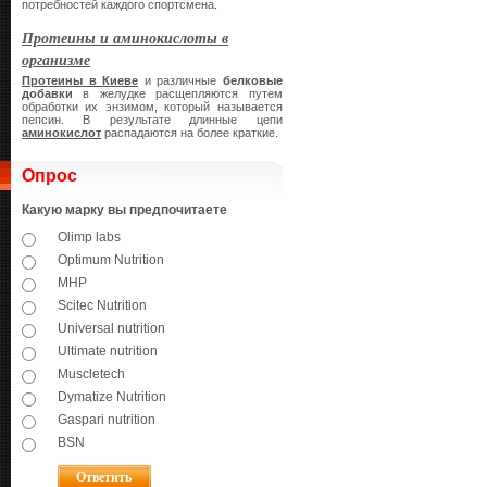
потребностей каждого спортсмена.
Протеины и аминокислоты в
организме
Протеины в Киеве
и различные
белковые
добавки
в желудке расщепляются путем
обработки их энзимом, который называется
пепсин. В результате длинные цепи
аминокислот
распадаются на более краткие.
Опрос
Какую марку вы предпочитаете
Olimp labs
Optimum Nutrition
MHP
Scitec Nutrition
Universal nutrition
Ultimate nutrition
Muscletech
Dymatize Nutrition
Gaspari nutrition
BSN