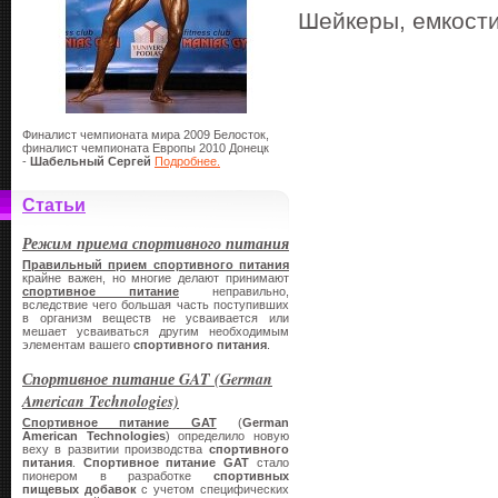
Шейкеры, емкости
Финалист чемпионата мира 2009 Белосток,
финалист чемпионата Европы 2010 Донецк
-
Шабельный Сергей
Подробнее.
Статьи
Режим приема спортивного питания
Правильный прием спортивного питания
крайне важен, но многие делают принимают
спортивное питание
неправильно,
вследствие чего большая часть поступивших
в организм веществ не усваивается или
мешает усваиваться другим необходимым
элементам вашего
спортивного питания
.
Спортивное питание GAT (German
American Technologies)
Спортивное питание GAT
(
German
American Technologies
) определило новую
веху в развитии производства
спортивного
питания
.
Спортивное питание
GAT
стало
пионером в разработке
спортивных
пищевых добавок
с учетом специфических