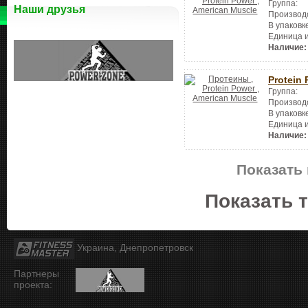
Группа:
Наши друзья
Производ
В упаковк
Единица 
Наличие:
Protein
Группа:
Производ
В упаковк
Единица 
Наличие:
Показать 
Показать 
Украина, Днепропетровск
Партнеры
проекта: