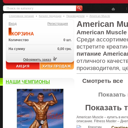
Спортивное питание
Каталог продукции
Производители
American Muscle
American Mu
Вход
Регистрация
American Muscle
КОРЗИНА
Среди ассортиме
Количество
0 шт.
встретите креати
На сумму
0,00 грн.
питание America
отличного качеств
Оформить заказ
производителя, ц
Смотреть все
НАШИ ЧЕМПИОНЫ
Показать 
Показать 
American Muscle – купить в инт
описание. Fitness Master – Дне
Creatin