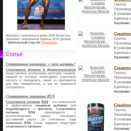
Группа:
Производ
В упаковк
Единица 
Наличие:
Creatin
Финалист чемпионата мира 2009 Белосток,
Группа:
финалист чемпионата Европы 2010 Донецк
-
Шабельный Сергей
Подробнее.
Производ
В упаковк
Единица 
Статьи
Наличие:
Спортивное питание: с чего начать?
Creatin
Спортивное питание в Днепропетровске
Группа:
представлено различными группами товаров,
каждый из которых необходимо тщательно
Производ
изучить и определить, какие из препаратов
В упаковк
для Вас приоритетны, и как их правильно
Единица 
употреблять.
Наличие:
Спортивное питание BSN
Спортивное питание
BSN
- это уникальные
Creatin
и эффективные
пищевые добавки
для
бодибилдинга
и
фитнеса
.
Спортивное
Группа:
питание
BSN
производится с
Производ
использованием самых последних
В упаковк
достижений науки. За считанные годы
компания
BSN
стала лидером индустрии
Единица 
спортивного питания
.
Наличие: