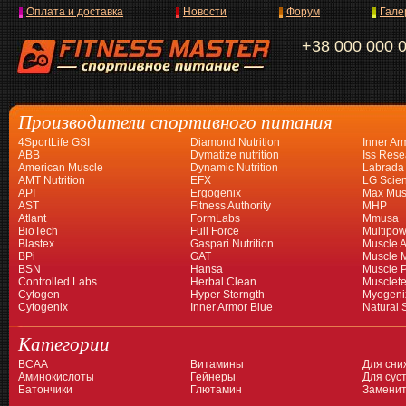
Оплата и доставка
Новости
Форум
Гале
+38 000 000 
Производители спортивного питания
4SportLife GSI
Diamond Nutrition
Inner Ar
ABB
Dymatize nutrition
Iss Rese
American Muscle
Dynamic Nutrition
Labrada
AMT Nutrition
EFX
LG Scien
API
Ergogenix
Max Mus
AST
Fitness Authority
MHP
Atlant
FormLabs
Mmusa
BioTech
Full Force
Multipow
Blastex
Gaspari Nutrition
Muscle A
BPi
GAT
Muscle 
BSN
Hansa
Muscle 
Controlled Labs
Herbal Clean
Musclet
Cytogen
Hyper Sterngth
Myogeni
Cytogenix
Inner Armor Blue
Natural 
Категории
BCAA
Витамины
Для сни
Аминокислоты
Гейнеры
Для суст
Батончики
Глютамин
Заменит