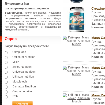
Нутриенты для
послетренировочного периода
Creatin
Группа:
Бодибилдеры
после тренировок нуждаются
в определенном наборе элементов
Производ
спортивного питания
, которые будут
В упаковк
способствовать скорейшему восстановлению
Единица 
и оптимизации адаптационных процессов
тренинга, восстановления и поддержания
Наличие:
иммунной системы.
Mass Ga
Опрос
Группа:
Производ
Какую марку вы предпочитаете
В упаковк
Olimp labs
Единица 
Наличие:
Optimum Nutrition
MHP
Scitec Nutrition
Mass Ga
Universal nutrition
Группа:
Производ
Ultimate nutrition
В упаковк
Muscletech
Единица 
Dymatize Nutrition
Наличие:
Gaspari nutrition
Mass Po
BSN
Группа:
Производ