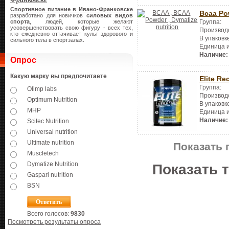
Спортивное питание в Ивано-Франковске
Bcaa Po
разработано для новичков
силовых видов
Группа:
спорта
, людей, которые желают
усовершенствовать свою фигуру - всех тех,
Производ
кто ежедневно оттачивает культ здорового и
В упаковк
сильного тела в спортзалах.
Единица 
Наличие:
Опрос
Какую марку вы предпочитаете
Elite Re
Группа:
Olimp labs
Производ
Optimum Nutrition
В упаковк
MHP
Единица 
Наличие:
Scitec Nutrition
Universal nutrition
Ultimate nutrition
Показать 
Muscletech
Dymatize Nutrition
Показать 
Gaspari nutrition
BSN
Всего голосов:
9830
Посмотреть результаты опроса