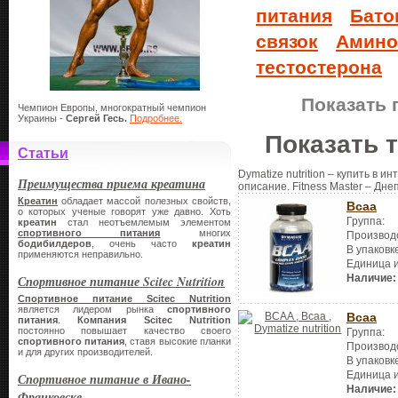
питания
Бато
связок
Амино
тестостерона
Показать 
Чемпион Европы, многократный чемпион
Украины -
Сергей Гесь.
Подробнее.
Показать 
Статьи
Dymatize nutrition – купить в и
Преимущества приема креатина
описание. Fitness Master – Дне
Креатин
обладает массой полезных свойств,
Bcaa
о которых ученые говорят уже давно. Хоть
Группа:
креатин
стал неотъемлемым элементом
спортивного питания
многих
Производ
бодибилдеров
, очень часто
креатин
В упаковк
применяются неправильно.
Единица 
Наличие:
Спортивное питание Scitec Nutrition
Спортивное питание Scitec Nutrition
является лидером рынка
спортивного
Bcaa
питания
.
Компания Scitec Nutritio
n
постоянно повышает качество своего
Группа:
спортивного питания
, ставя высокие планки
Производ
и для других производителей.
В упаковк
Единица 
Спортивное питание в Ивано-
Наличие:
Франковске