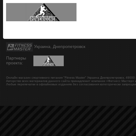
Украина, Днепропетровск
Партнеры
проекта:
Онлайн магазин спортивного питания "Fitness Master"
Украина
Днепропетровск
,
49000
Авторство всех материалов данного сайта принадлежит компании «Фитнесс Мастер» и
Любые перепечатки в офлайновых изданиях без согласования категорически запрещаю