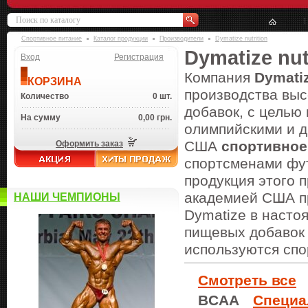
Спортивное питание
Каталог продукции
Производители
Dymatize nutrition
Dymatize nut
Вход
Регистрация
Компания
Dymati
КОРЗИНА
производства выс
Количество
0 шт.
добавок, с целью
На сумму
0,00 грн.
олимпийскими и 
США
спортивное
Оформить заказ
спортсменами фут
продукция этого 
академией США пр
НАШИ ЧЕМПИОНЫ
Dymatize в насто
пищевых добавок 
используются спо
Смотреть все
BCAA
Специа