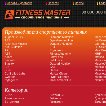
Оплата и доставка
Новости
Форум
Гале
+38 000 000 
Производители спортивного питания
4SportLife GSI
Diamond Nutrition
Inner Ar
ABB
Dymatize nutrition
Iss Rese
American Muscle
Dynamic Nutrition
Labrada
AMT Nutrition
EFX
LG Scien
API
Ergogenix
Max Mus
AST
Fitness Authority
MHP
Atlant
FormLabs
Mmusa
BioTech
Full Force
Multipow
Blastex
Gaspari Nutrition
Muscle A
BPi
GAT
Muscle 
BSN
Hansa
Muscle 
Controlled Labs
Herbal Clean
Musclet
Cytogen
Hyper Sterngth
Myogeni
Cytogenix
Inner Armor Blue
Natural 
Категории
BCAA
Витамины
Для сни
Аминокислоты
Гейнеры
Для суст
Батончики
Глютамин
Заменит