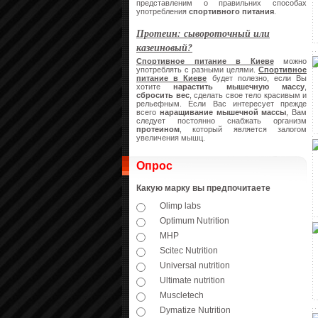
представленим о правильних способах
употребления
спортивного питания
.
Протеин: сывороточный или
казеиновый?
Спортивное питание в Киеве
можно
употреблять с разными целями.
Спортивное
питание в Киеве
будет полезно, если Вы
хотите
нарастить мышечную массу
,
сбросить вес
, сделать свое тело красивым и
рельефным. Если Вас интересует прежде
всего
наращивание мышечной массы
, Вам
следует постоянно снабжать организм
протеином
, который является залогом
увеличения мышц.
Опрос
Какую марку вы предпочитаете
Olimp labs
Optimum Nutrition
MHP
Scitec Nutrition
Universal nutrition
Ultimate nutrition
Muscletech
Dymatize Nutrition