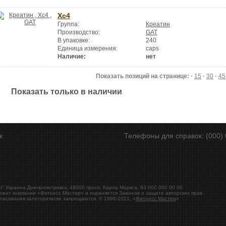
Xc4
Группа:
Креатин
Производство:
GAT
В упаковке:
240
Единица измерения:
caps
Наличие:
нет
Показать позиций на странице: ·
15
·
30
·
45
Показать только в наличии
ск
Телефоны для справок: (000) 
r"
Украина
Днепропетровск
,
49000
просп. Карла Маркса, 93
000 000 00 00
ежит компании «Фитнесс Мастер» и охраняется Законом о защите авторских прав.
ласования категорически запрещаются. © 1996-2021, «
Фитнесс Мастер
»