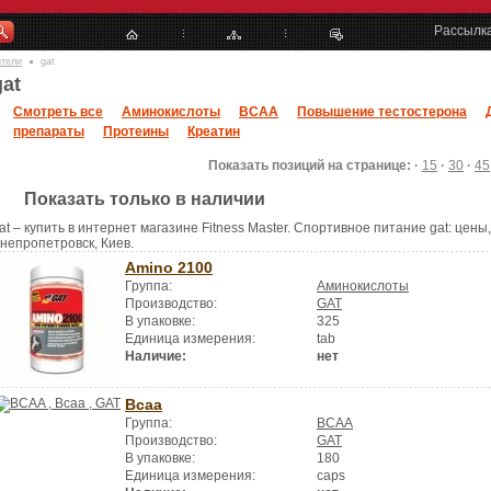
Рассылк
ители
gat
gat
Смотреть все
Аминокислоты
BCAA
Повышение тестостерона
препараты
Протеины
Креатин
Показать позиций на странице: ·
15
·
30
·
45
Показать только в наличии
at – купить в интернет магазине Fitness Master. Спортивное питание gat: цены,
непропетровск, Киев.
Amino 2100
Группа:
Аминокислоты
Производство:
GAT
В упаковке:
325
Единица измерения:
tab
Наличие:
нет
Bcaa
Группа:
BCAA
Производство:
GAT
В упаковке:
180
Единица измерения:
caps