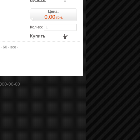
Цена:
0,00
грн.
Кол-во:
Купить
·
60
·
все
·
000-00-00