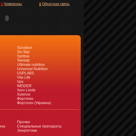
Чемпионы
Обратная связь
Scivation
Six Star
Syntrax
Twinlab
Ultimate nutrition
Universal Nutrition
USPLABS
Vita Life
Vpx
WEIDER
Xero Limits
Xyience
Фортоген
Фортоген (Украина)
Прочее
она
Специальные препараты
Энергетики