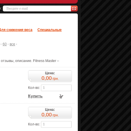
а:
Для снижения веса
Специальные
·
60
·
все
·
 отзывы, описание. Fitness Master –
Цена:
0,00
грн.
Кол-во:
Купить
Цена:
0,00
грн.
Кол-во: