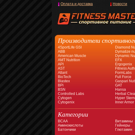
Оплата и доставка
Новости
Производители спортивног
4SportLife GSI
Diamond Nut
ABB
Dymatize nut
American Muscle
Dynamic Nut
AMT Nutrition
EFX
API
Ergogenix
AST
Fitness Auth
Atlant
FormLabs
BioTech
Full Force
Blastex
Gaspari Nutr
BPi
GAT
BSN
Hansa
Controlled Labs
Herbal Cle
Cytogen
Hyper Stern
Cytogenix
Inner Armor
Категории
BCAA
Витамины
Аминокислоты
Гейнеры
Батончики
Глютамин