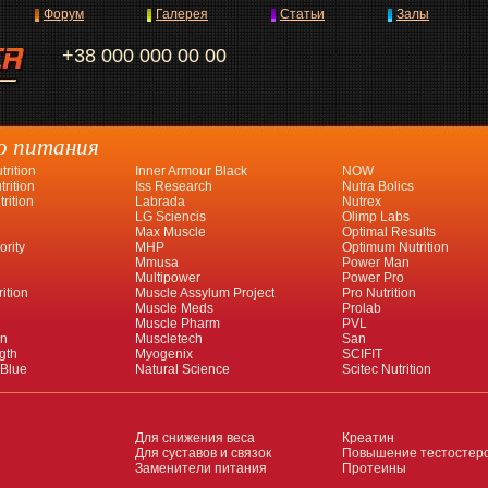
Форум
Галерея
Статьи
Залы
+38 000 000 00 00
о питания
rition
Inner Armour Black
NOW
rition
Iss Research
Nutra Bolics
rition
Labrada
Nutrex
LG Sciencis
Olimp Labs
Max Muscle
Optimal Results
ority
MHP
Optimum Nutrition
Mmusa
Power Man
Multipower
Power Pro
ition
Muscle Assylum Project
Pro Nutrition
Muscle Meds
Prolab
Muscle Pharm
PVL
an
Muscletech
San
gth
Myogenix
SCIFIT
 Blue
Natural Science
Scitec Nutrition
Для снижения веса
Креатин
Для суставов и связок
Повышение тестостер
Заменители питания
Протеины