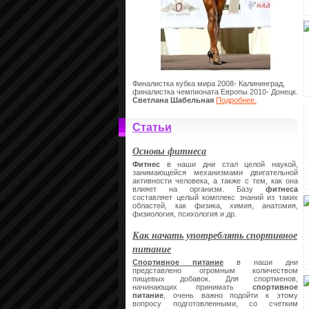
Финалистка кубка мира 2008- Калининград,
финалистка чемпионата Европы 2010- Донецк.
Светлана Шабельная
Подробнее.
Статьи
Основы фитнеса
Фитнес
в наши дни стал целой наукой,
занимающейся механизмами двигательной
активности человека, а также с тем, как она
влияет на организм. Базу
фитнеса
составляет целый комплекс знаний из таких
областей, как физика, химия, анатомия,
физиология, психология и др.
Как начать употреблять спортивное
питание
Спортивное питание
в наши дни
представлено огромным количеством
пищевых добавок. Для спортменов,
начинающих принимать
спортивное
питание
, очень важно подойти к этому
вопросу подготовленными, со счетким