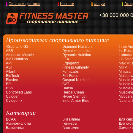
Оплата и доставка
Новости
Форум
Гале
+38 000 000 
Производители спортивного питания
4SportLife GSI
Diamond Nutrition
Inner Ar
ABB
Dymatize nutrition
Iss Rese
American Muscle
Dynamic Nutrition
Labrada
AMT Nutrition
EFX
LG Scien
API
Ergogenix
Max Mus
AST
Fitness Authority
MHP
Atlant
FormLabs
Mmusa
BioTech
Full Force
Multipow
Blastex
Gaspari Nutrition
Muscle A
BPi
GAT
Muscle 
BSN
Hansa
Muscle 
Controlled Labs
Herbal Clean
Musclet
Cytogen
Hyper Sterngth
Myogeni
Cytogenix
Inner Armor Blue
Natural 
Категории
BCAA
Витамины
Для сни
Аминокислоты
Гейнеры
Для суст
Батончики
Глютамин
Заменит