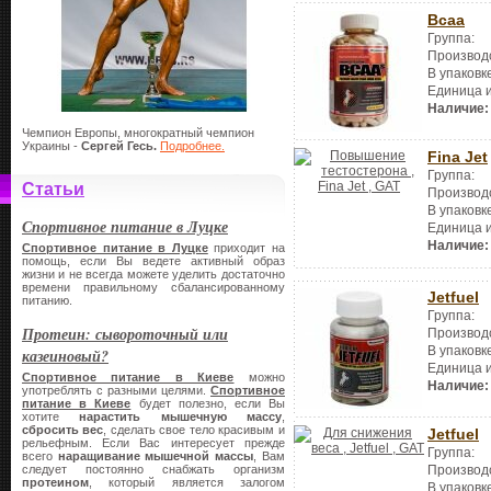
Bcaa
Группа:
Производ
В упаковк
Единица 
Наличие:
Чемпион Европы, многократный чемпион
Украины -
Сергей Гесь.
Подробнее.
Fina Jet
Группа:
Статьи
Производ
В упаковк
Спортивное питание в Луцке
Единица 
Наличие:
Спортивное питание в Луцке
приходит на
помощь, если Вы ведете активный образ
жизни и не всегда можете уделить достаточно
времени правильному сбалансированному
Jetfuel
питанию.
Группа:
Протеин: сывороточный или
Производ
В упаковк
казеиновый?
Единица 
Спортивное питание в Киеве
можно
Наличие:
употреблять с разными целями.
Спортивное
питание в Киеве
будет полезно, если Вы
хотите
нарастить мышечную массу
,
сбросить вес
, сделать свое тело красивым и
Jetfuel
рельефным. Если Вас интересует прежде
Группа:
всего
наращивание мышечной массы
, Вам
Производ
следует постоянно снабжать организм
протеином
, который является залогом
В упаковк