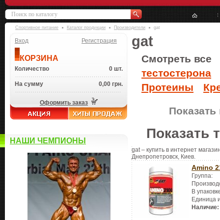
Спортивное питание
Каталог продукции
Производители
gat
gat
Вход
Регистрация
Смотреть все
КОРЗИНА
Количество
0 шт.
тестостерона
На сумму
0,00 грн.
Протеины
Кр
Оформить заказ
Показать 
Показать 
НАШИ ЧЕМПИОНЫ
gat – купить в интернет магази
Днепропетровск, Киев.
Amino 2
Группа:
Производ
В упаковк
Единица 
Наличие: