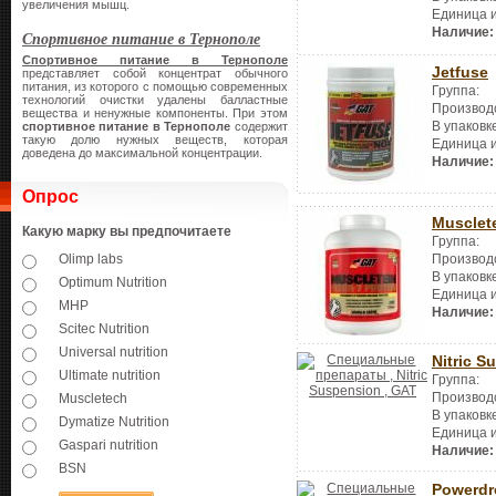
увеличения мышц.
Единица 
Наличие:
Спортивное питание в Тернополе
Спортивное питание в Тернополе
Jetfuse
представляет собой концентрат обычного
питания, из которого с помощью современных
Группа:
технологий очистки удалены балластные
Производ
вещества и ненужные компоненты. При этом
В упаковк
спортивное питание в Тернополе
содержит
такую долю нужных веществ, которая
Единица 
доведена до максимальной концентрации.
Наличие:
Опрос
Musclet
Какую марку вы предпочитаете
Группа:
Производ
Olimp labs
В упаковк
Optimum Nutrition
Единица 
MHP
Наличие:
Scitec Nutrition
Universal nutrition
Nitric S
Ultimate nutrition
Группа:
Производ
Muscletech
В упаковк
Dymatize Nutrition
Единица 
Gaspari nutrition
Наличие:
BSN
Powerdr