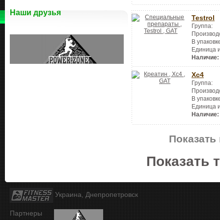
Наши друзья
Testrol
Группа:
Производ
В упаковк
Единица 
Наличие:
Xc4
Группа:
Производ
В упаковк
Единица 
Наличие:
Показать 
Показать 
Украина, Днепропетровск
Партнеры