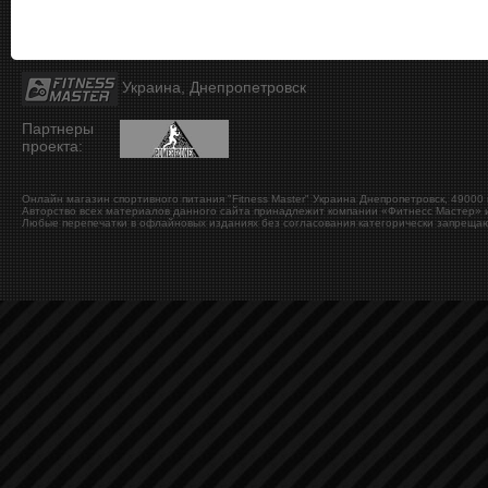
Украина, Днепропетровск
Партнеры
проекта:
Онлайн магазин спортивного питания "Fitness Master"
Украина
Днепропетровск
,
49000
Авторство всех материалов данного сайта принадлежит компании «Фитнесс Мастер» и
Любые перепечатки в офлайновых изданиях без согласования категорически запрещаю