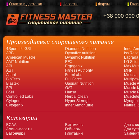
Оплата и доставка
Новости
Форум
Гале
+38 000 000 
Производители спортивного питания
4SportLife GSI
Diamond Nutrition
Inner Ar
ABB
Dymatize nutrition
Iss Rese
American Muscle
Dynamic Nutrition
Labrada
AMT Nutrition
EFX
LG Scien
API
Ergogenix
Max Mus
AST
Fitness Authority
MHP
Atlant
FormLabs
Mmusa
BioTech
Full Force
Multipow
Blastex
Gaspari Nutrition
Muscle A
BPi
GAT
Muscle 
BSN
Hansa
Muscle 
Controlled Labs
Herbal Clean
Musclet
Cytogen
Hyper Sterngth
Myogeni
Cytogenix
Inner Armor Blue
Natural 
Категории
BCAA
Витамины
Для сни
Аминокислоты
Гейнеры
Для суст
Батончики
Глютамин
Заменит