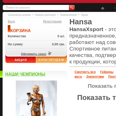
Спортивное питание
Каталог продукции
Производители
Hansa
Hansa
Вход
Регистрация
HansaXsport
- эт
КОРЗИНА
предназначенное,
Количество
0 шт.
работают над со
На сумму
0,00 грн.
Спортивное питан
качества, подтве
Оформить заказ
к продукции, кот
Смотреть все
Гейнеры
НАШИ ЧЕМПИОНЫ
веса
Энергетики
Прот
Показать 
Показать 