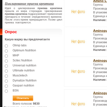
Amino L
Циклирование приема креатина
Группа:
Идея о циклировании
приема креатина
Производ
пришла из мира стероидов. Циклирование
В упаковк
приема креатина
подразумевает применение
Единица 
препарата в течение определенного времени.
После этого прием прекращается. Позже цикл
Наличие:
приема повторяется.
Aminopu
Опрос
Группа:
Производ
Какую марку вы предпочитаете
В упаковк
Olimp labs
Единица 
Наличие:
Optimum Nutrition
MHP
Aminopu
Scitec Nutrition
Группа:
Universal nutrition
Производ
Ultimate nutrition
В упаковк
Muscletech
Единица 
Наличие:
Dymatize Nutrition
Gaspari nutrition
BSN
Aminopu
Группа:
Производ
Всего голосов:
9830
В упаковк