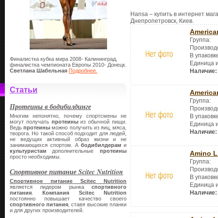
Hansa – купить в интернет мага
Днепропетровск, Киев.
America
Группа:
Производ
В упаковк
Финалистка кубка мира 2008- Калининград,
Единица 
финалистка чемпионата Европы 2010- Донецк.
Светлана Шабельная
Подробнее.
Наличие:
Статьи
America
Группа:
Протеины в бодибилдинге
Производ
Многим непонятно, почему спортсмены не
В упаковк
могут получать
протеины
из обычной пищи.
Единица 
Ведь
протеины
можно получить из яиц, мяса,
Наличие:
творога. Но такой способ подходит для людей,
не ведущих активный образ жизни и не
занимающихся спортом. А
бодибилдерам
и
культуристам
дополнительные
протеины
Amino L
просто необходимы.
Группа:
Производ
Спортивное питание Scitec Nutrition
В упаковк
Спортивное питание Scitec Nutrition
Единица 
является лидером рынка
спортивного
Наличие:
питания
.
Компания Scitec Nutritio
n
постоянно повышает качество своего
спортивного питания
, ставя высокие планки
и для других производителей.