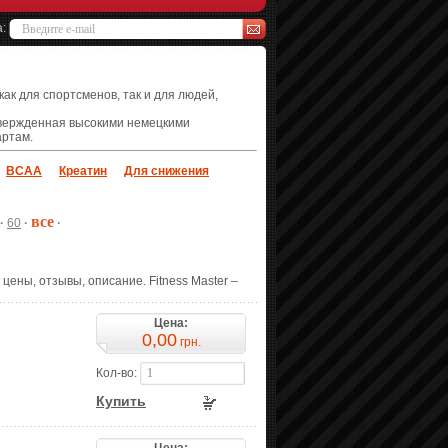
а:
ак для спортсменов, так и для людей,
твержденная высокими немецкими
артам.
BCAA
Креатин
Для снижения
все
·
60
·
·
 цены, отзывы, описание. Fitness Master –
Цена:
0,00
грн.
Кол-во:
Купить