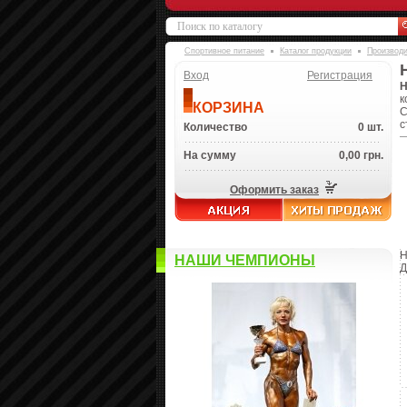
Спортивное питание
Каталог продукции
Производ
Вход
Регистрация
H
к
КОРЗИНА
С
с
Количество
0 шт.
На сумму
0,00 грн.
Оформить заказ
H
НАШИ ЧЕМПИОНЫ
Д