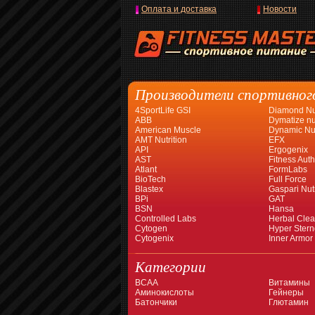
Оплата и доставка
Новости
Производители спортивног
4SportLife GSI
Diamond Nut
ABB
Dymatize nut
American Muscle
Dynamic Nut
AMT Nutrition
EFX
API
Ergogenix
AST
Fitness Auth
Atlant
FormLabs
BioTech
Full Force
Blastex
Gaspari Nutr
BPi
GAT
BSN
Hansa
Controlled Labs
Herbal Cle
Cytogen
Hyper Stern
Cytogenix
Inner Armor
Категории
BCAA
Витамины
Аминокислоты
Гейнеры
Батончики
Глютамин