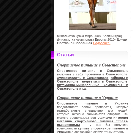
Финалистка кубка мира 2008- Калининград,
финалистка чемпионата Европы 2010- Донецк.
Светлана Шабельная
Подробнее.
Статьи
Спортивное питание в Севастополе
Спортивное питание в Севастополе
включает в себя
протеины в Севастополе
,
аминокислоты в Севастополе
,
гейнеры в
Севастополе
,
энергетики в Севастополе
,
витаминно-минеральные комплексы в
Севастополе
и т.д.
Спортивное питание в Украине
Спортивное питание в Украине
представляет собой препараты, которые
разработанные специально для людей,
которые активно занимаются спортом. Вы
можете воспользоваться услугами
интернет
магазина спортивного питания
fitness-
master.
com.
ua
- у нас Вы получите
возможность
купить спортивное питание в
Украине
с доставкой в любую точку страны!