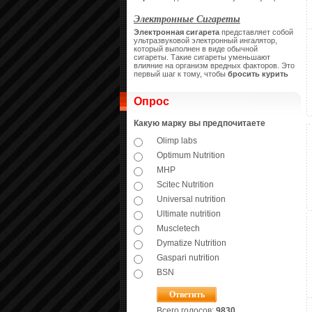
Электронные Сигареты
Электронная сигарета
представляет собой
ультразвуковой электронный ингалятор,
который выполнен в виде обычной
сигареты.
Такие сигареты уменьшают
влияние на организм вредных факторов. Это
первый шаг к тому, чтобы
бросить курить
Опрос
Какую марку вы предпочитаете
Olimp labs
Optimum Nutrition
MHP
Scitec Nutrition
Universal nutrition
Ultimate nutrition
Muscletech
Dymatize Nutrition
Gaspari nutrition
BSN
Всего голосов:
9830