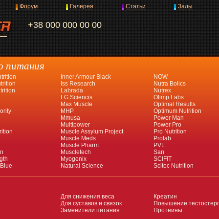
Форум
Галерея
Статьи
Залы
+38 000 000 00 00
о питания
rition
Inner Armour Black
NOW
rition
Iss Research
Nutra Bolics
rition
Labrada
Nutrex
LG Sciencis
Olimp Labs
Max Muscle
Optimal Results
ority
MHP
Optimum Nutrition
Mmusa
Power Man
Multipower
Power Pro
ition
Muscle Assylum Project
Pro Nutrition
Muscle Meds
Prolab
Muscle Pharm
PVL
an
Muscletech
San
gth
Myogenix
SCIFIT
 Blue
Natural Science
Scitec Nutrition
Для снижения веса
Креатин
Для суставов и связок
Повышение тестостер
Заменители питания
Протеины