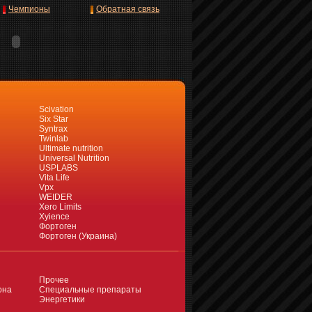
Чемпионы
Обратная связь
Scivation
Six Star
Syntrax
Twinlab
Ultimate nutrition
Universal Nutrition
USPLABS
Vita Life
Vpx
WEIDER
Xero Limits
Xyience
Фортоген
Фортоген (Украина)
Прочее
она
Специальные препараты
Энергетики