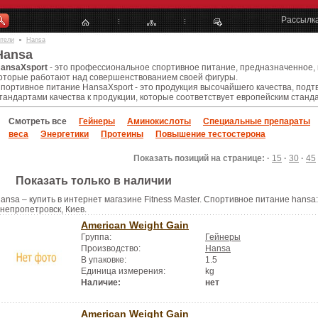
Рассылк
ители
Hansa
Hansa
ansaXsport
- это профессиональное спортивное питание, предназначенное, к
оторые работают над совершенствованием своей фигуры.
портивное питание HansaXsport - это продукция высочайшего качества, под
тандартами качества к продукции, которые соответствует европейским станд
Смотреть все
Гейнеры
Аминокислоты
Специальные препараты
веса
Энергетики
Протеины
Повышение тестостерона
Показать позиций на странице: ·
15
·
30
·
45
Показать только в наличии
ansa – купить в интернет магазине Fitness Master. Спортивное питание hansa:
непропетровск, Киев.
American Weight Gain
Группа:
Гейнеры
Производство:
Hansa
В упаковке:
1.5
Единица измерения:
kg
Наличие:
нет
American Weight Gain