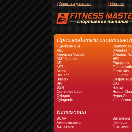
Оплата и доставка
Новости
Производители спортивног
4SportLife GSI
Diamond Nut
ABB
Dymatize nut
American Muscle
Dynamic Nut
AMT Nutrition
EFX
API
Ergogenix
AST
Fitness Auth
Atlant
FormLabs
BioTech
Full Force
Blastex
Gaspari Nutr
BPi
GAT
BSN
Hansa
Controlled Labs
Herbal Cle
Cytogen
Hyper Stern
Cytogenix
Inner Armor
Категории
BCAA
Витамины
Аминокислоты
Гейнеры
Батончики
Глютамин