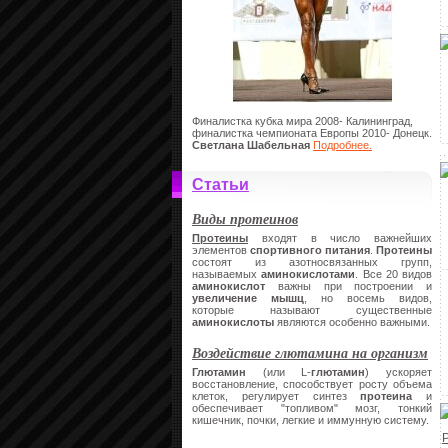
Финалистка кубка мира 2008- Калининград,
финалистка чемпионата Европы 2010- Донецк.
Светлана Шабельная
Подробнее.
Статьи
Виды протеинов
Протеины
входят в число важнейших
элементов
спортивного питания
.
Протеины
состоят из азотносвязанных групп,
называемых
аминокислотами
. Все 20 видов
аминокислот
важны при построении и
увеличение мышц
, но восемь видов,
которые называют существенные
аминокислоты
являются особенно важными.
Воздействие глютамина на организм
Глютамин
(или L-
глютамин
) ускоряет
восстановление, способствует росту объема
клеток, регулирует синтез
протеина
и
обеспечивает "топливом" мозг, тонкий
кишечник, почки, легкие и иммунную систему.