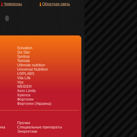
Чемпионы
Обратная связь
Scivation
Six Star
Syntrax
Twinlab
Ultimate nutrition
Universal Nutrition
USPLABS
Vita Life
Vpx
WEIDER
Xero Limits
Xyience
Фортоген
Фортоген (Украина)
Прочее
она
Специальные препараты
Энергетики