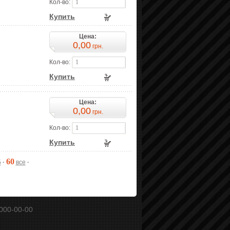
Кол-во:
Купить
Цена:
0,00
грн.
Кол-во:
Купить
Цена:
0,00
грн.
Кол-во:
Купить
60
5
·
все
·
000-00-00