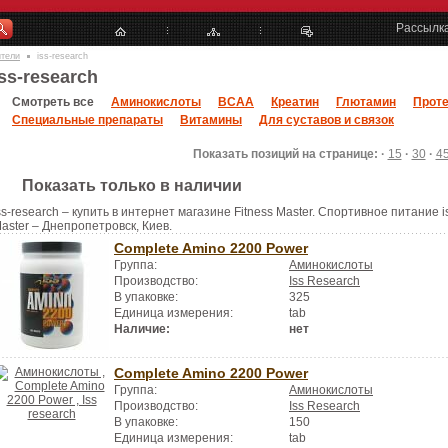
Рассылк
ители
iss-research
iss-research
Смотреть все
Аминокислоты
BCAA
Креатин
Глютамин
Прот
Специальные препараты
Витамины
Для суставов и связок
Показать позиций на странице: ·
15
·
30
·
4
Показать только в наличии
ss-research – купить в интернет магазине Fitness Master. Спортивное питание i
aster – Днепропетровск, Киев.
Complete Amino 2200 Power
Группа:
Аминокислоты
Производство:
Iss Research
В упаковке:
325
Единица измерения:
tab
Наличие:
нет
Complete Amino 2200 Power
Группа:
Аминокислоты
Производство:
Iss Research
В упаковке:
150
Единица измерения:
tab