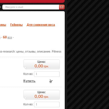
а:
еины
Гейнеры
Для снижения веса
60
5
·
все
·
ss-research: цены, отзывы, описание. Fitness
Цена:
0,00
грн.
Кол-во:
Купить
Цена:
0,00
грн.
Кол-во: