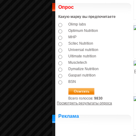
Опрос
Какую марку вы предпочитаете
Olimp labs
Optimum Nutrition
MHP
Scitec Nutrition
Universal nutrition
Ultimate nutrition
Muscletech
Dymatize Nutrition
Gaspari nutrition
BSN
Всего голосов:
9830
Посмотреть результаты опроса
Реклама