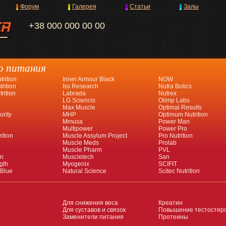
Форум
Галерея
Статьи
Залы
+38 000 000 00 00
о питания
rition
Inner Armour Black
NOW
rition
Iss Research
Nutra Bolics
rition
Labrada
Nutrex
LG Sciencis
Olimp Labs
Max Muscle
Optimal Results
ority
MHP
Optimum Nutrition
Mmusa
Power Man
Multipower
Power Pro
ition
Muscle Assylum Project
Pro Nutrition
Muscle Meds
Prolab
Muscle Pharm
PVL
an
Muscletech
San
gth
Myogenix
SCIFIT
 Blue
Natural Science
Scitec Nutrition
Для снижения веса
Креатин
Для суставов и связок
Повышение тестостер
Заменители питания
Протеины