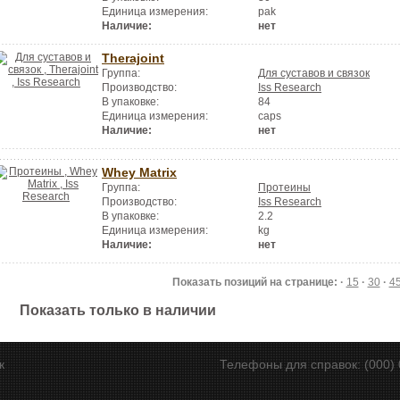
Единица измерения:
pak
Наличие:
нет
Therajoint
Группа:
Для суставов и связок
Производство:
Iss Research
В упаковке:
84
Единица измерения:
caps
Наличие:
нет
Whey Matrix
Группа:
Протеины
Производство:
Iss Research
В упаковке:
2.2
Единица измерения:
kg
Наличие:
нет
Показать позиций на странице: ·
15
·
30
·
4
Показать только в наличии
ск
Телефоны для справок: (000) 