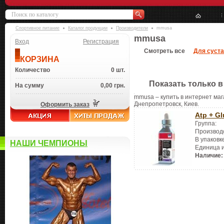
Спортивное питание
Каталог продукции
Производители
mmusa
mmusa
Вход
Регистрация
Смотреть все
Для суста
КОРЗИНА
Количество
0 шт.
Показать только в
На сумму
0,00 грн.
mmusa – купить в интернет маг
Днепропетровск, Киев.
Оформить заказ
Atp + G
Группа:
Производ
В упаковк
НАШИ ЧЕМПИОНЫ
Единица 
Наличие: