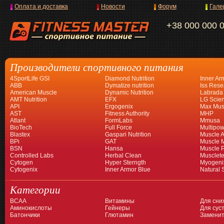
Оплата и доставка
Новости
Форум
Гале
+38 000 000 
Производители спортивного питания
4SportLife GSI
Diamond Nutrition
Inner Ar
ABB
Dymatize nutrition
Iss Rese
American Muscle
Dynamic Nutrition
Labrada
AMT Nutrition
EFX
LG Scien
API
Ergogenix
Max Mus
AST
Fitness Authority
MHP
Atlant
FormLabs
Mmusa
BioTech
Full Force
Multipow
Blastex
Gaspari Nutrition
Muscle A
BPi
GAT
Muscle 
BSN
Hansa
Muscle 
Controlled Labs
Herbal Clean
Musclet
Cytogen
Hyper Sterngth
Myogeni
Cytogenix
Inner Armor Blue
Natural 
Категории
BCAA
Витамины
Для сни
Аминокислоты
Гейнеры
Для суст
Батончики
Глютамин
Заменит