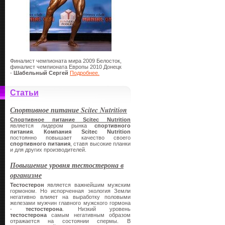
Финалист чемпионата мира 2009 Белосток,
финалист чемпионата Европы 2010 Донецк
-
Шабельный Сергей
Подробнее.
Статьи
Спортивное питание Scitec Nutrition
Спортивное питание Scitec Nutrition
является лидером рынка
спортивного
питания
.
Компания Scitec Nutritio
n
постоянно повышает качество своего
спортивного питания
, ставя высокие планки
и для других производителей.
Повышение уровня тестостерона в
организме
Тестостерон
является важнейшим мужским
гормоном. Но испорченная экология Земли
негативно влияет на выработку половыми
железами мужчин главного мужского гормона
-
тестостерона
. Низкий уровень
тестостерона
самым негативным образом
отражается на состоянии спермы. В