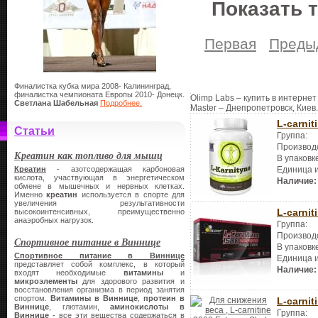
Показать 
Первая
Преды
Финалистка кубка мира 2008- Калининград,
финалистка чемпионата Европы 2010- Донецк.
Olimp Labs – купить в интернет
Светлана Шабельная
Подробнее.
Master – Днепропетровск, Киев.
L-carnit
Статьи
Группа:
Производ
Креатин как топливо для мышц
В упаковк
Креатин
- азотсодержащая карбоновая
Единица 
кислота, участвующая в энергетическом
Наличие:
обмене в мышечных и нервных клетках.
Именно
креатин
используется в спорте для
увеличения результативности
L-carnit
высокоинтенсивных, преимущественно
анаэробных нагрузок.
Группа:
Производ
Спортивное питание в Виннице
В упаковк
Спортивное питание в Виннице
Единица 
представляет собой комплекс, в который
Наличие:
входят необходимые
витамины
и
микроэлементы
для здорового развития и
восстановления организма в период занятия
спортом.
Витамины в Виннице
,
протеин в
L-carnit
Виннице
, глютамин,
аминокислоты в
Группа:
Виннице
- все эти вещества содержаться в