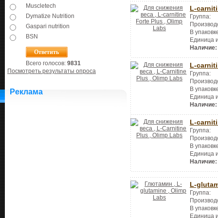
Muscletech
L-carnit
Dymatize Nutrition
Группа:
Производ
Gaspari nutrition
В упаковк
BSN
Единица 
Наличие:
Всего голосов:
9831
L-carnit
Посмотреть результаты опроса
Группа:
Производ
В упаковк
Реклама
Единица 
Наличие:
L-carnit
Группа:
Производ
В упаковк
Единица 
Наличие:
L-gluta
Группа:
Производ
В упаковк
Единица 