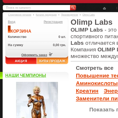
Спортивное питание
Каталог продукции
Производители
Olimp Labs
Olimp Labs
Вход
Регистрация
OLIMP Labs
- это
КОРЗИНА
спортивного пита
Количество
0 шт.
Labs
отличается 
На сумму
0,00 грн.
Компания
OLIMP 
множество между
Оформить заказ
Смотреть все
Повышение те
НАШИ ЧЕМПИОНЫ
Аминокислоты
Креатин
Энер
Заменители пи
Показать 