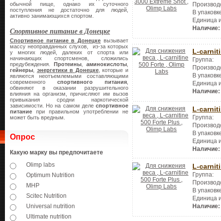
обычной пище, однако их суточного
Производ
поступления не достаточно для людей,
В упаковк
активно занимающихся спортом.
Единица 
Наличие:
Спортивное питание в Донецке
Спортивное питание в Донецке
вызывает
массу неоправданных слухов, из-за которых
L-carnit
у многих людей, далеких от спорта или
начинающих спортсменов, сложились
Группа:
предубеждения.
Протеины
,
аминокислоты
,
Производ
гейнеры
,
энергетики в Донецке
, которые и
В упаковк
являются неотъемлемыми составляющими
современного
спортивного питания
,
Единица 
обвиняют в оказании разрушительного
Наличие:
влияния на организм, причисляют им вызов
привыкания сродни наркотической
зависимости. Но на самом деле
спортивное
L-carnit
питание
при правильном употреблении не
Группа:
может быть вредным.
Производ
В упаковк
Опрос
Единица 
Наличие:
Какую марку вы предпочитаете
Olimp labs
L-carnit
Группа:
Optimum Nutrition
Производ
MHP
В упаковк
Scitec Nutrition
Единица 
Universal nutrition
Наличие:
Ultimate nutrition