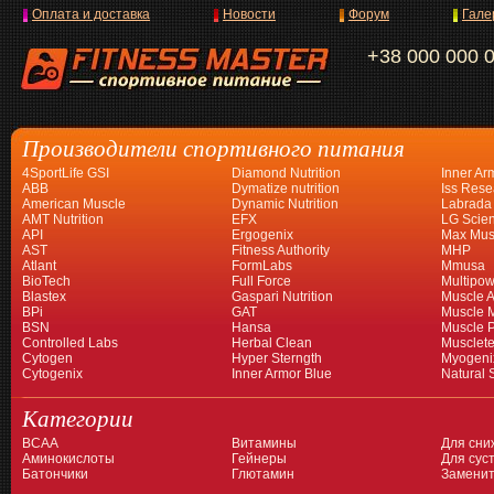
Оплата и доставка
Новости
Форум
Гале
+38 000 000 
Производители спортивного питания
4SportLife GSI
Diamond Nutrition
Inner Ar
ABB
Dymatize nutrition
Iss Rese
American Muscle
Dynamic Nutrition
Labrada
AMT Nutrition
EFX
LG Scien
API
Ergogenix
Max Mus
AST
Fitness Authority
MHP
Atlant
FormLabs
Mmusa
BioTech
Full Force
Multipow
Blastex
Gaspari Nutrition
Muscle A
BPi
GAT
Muscle 
BSN
Hansa
Muscle 
Controlled Labs
Herbal Clean
Musclet
Cytogen
Hyper Sterngth
Myogeni
Cytogenix
Inner Armor Blue
Natural 
Категории
BCAA
Витамины
Для сни
Аминокислоты
Гейнеры
Для суст
Батончики
Глютамин
Заменит