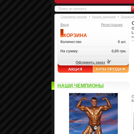
Спортивное питание
Каталог продукции
Производ
Вход
Регистрация
O
L
КОРЗИНА
н
Количество
0 шт.
На сумму
0,00 грн.
Оформить заказ
НАШИ ЧЕМПИОНЫ
O
M