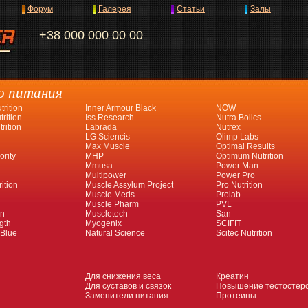
Форум
Галерея
Статьи
Залы
+38 000 000 00 00
о питания
rition
Inner Armour Black
NOW
rition
Iss Research
Nutra Bolics
rition
Labrada
Nutrex
LG Sciencis
Olimp Labs
Max Muscle
Optimal Results
ority
MHP
Optimum Nutrition
Mmusa
Power Man
Multipower
Power Pro
ition
Muscle Assylum Project
Pro Nutrition
Muscle Meds
Prolab
Muscle Pharm
PVL
an
Muscletech
San
gth
Myogenix
SCIFIT
 Blue
Natural Science
Scitec Nutrition
Для снижения веса
Креатин
Для суставов и связок
Повышение тестостер
Заменители питания
Протеины