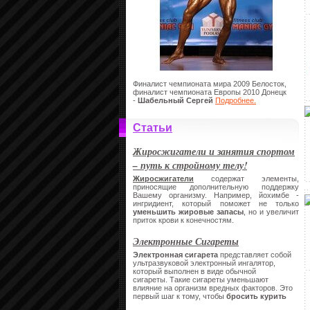
Финалист чемпионата мира 2009 Белосток,
финалист чемпионата Европы 2010 Донецк
-
Шабельный Сергей
Подробнее.
Статьи
Жиросжигатели и занятия спортом
– путь к стройному телу!
Жиросжигатели
содержат элементы,
приносящие дополнительную поддержку
Вашему организму. Например, йохимбе -
ингридиент, который поможет не только
уменьшить жировые запасы
, но и увеличит
приток крови к конечностям.
Электронные Сигареты
Электронная сигарета
представляет собой
ультразвуковой электронный ингалятор,
который выполнен в виде обычной
сигареты.
Такие сигареты уменьшают
влияние на организм вредных факторов. Это
первый шаг к тому, чтобы
бросить курить