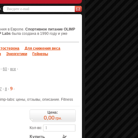
а:
ания в Европе.
Спортивное питание OLIMP
P Labs
была создана в 1990 году и уже
тостерона
Для снижения веса
н
Энергетики
Гейнеры
·
60
·
все
·
9
7
·
8
·
·
imp-labs: цены, отзывы, описание. Fitness
Цена:
0,00
грн.
Кол-во:
Купить