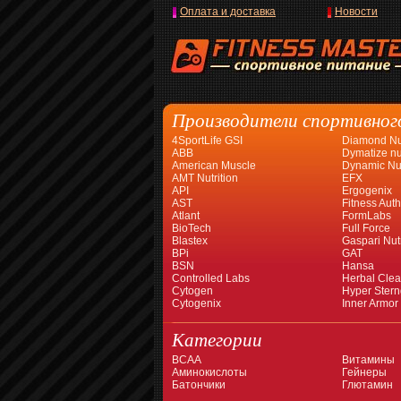
Оплата и доставка
Новости
Производители спортивног
4SportLife GSI
Diamond Nut
ABB
Dymatize nut
American Muscle
Dynamic Nut
AMT Nutrition
EFX
API
Ergogenix
AST
Fitness Auth
Atlant
FormLabs
BioTech
Full Force
Blastex
Gaspari Nutr
BPi
GAT
BSN
Hansa
Controlled Labs
Herbal Cle
Cytogen
Hyper Stern
Cytogenix
Inner Armor
Категории
BCAA
Витамины
Аминокислоты
Гейнеры
Батончики
Глютамин