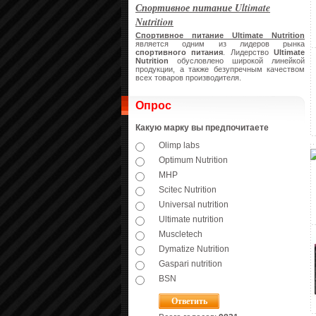
Спортивное питание Ultimate
Nutrition
Спортивное питание Ultimate Nutrition
является одним из лидеров рынка
спортивного питания
. Лидерство
Ultimate
Nutrition
обусловлено широкой линейкой
продукции, а также безупречным качеством
всех товаров производителя.
Опрос
Какую марку вы предпочитаете
Olimp labs
Optimum Nutrition
MHP
Scitec Nutrition
Universal nutrition
Ultimate nutrition
Muscletech
Dymatize Nutrition
Gaspari nutrition
BSN