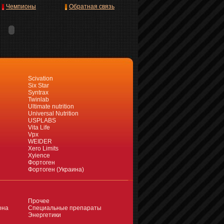
Чемпионы
Обратная связь
Scivation
Six Star
Syntrax
Twinlab
Ultimate nutrition
Universal Nutrition
USPLABS
Vita Life
Vpx
WEIDER
Xero Limits
Xyience
Фортоген
Фортоген (Украина)
Прочее
она
Специальные препараты
Энергетики