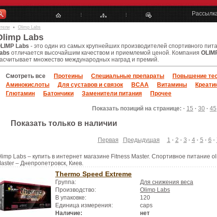
Рассылк
ители
Olimp Labs
Olimp Labs
LIMP Labs
- это один из самых крупнейших производителей спортивного пит
abs
отличается высочайшим качеством и приемлемой ценой. Компания
OLIM
асчитывает множество международных наград и премий.
Смотреть все
Протеины
Специальные препараты
Повышение тес
Аминокислоты
Для суставов и связок
BCAA
Витамины
Креати
Глютамин
Батончики
Заменители питания
Прочее
Показать позиций на странице: ·
15
·
30
·
45
Показать только в наличии
Первая
Предыдущая
1
·
2
·
3
·
4
·
5
·
6
·
limp Labs – купить в интернет магазине Fitness Master. Спортивное питание ol
aster – Днепропетровск, Киев.
Thermo Speed Extreme
Группа:
Для снижения веса
Производство:
Olimp Labs
В упаковке:
120
Единица измерения:
caps
Наличие:
нет