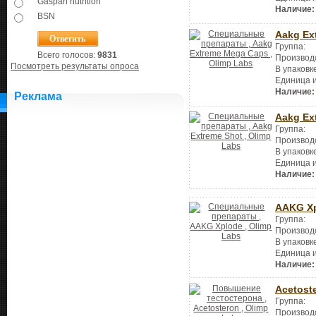
Gaspari nutrition
Наличие:
BSN
Aakg Ex
Группа:
Всего голосов:
9831
Производ
Посмотреть результаты опроса
В упаковк
Единица 
Наличие:
Реклама
Aakg Ex
Группа:
Производ
В упаковк
Единица 
Наличие:
AAKG X
Группа:
Производ
В упаковк
Единица 
Наличие:
Acetost
Группа:
Производ