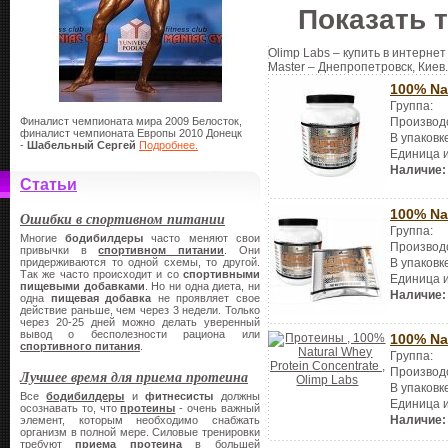
Показать 
Olimp Labs – купить в интернет
Master – Днепропетровск, Киев.
100% Na
Группа:
Финалист чемпионата мира 2009 Белосток,
Производ
финалист чемпионата Европы 2010 Донецк
В упаковк
-
Шабельный Сергей
Подробнее.
Единица 
Наличие:
Статьи
100% Na
Ошибки в спортивном питании
Группа:
Многие
бодибилдеры
часто меняют свои
Производ
привычки в
спортивном питании
. Они
придерживаются то одной схемы, то другой.
В упаковк
Так же часто происходит и со
спортивными
Единица 
пищевыми добавками
. Но ни одна диета, ни
Наличие:
одна
пищевая добавка
не проявляет свое
действие раньше, чем через 3 недели. Только
через 20-25 дней можно делать уверенный
вывод о бесполезности рациона или
100% Na
спортивного питания
.
Группа:
Производ
Лучшее время для приема протеина
В упаковк
Все
бодибилдеры
и
фитнесисты
должны
Единица 
осознавать то, что
протеины
- очень важный
Наличие:
элемент, которым необходимо снабжать
организм в полной мере. Силовые тренировки
требуют
приема протеина
в большей