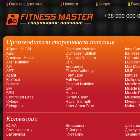
Оплата и доставка
Новости
Форум
Гале
+38 000 000 
Производители спортивного питания
4SportLife GSI
Diamond Nutrition
Inner Ar
ABB
Dymatize nutrition
Iss Rese
American Muscle
Dynamic Nutrition
Labrada
AMT Nutrition
EFX
LG Scien
API
Ergogenix
Max Mus
AST
Fitness Authority
MHP
Atlant
FormLabs
Mmusa
BioTech
Full Force
Multipow
Blastex
Gaspari Nutrition
Muscle A
BPi
GAT
Muscle 
BSN
Hansa
Muscle 
Controlled Labs
Herbal Clean
Musclet
Cytogen
Hyper Sterngth
Myogeni
Cytogenix
Inner Armor Blue
Natural 
Категории
BCAA
Витамины
Для сни
Аминокислоты
Гейнеры
Для суст
Батончики
Глютамин
Заменит