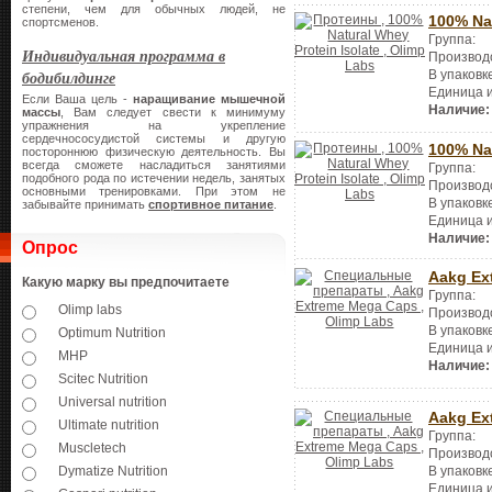
степени, чем для обычных людей, не
100% Nat
спортсменов.
Группа:
Индивидуальная программа в
Производ
В упаковк
бодибилдинге
Единица 
Если Ваша цель -
наращивание мышечной
Наличие:
массы
, Вам следует свести к минимуму
упражнения на укрепление
сердечнососудистой системы и другую
100% Nat
постороннюю физическую деятельность. Вы
всегда сможете насладиться занятиями
Группа:
подобного рода по истечении недель, занятых
Производ
основными тренировками. При этом не
В упаковк
забывайте принимать
спортивное питание
.
Единица 
Наличие:
Опрос
Aakg Ex
Какую марку вы предпочитаете
Группа:
Olimp labs
Производ
В упаковк
Optimum Nutrition
Единица 
MHP
Наличие:
Scitec Nutrition
Universal nutrition
Aakg Ex
Ultimate nutrition
Группа:
Muscletech
Производ
Dymatize Nutrition
В упаковк
Единица 