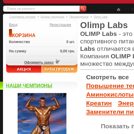
Спортивное питание
Каталог продукции
Производители
Olimp Labs
Olimp Labs
Вход
Регистрация
OLIMP Labs
- это
КОРЗИНА
спортивного пита
Количество
0 шт.
Labs
отличается 
На сумму
0,00 грн.
Компания
OLIMP 
множество между
Оформить заказ
Смотреть все
Повышение те
НАШИ ЧЕМПИОНЫ
Аминокислоты
Креатин
Энер
Заменители пи
Показать 