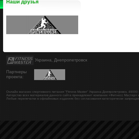
Наши друзья
Украина, Днепропетровск
Партнеры
проекта:
Онлайн магазин спортивного питания "Fitness Master"
Украина
Днепропетровск
,
49000
Авторство всех материалов данного сайта принадлежит компании «Фитнесс Мастер» и
Любые перепечатки в офлайновых изданиях без согласования категорически запрещаю