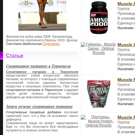
Muscle 
Группа:
Производ
В упаковк
Единица 
Наличие:
Финалистка кубка мира 2008- Калининград,
финалистка чемпионата Европы 2010- Донецк.
Светлана Шабельная
Подробнее.
Muscle 
Группа:
Производ
Статьи
В упаковк
Единица 
Спортивное питание в Тернополе
Наличие:
Спортивное питание в Тернополе
представляет собой концентрат обычного
питания, из которого с помощью современных
Muscle 
технологий очистки удалены балластные
Группа:
вещества и ненужные компоненты. При этом
Производ
спортивное питание в Тернополе
содержит
такую долю нужных веществ, которая
В упаковк
доведена до максимальной концентрации.
Единица 
Наличие:
Зачем нужно спортивное питание
Спортивные пищевые добавки
послужат
гарантией того, что у Вас не возникнет такого
Muscle 
дефицита.
Группа:
Современная пища не может гарантировать
Вам то, что Вы получаете Все необходимые
Производ
нутриенты в нужных количествах.
В упаковк