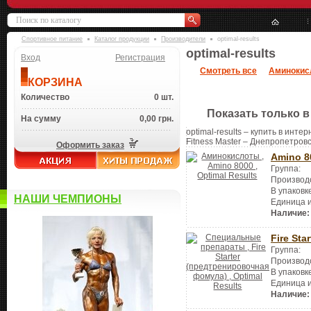
Спортивное питание
Каталог продукции
Производители
optimal-results
optimal-results
Вход
Регистрация
Смотреть все
Аминокис
КОРЗИНА
Количество
0 шт.
Показать только в
На сумму
0,00 грн.
optimal-results – купить в инте
Fitness Master – Днепропетровс
Оформить заказ
Amino 8
Группа:
Производ
В упаковк
НАШИ ЧЕМПИОНЫ
Единица 
Наличие:
Fire St
Группа:
Производ
В упаковк
Единица 
Наличие: