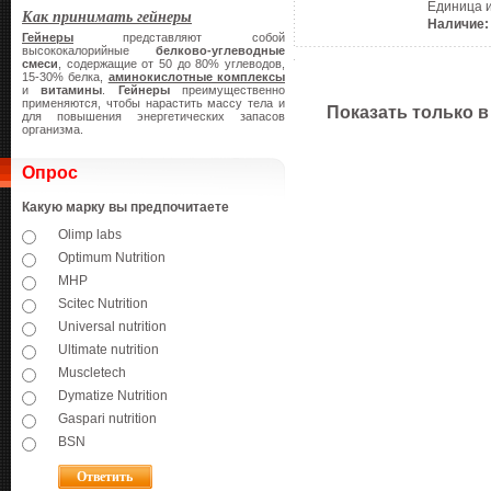
Единица 
Как принимать гейнеры
Наличие:
Гейнеры
представляют собой
высококалорийные
белково-углеводные
смеси
, содержащие от 50 до 80% углеводов,
15-30% белка,
аминокислотные комплексы
и
витамины
.
Гейнеры
преимущественно
применяются, чтобы нарастить массу тела и
Показать только в
для повышения энергетических запасов
организма.
Опрос
Какую марку вы предпочитаете
Olimp labs
Optimum Nutrition
MHP
Scitec Nutrition
Universal nutrition
Ultimate nutrition
Muscletech
Dymatize Nutrition
Gaspari nutrition
BSN