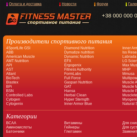
Оплата и доставка
Новости
Форум
Гале
+38 000 000 
Производители спортивного питания
4SportLife GSI
Diamond Nutrition
Inner Ar
ABB
Dymatize nutrition
Iss Rese
American Muscle
Dynamic Nutrition
Labrada
AMT Nutrition
EFX
LG Scien
API
Ergogenix
Max Mus
AST
Fitness Authority
MHP
Atlant
FormLabs
Mmusa
BioTech
Full Force
Multipow
Blastex
Gaspari Nutrition
Muscle A
BPi
GAT
Muscle 
BSN
Hansa
Muscle 
Controlled Labs
Herbal Clean
Musclet
Cytogen
Hyper Sterngth
Myogeni
Cytogenix
Inner Armor Blue
Natural 
Категории
BCAA
Витамины
Для сни
Аминокислоты
Гейнеры
Для суст
Батончики
Глютамин
Заменит