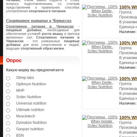
питание
, очень важно подойти к этому
вопросу подготовленными, со счетким
100% Wh
представленим о правильних способах
употребления
спортивного питания
.
Группа:
Производ
Спортивное питание в Черкассах
В упаковк
Спортивное питание в Черкассах
-
Единица 
пищевые добавки
, необходимые для
Наличие:
обеспечения условий
роста мышц
и притока
жизненных сил.
Спортивное питание в
Черкассах
- это уникальные
пищевые
100% Wh
добавки
для всех спортсменов и людей,
Группа:
ведущих
спортивный образ жизни
.
Производ
В упаковк
Опрос
Единица 
Наличие:
Какую марку вы предпочитаете
Olimp labs
100% Wh
Группа:
Optimum Nutrition
Производ
MHP
В упаковк
Scitec Nutrition
Единица 
Наличие:
Universal nutrition
Ultimate nutrition
Muscletech
100% Wh
Dymatize Nutrition
Группа:
Производ
Gaspari nutrition
В упаковк
BSN