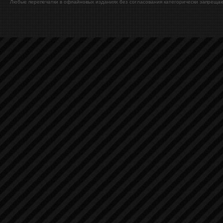
Любые перепечатки в офлайновых изданиях без согласования категорически запрещаю