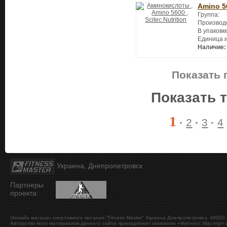
Amino 5
Группа:
Производ
В упаковк
Единица 
Наличие:
Показать 
Показать 
1
·
2
·
3
·
4
Украина, Днепропетровск
Партнеры
проекта:
Онлайн магазин спортивного питания "Fitness Master"
Украина
Днепропетровск
,
49000
Авторство всех материалов данного сайта принадлежит компании «Фитнесс Мастер» и