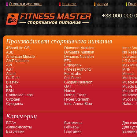
Оплата и доставка
Новости
Форум
Гале
+38 000 000 
Производители спортивного питания
4SportLife GSI
Diamond Nutrition
Inner Ar
ABB
Dymatize nutrition
Iss Rese
American Muscle
Dynamic Nutrition
Labrada
AMT Nutrition
EFX
LG Scien
API
Ergogenix
Max Mus
AST
Fitness Authority
MHP
Atlant
FormLabs
Mmusa
BioTech
Full Force
Multipow
Blastex
Gaspari Nutrition
Muscle A
BPi
GAT
Muscle 
BSN
Hansa
Muscle 
Controlled Labs
Herbal Clean
Musclet
Cytogen
Hyper Sterngth
Myogeni
Cytogenix
Inner Armor Blue
Natural 
Категории
BCAA
Витамины
Для сни
Аминокислоты
Гейнеры
Для суст
Батончики
Глютамин
Заменит