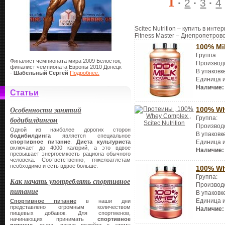
1
·
2
·
3
·
4
Scitec Nutrition – купить в инт
Fitness Master – Днепропетровс
100% Mi
Группа:
Финалист чемпионата мира 2009 Белосток,
Производ
финалист чемпионата Европы 2010 Донецк
В упаковк
-
Шабельный Сергей
Подробнее.
Единица 
Наличие:
Статьи
Особенности занятий
100% W
Группа:
бодибилдингом
Производ
Одной из наиболее дорогих сторон
В упаковк
бодибилдинга
является специальное
спортивное питание
.
Диета культуриста
Единица 
включает до 4000 калорий, а это вдвое
Наличие:
превышает энергоемкость рациона обычного
человека. Соответственно, тяжелоатлетам
необходимо и есть вдвое больше.
100% W
Группа:
Как начать употреблять спортивное
Производ
питание
В упаковк
Единица 
Спортивное питание
в наши дни
представлено огромным количеством
Наличие:
пищевых добавок. Для спортменов,
начинающих принимать
спортивное