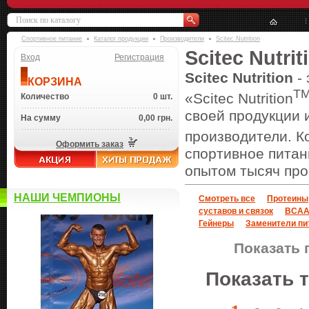
Спортивное питание
Каталог продукции
Производители
Scitec Nutrition
Scitec Nutrit
Вход
Регистрация
Scitec Nutrition
- 
КОРЗИНА
T
«Scitec Nutrition
Количество
0 шт.
своей продукции 
На сумму
0,00 грн.
производители. Ко
Оформить заказ
спортивное питан
опытом тысяч пр
НАШИ ЧЕМПИОНЫ
Смотреть все
Протеины
суставов и связок
BCA
Гейнеры
Заменители пи
Показать 
Показать 